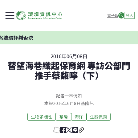
電子報
登入
評判否決
2016年06月08日
替望海巷織起保育網 專訪公部門
推手蔡馥嚀（下）
記者
—
林倩如
本報2016年6月8日基隆訊
生物多樣性
基隆
海洋
生態保育