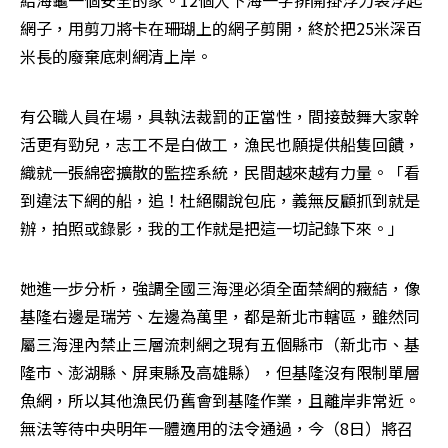
給海龜一個安全的家。12個人下海一字排開掛浮力袋浮起
網子，用剪刀將卡在珊瑚上的網子剪開，終於把25米深百
米長的廢棄底刺網清上岸。
有公職人員在場，具執法裁罰的正當性，間接鼓舞大家幹
活更有勁兒，志工不是白做工，漁民也願提供船隻回饋，
織就一張綿密擴散的監控系統，民間越來越有力量。「看
到違法下網的船，追！杜絕關說包庇，義無反顧抓到就是
辦，拍照或錄影，我的工作就是把這一切記錄下來。」
她進一步分析，強調全國三海浬必須全面禁網的癥結，像
基隆右邊是瑞芳、左邊為萬里，都是新北市轄區，雖然同
屬三海浬內禁止三層流刺網之現有五個縣市（新北市、基
隆市、澎湖縣、屏東縣及高雄縣），但基隆沒有限制單層
魚網，所以其他漁民仍舊會到基隆作業，且離岸非常近。
無法等待中央明年一體適用的法令通過，今（8日）將召