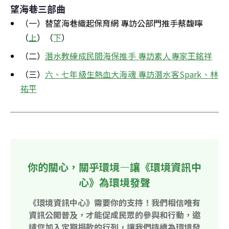
望海巷三部曲
（一）替望海巷織起保育網 專訪公部門推手蔡馥嚀
（
上
）（
下
）
（二）
潛水教練成民間海保推手 專訪素人專家王銘祥
（三）
六、七年級生熱血大海魂 專訪潛水客Spark、林
祐平
你的關心，關乎環境—讓《環境資訊中
心》為環境發聲
《環境資訊中心》需要你的支持！我們相信唯有
資訊公開普及，才能促成民眾的參與和行動，邀
請您加入定期捐款的行列，讓我們持續為環境發