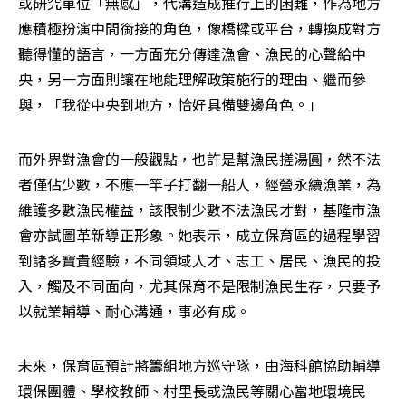
或研究單位「無感」，代溝造成推行上的困難，作為地方
應積極扮演中間銜接的角色，像橋樑或平台，轉換成對方
聽得懂的語言，一方面充分傳達漁會、漁民的心聲給中
央，另一方面則讓在地能理解政策施行的理由、繼而參
與，「我從中央到地方，恰好具備雙邊角色。」
而外界對漁會的一般觀點，也許是幫漁民搓湯圓，然不法
者僅佔少數，不應一竿子打翻一船人，經營永續漁業，為
維護多數漁民權益，該限制少數不法漁民才對，基隆市漁
會亦試圖革新導正形象。她表示，成立保育區的過程學習
到諸多寶貴經驗，不同領域人才、志工、居民、漁民的投
入，觸及不同面向，尤其保育不是限制漁民生存，只要予
以就業輔導、耐心溝通，事必有成。
未來，保育區預計將籌組地方巡守隊，由海科館協助輔導
環保團體、學校教師、村里長或漁民等關心當地環境民