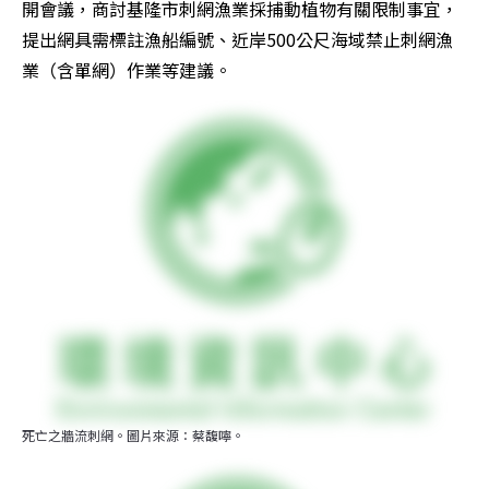
開會議，商討基隆市刺網漁業採捕動植物有關限制事宜，
提出網具需標註漁船編號、近岸500公尺海域禁止刺網漁
業（含單網）作業等建議。
死亡之牆流刺網。圖片來源：蔡馥嚀。