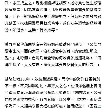
眾、志工成立之，規劃相關課程訓練，巡守員也是生態環
境解說者。因為友善海洋，扎根教育恆是最重要的基礎投
資。此外，避免保育及生計演變對立，保育區更要發展觀
光誘因，扶植周邊居民就業條件，營造友善環境的遊憩活
動，如潛水、立槳、獨木舟等。
蔡馥嚀希望藉由望海巷的案例來鼓勵其他縣市，「公部門
要走出來，面向大眾，沒有想像中的難，講實話沒那麼
難。」她呼籲，台灣乃至全球的海域資源迅速耗竭，「海
洋生病了，人人有責，每個人都要去反省個人的行為。」
基隆建港130年，啟航重返榮耀，而今年的海洋日更特別
不一樣，不只辦辦活動，集眾人之心，在海洋倡議上實踐
了望海巷潮境海灣資源保育區，並得到地方的認同，公部
門與民間協力攪和，各司其職，且分享一己之力，團結謀
求海洋、人類共享最大福祉的可能，值得紀念。（回看
上