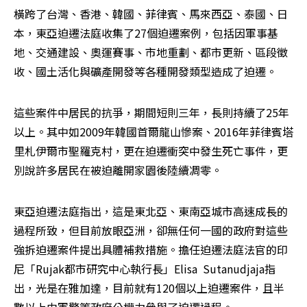
橫跨了台灣、香港、韓國、菲律賓、馬來西亞、泰國、日
本，東亞迫遷法庭收集了27個迫遷案例，包括因軍事基
地、交通建設、奧運賽事、市地重劃、都市更新、區段徵
收、國土活化與礦產開發等各種開發類型造成了迫遷。
這些案件中居民的抗爭，期間短則三年，長則持續了25年
以上。其中如2009年韓國首爾龍山慘案、2016年菲律賓塔
里札伊爾市聖羅克村，更在迫遷衝突中發生死亡事件，更
別說許多居民在被迫離開家園後陸續凋零。
東亞迫遷法庭指出，這是東北亞、東南亞城市高速成長的
過程所致，但目前放眼亞洲，卻無任何一國的政府對這些
強拆迫遷案件提出具體補救措施。擔任迫遷法庭法官的印
尼「Rujak都市研究中心執行長」Elisa  Sutanudjaja指
出，光是在雅加達，目前就有120個以上迫遷案件，且半