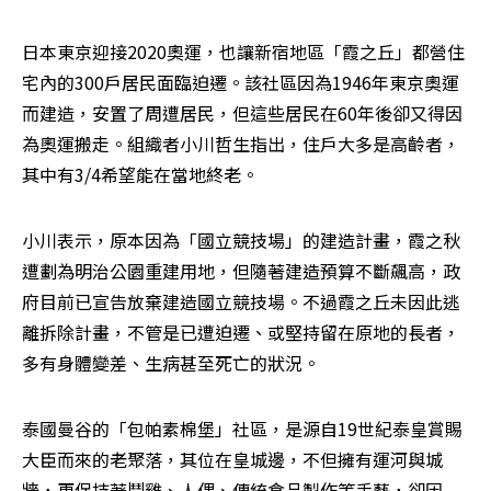
日本東京迎接2020奧運，也讓新宿地區「霞之丘」都營住
宅內的300戶居民面臨迫遷。該社區因為1946年東京奧運
而建造，安置了周遭居民，但這些居民在60年後卻又得因
為奧運搬走。組織者小川哲生指出，住戶大多是高齡者，
其中有3/4希望能在當地終老。
小川表示，原本因為「國立競技場」的建造計畫，霞之秋
遭劃為明治公園重建用地，但隨著建造預算不斷飆高，政
府目前已宣告放棄建造國立競技場。不過霞之丘未因此逃
離拆除計畫，不管是已遭迫遷、或堅持留在原地的長者，
多有身體變差、生病甚至死亡的狀況。
泰國曼谷的「包帕素棉堡」社區，是源自19世紀泰皇賞賜
大臣而來的老聚落，其位在皇城邊，不但擁有運河與城
牆，更保持著鬥雞、人偶、傳統食品製作等手藝，卻因