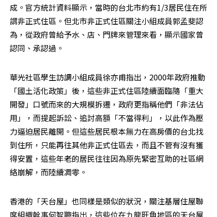
成。官方統計資料顯示，當時的台北市約有1/3居民住在所
謂非正式住區。但北市非正式住區關注小組成員郭孟斐認
為，從政府曾給予水、店、門牌來管理來看，顯示國家曾
認同、承認過。
華光社區學生訪調小組成員徐亦甫指出，2000年政府推動
「國土活化政策」後，這些非正式住區陸續面臨隨「重大
開發」口號而來的大規模拆遷，政府更指稱他們「非法佔
用」，而提起訴訟、追討高額「不當得利」，以此作為壓
力逼迫居民離開。但這些居民根本無力在高房價的台北找
到住所，只能再往其他非正式住區去，而且不管有沒有獲
得安置，這些年老的居民往往因為原先緊密互助的社區網
絡崩解，而陸續凋零。
香港的「天台屋」也同樣是類似的狀況，關注基層住屋聯
席組織幹事何智聰指出，這些位在九龍旺角地區的天台屋