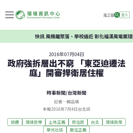
電子報
登入
快訊
風機離聚落、學校過近 彰化福漢風電案環委建
2016年07月04日
政府強拆層出不窮 「東亞迫遷法
庭」開審捍衛居住權
時事新聞
/
台灣新聞
記者
—
賴品瑀
本報2016年7月4日台北訊
迫遷
環境哲學
土地正義
原住民
台北
環境政策
華光社區
居住正義