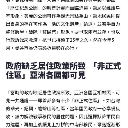
「歷史紀念公園」的興建計畫而面臨迫遷。當局以維護皇
室形象、美麗的公園可作為觀光景點為由，當地居民則提
出自身的存在可作為「活的文化遺產」論述，並著手自力
整修房屋，破除「貧民窟」形象。要爭取兩者並存，也以
行政訴訟來救濟，抗爭已持續了25年之久，然在今年5
月，曼谷市長仍表態拆遷勢在必行。
政府缺乏居住政策所致  「非正式
住區」亞洲各國都可見
「當時的政府缺乏居住政策所致」亞洲各國互相對照，可
見一共通處——即首都多有不少「非正式住區」。如台灣
的華光、紹興、蟾蜍山等社區，當年國民政府一心準備反
攻、無力解決戰爭移民的居住問題，因此選擇默許軍民自
力建屋，再加上後續北上打拼的中南部移民，聚落逐漸形