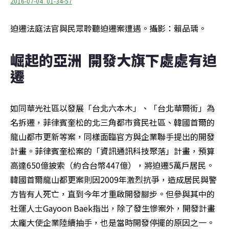
2016-07-04_01-34-57
迫遷法庭法官與民眾聆聽迫遷案遭遇。攝影：賴品瑀。
崛起的亞洲  開發大旗下處處有迫
遷
如同華光社區以發展「台北六本木」、「台北華爾街」為
名拆遷，菲律賓奎松的北三角都市貧民社區、韓國首爾的
龍山都市更新等案，同樣面臨官方與企業聯手提出的開發
計畫。菲律賓奎松案的「資訊通訊科技聚落」計畫，預算
高達650億披索（約合台幣447億），將迫遷5萬戶居民。
韓國首爾龍山都更案則因2009年激烈抗爭，造成居民與警
方皆有人死亡，直到今年才重啟開發腳步。但參與其中的
社運人士Gayoon Baek指出，除了發生慘案外，開發計畫
太龐大使企業陸續抽手，也是當時開發停擺的原因之一。