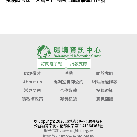
抵制聯合國「人居三」 民團辦論壇爭城市正義
訂閱電子報
捐款支持
環境徵才
活動
關於我們
About us
編輯室自律公約
網站授權條款
常見問題
合作媒體
投稿須知
隱私權政策
獲獎紀錄
意見回饋
© Copyright 2026 環境資訊中心 版權所有
公益勸募字號：
衛部救字第1141364365號
服務信箱：
service@tnf.org.tw
投稿信箱：
infor@e-info.org.tw