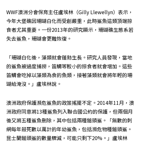
WWF澳洲分會保育主任盧埃林（Gilly Llewellyn）表示，
今年大堡礁因珊瑚白化而受創嚴重，此時鯊魚這類頂端掠
食者尤其重要。一份2013年的研究顯示，珊瑚礁生態系若
失去鯊魚，珊瑚會更難恢復。
「珊瑚白化後，藻類就會蓬勃生長。研究人員發現，當地
的鯊魚被過度捕撈，笛鯛等較小的掠食者就會增加。這些
笛鯛會吃掉以藻類為食的魚類，接著藻類就會將年輕的珊
瑚給淹沒。」盧埃林說。
澳洲政府保護瀕危鯊魚的政策搖擺不定。2014年11月，澳
洲政府同意將13種鯊魚列入聯合國公約的保護，但兩個月
後又將五種鯊魚刪除，其中包括兩種鎚頭鯊。「無數的刺
網每年殺死數以萬計的年幼鯊魚，包括瀕危物種鎚頭鯊。
昆士蘭鎚頭鯊的數量驟減，可能只剩下20%。」盧埃林