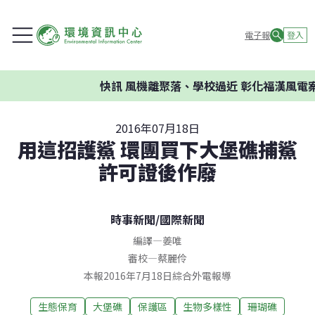
電子報
登入
快訊
風機離聚落、學校過近 彰化福漢風電案
2016年07月18日
用這招護鯊 環團買下大堡礁捕鯊
許可證後作廢
時事新聞
/
國際新聞
編譯
—
姜唯
審校
—
蔡麗伶
本報2016年7月18日綜合外電報導
生態保育
大堡礁
保護區
生物多樣性
珊瑚礁