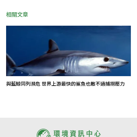
相關文章
與藍鯨同列瀕危 世界上游最快的鯊魚也敵不過捕撈壓力