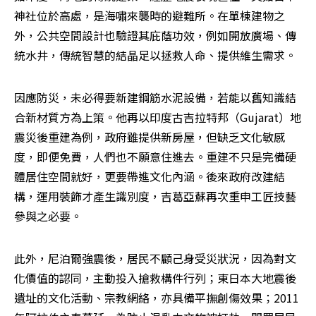
神社位於高處，是海嘯來襲時的避難所。在單棟建物之
外，公共空間設計也驗證其庇蔭功效，例如開放廣場、傳
統水井，傳統智慧的結晶足以拯救人命、提供維生需求。
因應防災，未必得要新建鋼筋水泥設備，若能以舊知識結
合新材質方為上策。他再以印度古吉拉特邦（Gujarat）地
震災後重建為例，政府雖提供新房屋，但缺乏文化敏感
度，即便免費，人們也不願意住進去。重建不只是完備硬
體居住空間就好，更要帶進文化內涵。後來政府改建結
構，運用裝飾才產生識別度，吉葛亞蘇再次重申工匠技藝
參與之必要。
此外，尼泊爾強震後，居民不顧己身受災狀況，因為對文
化價值的認同，主動投入搶救構件行列；東日本大地震後
遺址的文化活動、宗教網絡，亦具備平撫創傷效果；2011