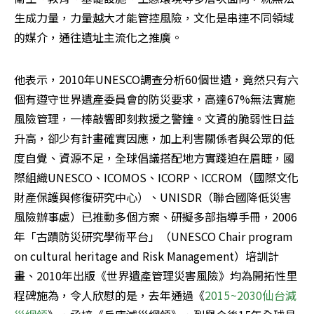
生成力量，力量越大才能管控風險，文化是串連不同領域
的媒介，通往遺址主流化之推廣。
他表示，2010年UNESCO調查分析60個世遺，竟然只有六
個有遵守世界遺產委員會的防災要求，高達67%無法實施
風險管理，一棒敲響即刻救援之警鐘。文資的脆弱性日益
升高，卻少有計畫確實因應，加上利害關係者與公眾的低
度自覺、資源不足，全球倡議搭配地方實踐迫在眉睫，國
際組織UNESCO、ICOMOS、ICORP、ICCROM（國際文化
財產保護與修復研究中心）、UNISDR（聯合國降低災害
風險辦事處）已推動多個方案、研擬多部指導手冊，2006
年「古蹟防災研究學術平台」（UNESCO Chair program 
on cultural heritage and Risk Management）培訓計
畫、2010年出版《世界遺產管理災害風險》均為開拓性里
程碑施為，令人欣慰的是，去年通過《
2015~2030仙台減