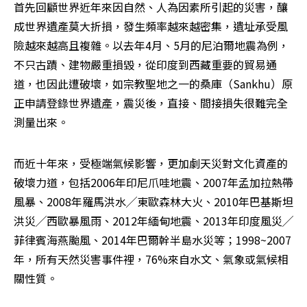
首先回顧世界近年來因自然、人為因素所引起的災害，釀
成世界遺產莫大折損，發生頻率越來越密集，遺址承受風
險越來越高且複雜。以去年4月、5月的尼泊爾地震為例，
不只古蹟、建物嚴重損毀，從印度到西藏重要的貿易通
道，也因此遭破壞，如宗教聖地之一的桑庫（Sankhu）原
正申請登錄世界遺產，震災後，直接、間接損失很難完全
測量出來。
而近十年來，受極端氣候影響，更加劇天災對文化資產的
破壞力道，包括2006年印尼爪哇地震、2007年孟加拉熱帶
風暴、2008年羅馬洪水╱東歐森林大火、2010年巴基斯坦
洪災╱西歐暴風雨、2012年緬甸地震、2013年印度風災╱
菲律賓海燕颱風、2014年巴爾幹半島水災等；1998~2007
年，所有天然災害事件裡，76%來自水文、氣象或氣候相
關性質。