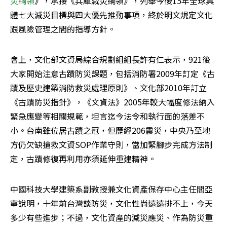
災綱領
》，承接《兵庫減災綱領》，列舉今後15年全球具
體七大減災目標與四大優先推動事項，終於明文規定文化
跟風險管理之間的指導方針。
會上，文化部文資局綜合規劃組組長許有仁表示，921後
大家開始注意古蹟防災課題，包括消防署2009年訂定《古
蹟及歷史建築消防救災處理原則》、文化部2010年訂立
《古蹟防災指針》，《文資法》2005年較大幅度修法納入
緊急應變等相關規範，坦言迄今法令和執行面的落差不
小。台南雖位居古蹟之冠，但歷經206震災，中央乃至地
方仍欠缺搶救文資SOP作業守則，當加緊腳步完成方法制
定，古蹟修復再利用亦須延伸重建精神。
中國科技大學建築系副教授兼文化資產保存中心主任閻亞
寧說明，十年前台灣談防災，文化性尚遠遠排不上，今天
多少有些進步；不過，文化資產的減災應災、作為防災重