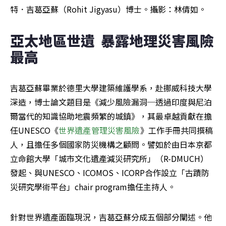
特．吉葛亞蘇（Rohit Jigyasu）博士。攝影：林倩如。
亞太地區世遺  暴露地理災害風險
最高
吉葛亞蘇畢業於德里大學建築維護學系，赴挪威科技大學
深造，博士論文題目是《減少風險漏洞─透過印度與尼泊
爾當代的知識協助地震頻繁的城鎮》，其最卓越貢獻在擔
任UNESCO《
世界遺產管理災害風險
》工作手冊共同撰稿
人，且擔任多個國家防災機構之顧問。譬如於由日本京都
立命館大學「城市文化遺產減災研究所」（R-DMUCH）
發起、與UNESCO、ICOMOS、ICORP合作設立「古蹟防
災研究學術平台」chair program擔任主持人。
針對世界遺產面臨現況，吉葛亞蘇分成五個部分闡述。他