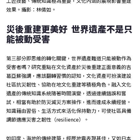
工匠技藝、傳統知識極為重要，文化內涵的展現影響重建
效果。攝影：林倩如。
災後重建更美好  世界遺產不是只
能被動受害  
第三部分即思維的轉化關鍵，世界遺產難道只能被動作為
受害者嗎？研究重點在文化資產於災後重建正面意義的吉
葛亞蘇強調，應該翻轉習慣的認知，文化資產可扮演建設
社區抗災韌性、協助在地文化重建等積極角色。融入文化
遺產的傳統知識系統隨著時間演變，透過連續錯誤和嘗
試，相當有助於防災減災方案操作，進而達成永續經營。
知識藉由習俗、生活方式來活化保持動力，可使社區具備
調節適應災害之韌性（resilience）。
如印度、海地的傳統建築，經歷地震表現甚佳，又如日本