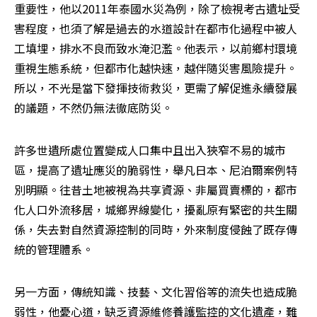
重要性，他以2011年泰國水災為例，除了檢視考古遺址受
害程度，也須了解是過去的水道設計在都市化過程中被人
工填埋，排水不良而致水淹氾濫。他表示，以前鄉村環境
重視生態系統，但都市化越快速，越伴隨災害風險提升。
所以，不光是當下發揮技術救災，更需了解促進永續發展
的議題，不然仍無法徹底防災。
許多世遺所處位置變成人口集中且出入狹窄不易的城市
區，提高了遺址應災的脆弱性，舉凡日本、尼泊爾案例特
別明顯。往昔土地被視為共享資源、非屬買賣標的，都市
化人口外流移居，城鄉界線變化，擾亂原有緊密的共生關
係，失去對自然資源控制的同時，外來制度侵蝕了既存傳
統的管理體系。
另一方面，傳統知識、技藝、文化習俗等的流失也造成脆
弱性，他憂心道，缺乏資源維修養護監控的文化遺產，難