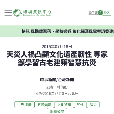
電子報
登入
快訊
風機離聚落、學校過近 彰化福漢風電案環委建議不應開
2016年07月18日
天災人禍凸顯文化遺產韌性 專家
籲學習古老建築智慧抗災
時事新聞
/
台灣新聞
記者
—
林倩如
本報2016年7月18日台北訊
世界遺產
氣候變遷
文化資產
韌性
減災
永續發展