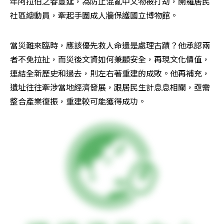
年阿拉伯之春蔓延，為防止混亂中文物被打劫，開羅居民
社區總動員，牽起手圍成人牆保護國立博物館。
當災難來臨時，應該優先救人命還是處理古蹟？他承認兩
者不免拉扯，而災後文資如何兼顧安全，再現文化價值，
連結全新歷史和過去，則左右著重建的成敗。他再補充，
遺址往往牽涉當地經濟發展，跟居民生計息息相關，亟需
整合產業復振，重建較可能獲得成功。