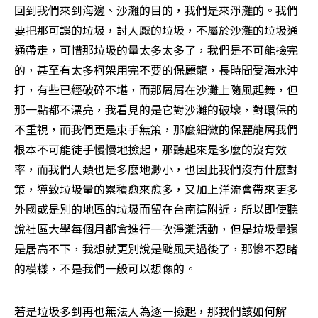
回到我們來到海邊、沙灘的目的，我們是來淨灘的。我們
要把那可誤的垃圾，討人厭的垃圾，不屬於沙灘的垃圾通
通帶走，可惜那垃圾的量太多太多了，我們是不可能撿完
的，甚至有太多柯架用完不要的保麗龍，長時間受海水沖
打，有些已經破碎不堪，而那屑屑在沙灘上隨風起舞，但
那一點都不漂亮，我看見的是它對沙灘的破壞，對環保的
不重視，而我們更是束手無策，那麼細微的保麗龍屑我們
根本不可能徒手慢慢地撿起，那聽起來是多麼的沒有效
率，而我們人類也是多麼地渺小，也因此我們沒有什麼對
策，導致垃圾量的累積愈來愈多，又加上洋流會帶來更多
外國或是別的地區的垃圾而留在台南這附近，所以即使聽
說社區大學每個月都會進行一次淨灘活動，但是垃圾量還
是居高不下，我想就更別說是颱風天過後了，那慘不忍睹
的模樣，不是我們一般可以想像的。
若是垃圾多到再也無法人為逐一撿起，那我們該如何解