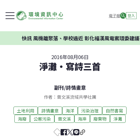
電子報
登入
快訊
風機離聚落、學校過近 彰化福漢風電案環委建議不應開
2016年08月06日
淨灘‧寫詩三首
副刊
/
詩情畫意
作者：曾文溪流域共學社團
土地利用
詩情畫意
海洋
污染治理
自然書寫
海廢
公害污染
曾文溪
海岸
廢棄物
淨灘