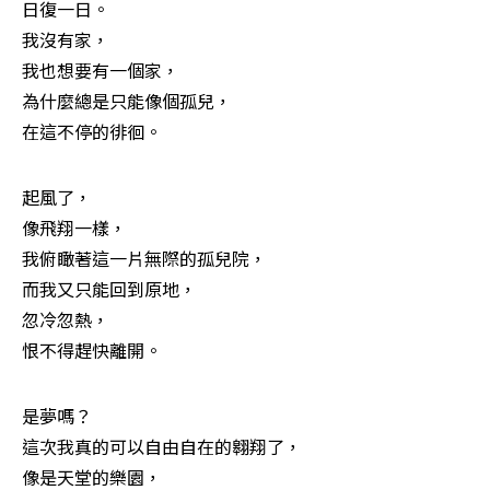
日復一日。

我沒有家，

我也想要有一個家，

為什麼總是只能像個孤兒，

在這不停的徘徊。
起風了，

像飛翔一樣，

我俯瞰著這一片無際的孤兒院，

而我又只能回到原地，

忽冷忽熱，

恨不得趕快離開。
是夢嗎？

這次我真的可以自由自在的翱翔了，

像是天堂的樂園，
