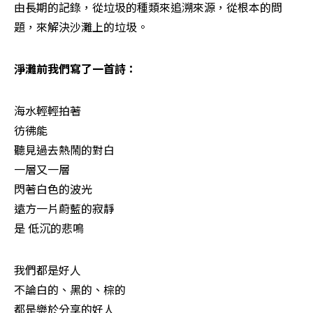
由長期的記錄，從垃圾的種類來追溯來源，從根本的問
題，來解決沙灘上的垃圾。
淨灘前我們寫了一首詩：
海水輕輕拍著

彷彿能

聽見過去熱鬧的對白

一層又一層

閃著白色的波光

遠方一片蔚藍的寂靜

是 低沉的悲鳴
我們都是好人

不論白的、黑的、棕的

都是樂於分享的好人
