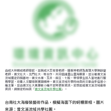
由成大林朝成老師發起，並與成大王筱雯老師、鍾振坤老師及真理大學陳餘鋆
老師、曾文社大、北門社大…等合作，共同倡議里山里海願景，並沿著曾文溪
流域選定四個基地─曾文水庫、玉井、麻豆、七股，帶領學生投入當地進行服
務學習，培養人文關懷與實踐精神。曾文溪流域共學粉絲頁的文章由李佳蓉小
編主筆，並由曾文社大黃蕙敏小編不定時更新資訊。若想追縱曾文溪流域最新
資訊，請鎖定粉絲頁「
曾文溪流域共學社團
」。
台南社大海廢裝藝術作品，模擬海面下的蚵棚景相。圖片
來源：曾文溪流域共學社團。