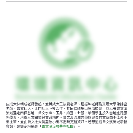
由成大林朝成老師發起，並與成大王筱雯老師、鍾振坤老師及真理大學陳餘鋆
老師、曾文社大、北門社大…等合作，共同倡議里山里海願景，並沿著曾文溪
流域選定四個基地─曾文水庫、玉井、麻豆、七股，帶領學生投入當地進行服
務學習，培養人文關懷與實踐精神。曾文溪流域共學粉絲頁的文章由李佳蓉小
編主筆，並由曾文社大黃蕙敏小編不定時更新資訊。若想追縱曾文溪流域最新
資訊，請鎖定粉絲頁「
曾文溪流域共學社團
」。