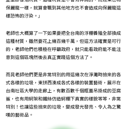
保麗龍一樣，就算會飄到其他地方也不會造成向保麗龍這
樣恐怖的汙染。」
老師也大概算了一下如果要把全台南的浮棚養殖全部換成
這種材質，雖然要花上幾百幾千萬，但這方法確實是可行
的，老師他們也積極在呼籲政府，就只能看政府能不能注
意到這個區塊然後去真正實踐這個方法了。
而晁老師他們更是非常特別的用這幾次在淨灘時撿來的各
式各樣的垃圾，東拼西湊成各式各樣的裝置藝術，展示在
台南社區大學的走廊上，有數百數千個瓶蓋吊掛成的豆腐
鯊，也有用蚵架和鐵絲仿造蚵棚下真實的樣貌等等，非常
特別！也讓這些撿來的垃圾，變成發光發亮、令人為之驚
嘆的藝術品。