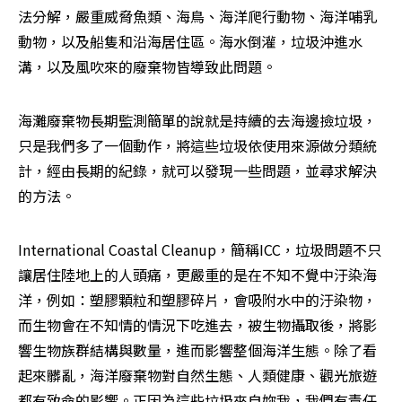
法分解，嚴重威脅魚類、海鳥、海洋爬行動物、海洋哺乳
動物，以及船隻和沿海居住區。海水倒灌，垃圾沖進水
溝，以及風吹來的廢棄物皆導致此問題。
海灘廢棄物長期監測簡單的說就是持續的去海邊撿垃圾，
只是我們多了一個動作，將這些垃圾依使用來源做分類統
計，經由長期的紀錄，就可以發現一些問題，並尋求解決
的方法。
International Coastal Cleanup，簡稱ICC，垃圾問題不只
讓居住陸地上的人頭痛，更嚴重的是在不知不覺中汙染海
洋，例如：塑膠顆粒和塑膠碎片，會吸附水中的汙染物，
而生物會在不知情的情況下吃進去，被生物攝取後，將影
響生物族群結構與數量，進而影響整個海洋生態。除了看
起來髒亂，海洋廢棄物對自然生態、人類健康、觀光旅遊
都有致命的影響。正因為這些垃圾來自妳我，我們有責任