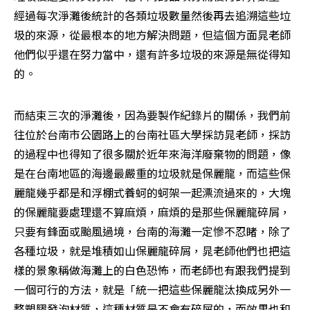
經過每次淨灘後統計的各類垃圾數量然後再去追溯這些垃
圾的來源，從最根本的地方解決問題，但這個方面晁老師
他們似乎還在努力當中，還有許多垃圾的來源是無從得知
的。
而結束三次的淨灘後，因為要製作紀錄片的關係，我們前
往位於台南市公園路上的台南社區大學採訪晁老師，採訪
的過程中也得知了很多關於近年來海洋廢棄物的問題，像
是在台南地區的海邊最嚴重的垃圾就是保麗龍，而這些保
麗龍幾乎都是和浮棚式養蚵的蚵架一起漂流過來的，大塊
的保麗龍要處理還不算麻煩，麻煩的是那些保麗龍碎屑，
只要有鋒面或颱風過境，台南的海灘一定慘不忍睹，除了
各種垃圾，就是堆積如山保麗龍碎屑，晁老師他們也把這
樣的景象稱做海灘上的白色恐怖，而老師也有跟我們提到
一個可行的方法，就是「統一把這些保麗龍汰換成另外一
整塑膠發泡材質，這種材質是不會有碎屑的，而效果也和