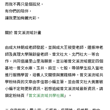
而我不再只是個孤兒，

有你們的陪伴，

讓我更加絢麗光彩。
關於 曾文溪流域計畫
由成大林朝成老師發起，並與成大王筱雯老師、鍾振坤老
師及真理大學陳餘鋆老師、曾文社大、北門社大…等合
作，共同倡議里山里海願景，並沿著曾文溪流域選定四個
基地─曾文水庫、玉井、麻豆、七股，帶領學生投入當地
進行服務學習，培養人文關懷與實踐精神。曾文溪流域共
學粉絲頁的文章由李佳蓉小編主筆，並由曾文社大黃蕙敏
小編不定時更新資訊。若想追縱曾文溪流域最新資訊，請
鎖定粉絲頁「
曾文溪流域共學社團
」。