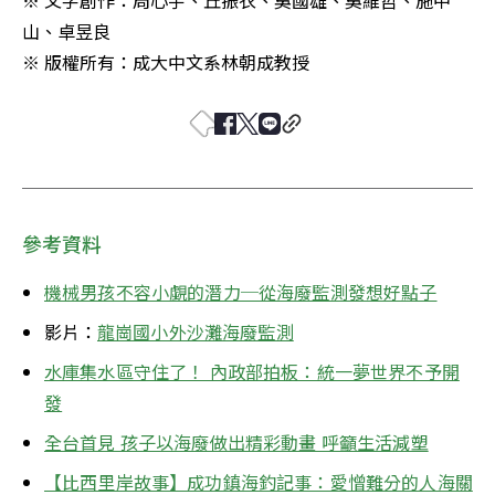
※ 文字創作：周心宇、丘振衣、吳國雄、吳維哲、施中
山、卓昱良

※ 版權所有：成大中文系林朝成教授
參考資料
機械男孩不容小覷的潛力─從海廢監測發想好點子
影片：
龍崗國小外沙灘海廢監測
水庫集水區守住了！ 內政部拍板：統一夢世界不予開
發
全台首見 孩子以海廢做出精彩動畫 呼籲生活減塑
【比西里岸故事】成功鎮海釣記事：愛憎難分的人海關