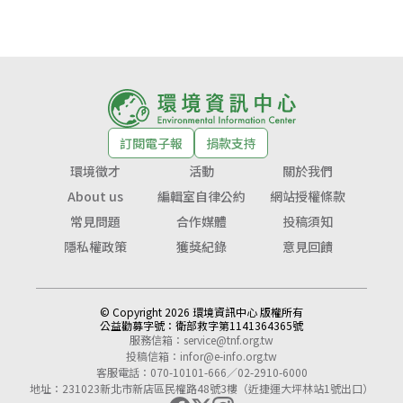
訂閱電子報
捐款支持
環境徵才
活動
關於我們
About us
編輯室自律公約
網站授權條款
常見問題
合作媒體
投稿須知
隱私權政策
獲獎紀錄
意見回饋
© Copyright 2026 環境資訊中心 版權所有
公益勸募字號：
衛部救字第1141364365號
服務信箱：
service@tnf.org.tw
投稿信箱：
infor@e-info.org.tw
客服電話：070-10101-666／02-2910-6000
地址：231023新北市新店區民權路48號3樓（近捷運大坪林站1號出口）