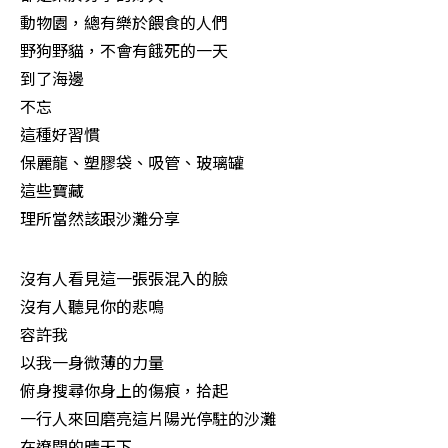
動物園，總有樂於餵食的人們

野狗野貓，不會有餓死的一天

到了海邊

不忘

這種好習慣

保麗龍、塑膠袋、吸管、玻璃罐

這些寶藏

理所當然該跟沙灘分享
沒有人看見這一張張混入的臉

沒有人聽見你的悲鳴

容許我

以我一身微薄的力量

俯身搜尋你身上的傷痕，拾起

一行人來回磨亮這片陽光停駐的沙灘

在遼闊的晴天下
