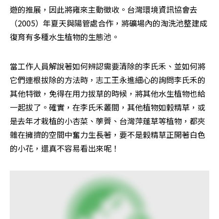
遊的推展，因此將雍來主動徵收。台灣環境資訊協會去
（2005）年夏天與陽管處合作，將礦場內的淘洗池整建成
復育有多種水生植物的生態池。
當工作人員解說著如何辨認需要清除的李氏禾、並如何將
它們連根拔除的方法時，志工王永進細心的詢問李氏禾的
其他特徵，免得在用力拔草的時候，將其他水生植物也給
一起拔了。確實，在李氏禾叢間，其他植物如榖精草，或
是去年才栽植的小杏菜、荸薺、台灣萍蓬草等植物，都夾
雜在擁擠的空間中奮力生長著，要不是榖精草正開著白色
的小花，還真不容易看出來呢！