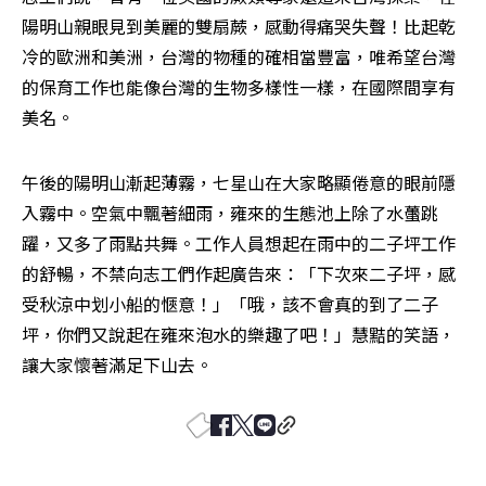
陽明山親眼見到美麗的雙扇蕨，感動得痛哭失聲！比起乾
冷的歐洲和美洲，台灣的物種的確相當豐富，唯希望台灣
的保育工作也能像台灣的生物多樣性一樣，在國際間享有
美名。
午後的陽明山漸起薄霧，七星山在大家略顯倦意的眼前隱
入霧中。空氣中飄著細雨，雍來的生態池上除了水蠆跳
躍，又多了雨點共舞。工作人員想起在雨中的二子坪工作
的舒暢，不禁向志工們作起廣告來：「下次來二子坪，感
受秋涼中划小船的愜意！」「哦，該不會真的到了二子
坪，你們又說起在雍來泡水的樂趣了吧！」慧黠的笑語，
讓大家懷著滿足下山去。