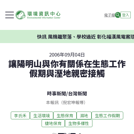
電子報
登入
快訊
風機離聚落、學校過近 彰化福漢風電案環委建
2006年09月04日
讓陽明山與你有關係――在生態工作
假期與溼地親密接觸
時事新聞
/
台灣新聞
本報訊（倪宏坤報導）
李氏禾
生活環境
生態保育
濕地
生態工作假期
棲地保育
生物多樣性