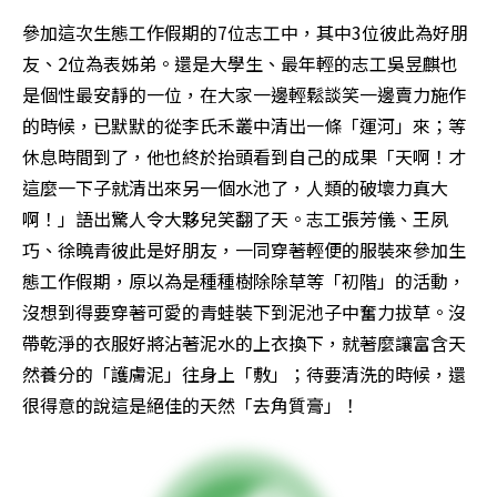
參加這次生態工作假期的7位志工中，其中3位彼此為好朋
友、2位為表姊弟。還是大學生、最年輕的志工吳昱麒也
是個性最安靜的一位，在大家一邊輕鬆談笑一邊賣力施作
的時候，已默默的從李氏禾叢中清出一條「運河」來；等
休息時間到了，他也終於抬頭看到自己的成果――「天啊！才
這麼一下子就清出來另一個水池了，人類的破壞力真大
啊！」語出驚人令大夥兒笑翻了天。志工張芳儀、王夙
巧、徐曉青彼此是好朋友，一同穿著輕便的服裝來參加生
態工作假期，原以為是種種樹除除草等「初階」的活動，
沒想到得要穿著可愛的青蛙裝下到泥池子中奮力拔草。沒
帶乾淨的衣服好將沾著泥水的上衣換下，就著麼讓富含天
然養分的「護膚泥」往身上「敷」；待要清洗的時候，還
很得意的說這是絕佳的天然「去角質膏」！