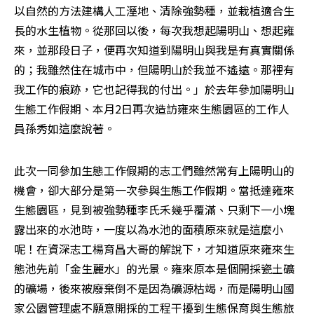
以自然的方法建構人工溼地、清除強勢種，並栽植適合生
長的水生植物。從那回以後，每次我想起陽明山、想起雍
來，並那段日子，便再次知道到陽明山與我是有真實關係
的；我雖然住在城市中，但陽明山於我並不遙遠。那裡有
我工作的痕跡，它也記得我的付出。」於去年參加陽明山
生態工作假期、本月2日再次造訪雍來生態園區的工作人
員孫秀如這麼說著。
此次一同參加生態工作假期的志工們雖然常有上陽明山的
機會，卻大部分是第一次參與生態工作假期。當抵達雍來
生態園區，見到被強勢種李氏禾幾乎覆滿、只剩下一小塊
露出來的水池時，一度以為水池的面積原來就是這麼小
呢！在資深志工楊育昌大哥的解說下，才知道原來雍來生
態池先前「金生麗水」的光景。雍來原本是個開採瓷土礦
的礦場，後來被廢棄倒不是因為礦源枯竭，而是陽明山國
家公園管理處不願意開採的工程干擾到生態保育與生態旅