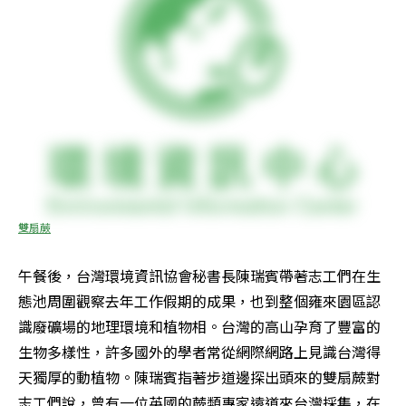
雙扇蕨
午餐後，台灣環境資訊協會秘書長陳瑞賓帶著志工們在生
態池周圍觀察去年工作假期的成果，也到整個雍來園區認
識廢礦場的地理環境和植物相。台灣的高山孕育了豐富的
生物多樣性，許多國外的學者常從網際網路上見識台灣得
天獨厚的動植物。陳瑞賓指著步道邊探出頭來的雙扇蕨對
志工們說，曾有一位英國的蕨類專家遠道來台灣採集，在