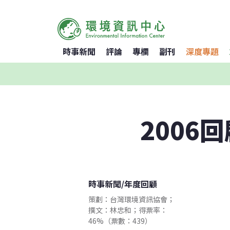
時事新聞
評論
專欄
副刊
深度專題
2006
時事新聞
/
年度回顧
策劃：台灣環境資訊協會；
撰文：林忠和；得票率：
46%（票數：439）