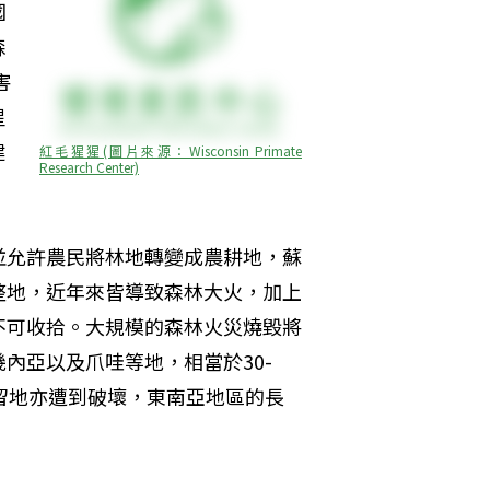
國
森
害
星
建
紅毛猩猩(圖片來源：Wisconsin Primate 
Research Center)
並允許農民將林地轉變成農耕地，蘇
整地，近年來皆導致森林大火，加上
不可收拾。大規模的森林火災燒毀將
內亞以及爪哇等地，相當於30-
留地亦遭到破壞，東南亞地區的長