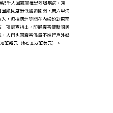
萬5千人因霾害罹患呼吸疾病，東
日因能見度過低被迫關閉，麻六甲海
收入，包括澳洲等國在內紛紛對東南
坡一項調查指出，印尼霾害使新國民
低，人們也因霾害儘量不進行戶外娛
0萬新元（約5,052萬美元）。