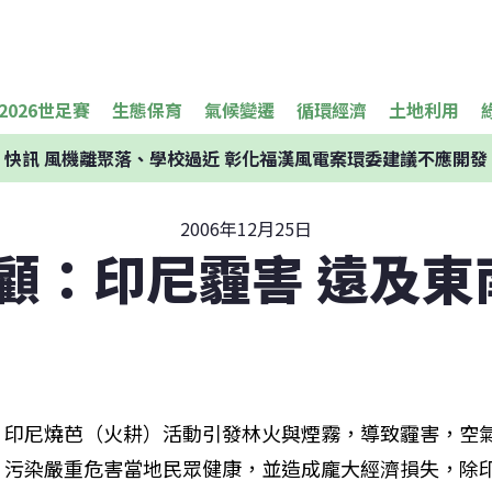
2026世足賽
生態保育
氣候變遷
循環經濟
土地利用
快訊
風機離聚落、學校過近 彰化福漢風電案環委建議不應開發
2006年12月25日
回顧：印尼霾害 遠及
印尼燒芭（火耕）活動引發林火與煙霧，導致霾害，空
污染嚴重危害當地民眾健康，並造成龐大經濟損失，除