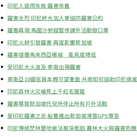
印尼人造雨失敗 霾害依舊
霾害太烈 印尼終允加入東協防霾害公約
霾害再現 馬國沙勞越暫停課外活動發口罩
印尼火耕引發霾害 再度影響新加坡
霾害侵襲馬來西亞檳城　能見度降低
受印尼大火波及 泰南出現霾害
東南亞10國官員本周可望會面 共商如何協助印尼撲
印尼森林火災嗆死上千紅毛猩猩
霾害導致新加坡托兒所停止所有戶外活動
受印尼霾害之苦 船隻進出新加坡港靠GPS導盲
印尼傳統焚林墾地做法根深柢固 叢林大火與霾害危