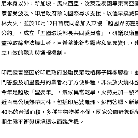
尼本身以外，新加坡、馬來西亞、汶萊及泰國等東南亞
家皆受波及。印尼政府除向國際尋求支援、以儘早撲滅
林大火，並於10月12日首度同意加入東協「超國界防霾
公約」，成立「五國環境部長共同委員會」，研議以衛
監控取締非法燒山者，且希望能針對霾害和氣象變化，
立有效的觀測與通報機制。
印尼霾害肇因於印尼政府鼓勵民眾栽植椰子與橡膠樹，
門答臘及加里曼丹的業者為了方便耕種，非法放火燒林
今年是超級「聖嬰年」，氣候異常乾旱，火勢更加一發
近百萬公頃熱帶雨林，包括印尼婆羅洲、蘇門答臘、新幾
40％的台灣面積，多種生物物種不保，國家公園野象保
期生態平衡與環境穩定面臨危機。