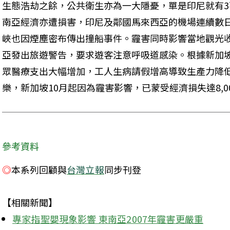
生態浩劫之餘，公共衛生亦為一大隱憂，單是印尼就有3
南亞經濟亦遭損害，印尼及鄰國馬來西亞的機場連續數
峽也因煙塵密布傳出撞船事件。霾害同時影響當地觀光
亞發出旅遊警告，要求遊客注意呼吸道感染。根據新加
眾醫療支出大幅增加，工人生病請假增高導致生產力降
樂，新加坡10月起因為霾害影響，已蒙受經濟損失達8,00
參考資料
◎
本系列回顧與
台灣立報
同步刊登
【相關新聞】
專家指聖嬰現象影響 東南亞2007年霾害更嚴重