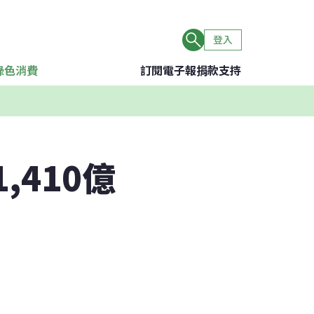
登入
綠色消費
訂閱電子報
捐款支持
,410億