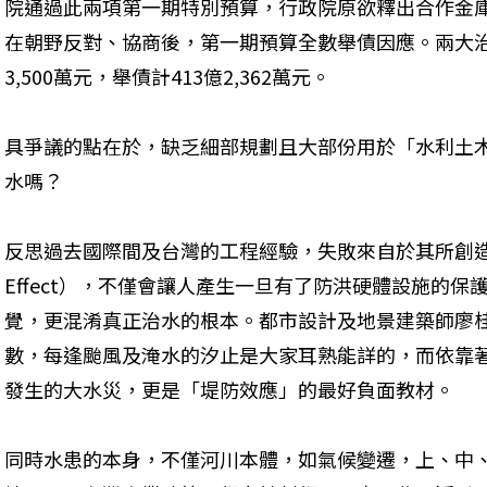
院通過此兩項第一期特別預算，行政院原欲釋出合作金
在朝野反對、協商後，第一期預算全數舉債因應。兩大治
3,500萬元，舉債計413億2,362萬元。
具爭議的點在於，缺乏細部規劃且大部份用於「水利土木工
水嗎？
反思過去國際間及台灣的工程經驗，失敗來自於其所創造出
Effect），不僅會讓人產生一旦有了防洪硬體設施的
覺，更混淆真正治水的根本。都市設計及地景建築師廖
數，每逢颱風及淹水的汐止是大家耳熟能詳的，而依靠
發生的大水災，更是「堤防效應」的最好負面教材。
同時水患的本身，不僅河川本體，如氣候變遷，上、中