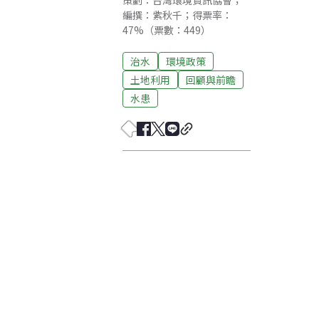
策劃：台灣環境資訊協會；
編撰：紫秋千；得票率：
47%（票數：449）
治水
環境政策
土地利用
回顧與前瞻
水患