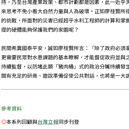
持，乃至台灣產業政策、都市計劃都是因素，此一近乎
來思考不免小看大自然力量與人為破壞。正如廖桂賢所
的挑戰，所面對的災害已經超乎水利工程師的計算和掌
提的硬體能夠保護我們的家園呢？
民間希冀國泰平安，誠如廖桂賢所言：「除了政府必須
更需要民眾對水患課題的基本瞭解，才能督促政府並與
持續監督，以防堵此類「豬肉桶」式的政治分贓持續發
間有充足的研商、遊說準備促使公共對話，也將是一大
參考資料
◎
本系列回顧與
台灣立報
同步刊登