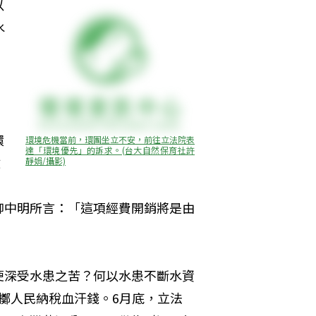
以
水
環
環境危機當前，環團坐立不安，前往立法院表
達「環境優先」的訴求。(台大自然保育社許
做
靜娟/攝影)
」
柳中明所言：「這項經費開銷將是由
」
便深受水患之苦？何以水患不斷水資
虛擲人民納稅血汗錢。6月底，立法