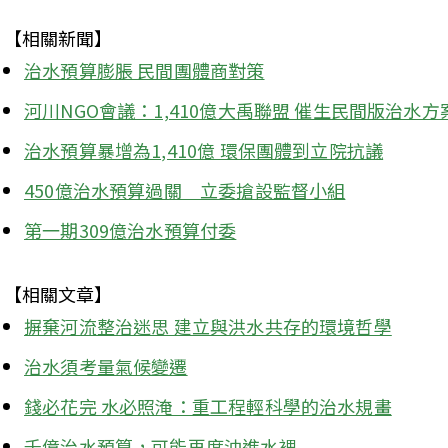
【相關新聞】
治水預算膨脹 民間團體商對策
河川NGO會議：1,410億大禹聯盟 催生民間版治水方
治水預算暴增為1,410億 環保團體到立院抗議
450億治水預算過關　立委搶設監督小組
第一期309億治水預算付委
【相關文章】
摒棄河流整治迷思 建立與洪水共存的環境哲學
治水須考量氣候變遷
錢必花完 水必照淹：重工程輕科學的治水規畫
千億治水預算，可能再度沖進水裡