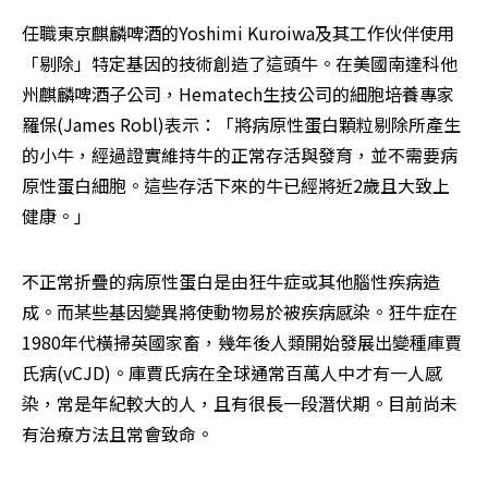
任職東京麒麟啤酒的Yoshimi Kuroiwa及其工作伙伴使用
「剔除」特定基因的技術創造了這頭牛。在美國南達科他
州麒麟啤酒子公司，Hematech生技公司的細胞培養專家
羅保(James Robl)表示：「將病原性蛋白顆粒剔除所產生
的小牛，經過證實維持牛的正常存活與發育，並不需要病
原性蛋白細胞。這些存活下來的牛已經將近2歲且大致上
健康。」
不正常折疊的病原性蛋白是由狂牛症或其他腦性疾病造
成。而某些基因變異將使動物易於被疾病感染。狂牛症在
1980年代橫掃英國家畜，幾年後人類開始發展出變種庫賈
氏病(vCJD)。庫賈氏病在全球通常百萬人中才有一人感
染，常是年紀較大的人，且有很長一段潛伏期。目前尚未
有治療方法且常會致命。  
