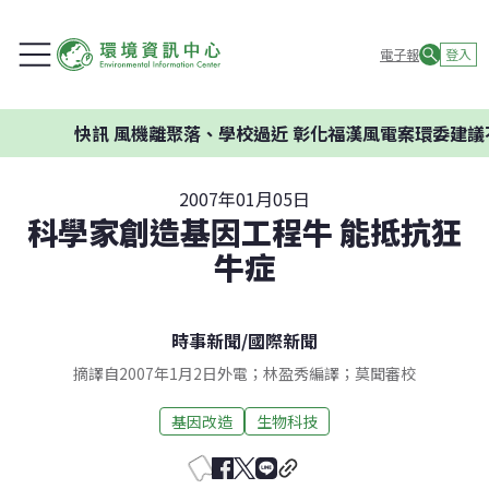
電子報
登入
快訊
風機離聚落、學校過近 彰化福漢風電案環委建議
2007年01月05日
科學家創造基因工程牛 能抵抗狂
牛症
時事新聞
/
國際新聞
摘譯自2007年1月2日外電；林盈秀編譯；莫聞審校
基因改造
生物科技