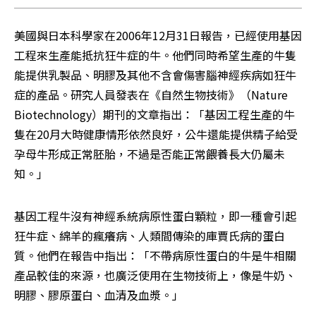
美國與日本科學家在2006年12月31日報告，已經使用基因
工程來生產能抵抗狂牛症的牛。他們同時希望生產的牛隻
能提供乳製品、明膠及其他不含會傷害腦神經疾病如狂牛
症的產品。研究人員發表在《自然生物技術》（Nature 
Biotechnology）期刊的文章指出：「基因工程生產的牛
隻在20月大時健康情形依然良好，公牛還能提供精子給受
孕母牛形成正常胚胎，不過是否能正常餵養長大仍屬未
知。」
基因工程牛沒有神經系統病原性蛋白顆粒，即一種會引起
狂牛症、綿羊的瘋癢病、人類間傳染的庫賈氏病的蛋白
質。他們在報告中指出：「不帶病原性蛋白的牛是牛相關
產品較佳的來源，也廣泛使用在生物技術上，像是牛奶、
明膠、膠原蛋白、血清及血漿。」