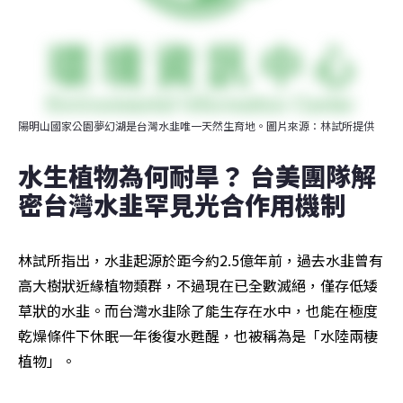
陽明山國家公園夢幻湖是台灣水韭唯一天然生育地。圖片來源：林試所提供
水生植物為何耐旱？ 台美團隊解
密台灣水韭罕見光合作用機制
林試所指出，水韭起源於距今約2.5億年前，過去水韭曾有
高大樹狀近緣植物類群，不過現在已全數滅絕，僅存低矮
草狀的水韭。而台灣水韭除了能生存在水中，也能在極度
乾燥條件下休眠一年後復水甦醒，也被稱為是「水陸兩棲
植物」。