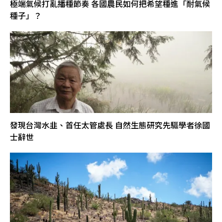
極端氣候打亂播種節奏 各國農民如何把希望種進「耐氣候
種子」？
發現台灣水韭、首任太管處長 自然生態研究先驅學者徐國
士辭世