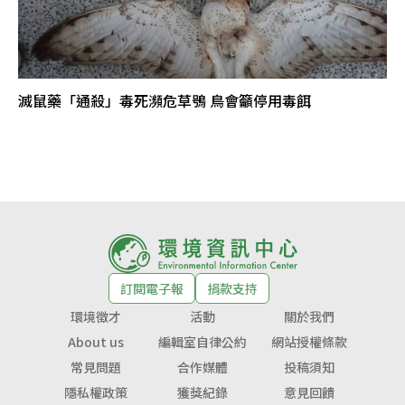
滅鼠藥「通殺」毒死瀕危草鴞 鳥會籲停用毒餌
訂閱電子報
捐款支持
環境徵才
活動
關於我們
About us
編輯室自律公約
網站授權條款
常見問題
合作媒體
投稿須知
隱私權政策
獲獎紀錄
意見回饋