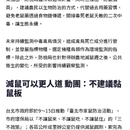
頁」，建議農民以生物防治的方式，代替過去用藥習慣、
避免老鼠藥透過食物鏈傳遞，間接毒死老鼠天敵的二次中
毒，讓生態永續。
未來持續監測中毒禽鳥情況，造成禽鳥死亡成分進行管
制，並發展指標物種，選定幾種鳥類作為環境監測的指
標。除此之外，防檢局也針對停辦農地滅鼠週之後，公共
衛生的變化、所受的影響持續觀察監測。
滅鼠可以更人道 動團：不建議黏
鼠板
台北市政府即於9～15日推動「臺北市家鼠防治活動」，
市府環保局以「不讓鼠來、不讓鼠吃、不讓鼠住」的「三
不政策」；各區公所或里辦公室仍提供滅鼠餌劑，索完為