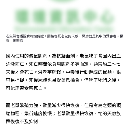
老鼠藥會透過食物鏈傳遞，間接毒死老鼠的天敵，黑鳶就是其中的受害者。攝
影：謝季恩
國內使用的滅鼠餌劑，為抗凝血劑，老鼠吃了會因內出血
逐漸死亡，死亡時間依食用餌劑多寡而定，通常約三～七
天後才會死亡。洪孝宇解釋，中毒後行動遲緩的鼠類，很
容易捕捉，死後屍體也易受禽鳥撿食，但吃了牠們之後，
可能連帶受害死亡。
而老鼠繁殖力強，數量減少很快恢復，但是禽鳥之類的頂
端物種，繁衍速度較慢；老鼠數量很快恢復，牠的天敵族
群恢復不及抑制。