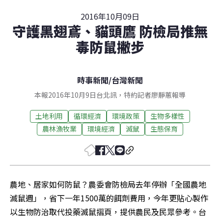
2016年10月09日
守護黑翅鳶、貓頭鷹 防檢局推無
毒防鼠撇步
時事新聞
/
台灣新聞
本報2016年10月9日台北訊，特約記者廖靜蕙報導
土地利用
循環經濟
環境政策
生物多樣性
農林漁牧業
環境經濟
滅鼠
生態保育
農地、居家如何防鼠？農委會防檢局去年停辦「全國農地
滅鼠週」，省下一年1500萬的餌劑費用，今年更貼心製作
以生物防治取代投藥滅鼠摺頁，提供農民及民眾參考。台