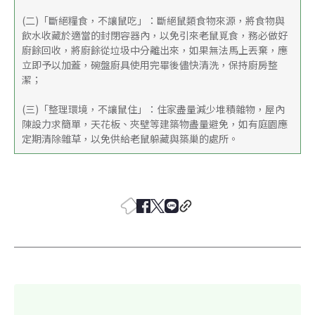
(二)「斷絕糧食，不讓鼠吃」：斷絕鼠類食物來源，將食物與
飲水收藏於適當的封閉容器內，以免引來老鼠覓食，務必做好
廚餘回收，將廚餘從垃圾中分離出來，如果無法馬上丟棄，應
立即予以加蓋，碗盤廚具使用完畢後儘快清洗，保持廚房整
潔；
(三)「整理環境，不讓鼠住」：住家盡量減少堆積雜物，屋內
陳設力求簡單，天花板、夾壁等建築物盡量避免，如有庭園應
定期清除雜草，以免供給老鼠躲藏與築巢的處所。