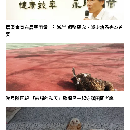
農委會宣布農藥用量十年減半 調整觀念、減少病蟲害為首
要
隨見隨回報 「寂靜的秋天」邀網民一起守護田間老鷹