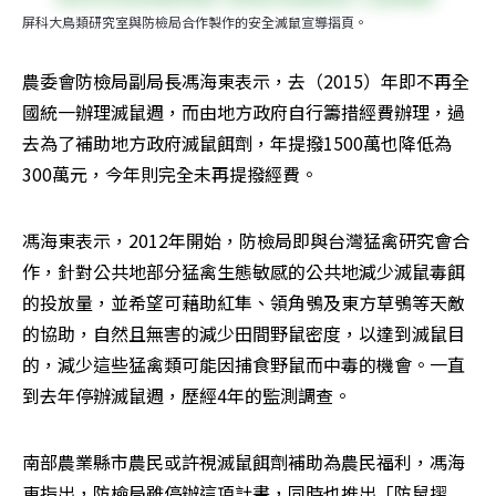
屏科大鳥類研究室與防檢局合作製作的安全滅鼠宣導摺頁。
農委會防檢局副局長馮海東表示，去（2015）年即不再全
國統一辦理滅鼠週，而由地方政府自行籌措經費辦理，過
去為了補助地方政府滅鼠餌劑，年提撥1500萬也降低為
300萬元，今年則完全未再提撥經費。
馮海東表示，2012年開始，防檢局即與台灣猛禽研究會合
作，針對公共地部分猛禽生態敏感的公共地減少滅鼠毒餌
的投放量，並希望可藉助紅隼、領角鴞及東方草鴞等天敵
的協助，自然且無害的減少田間野鼠密度，以達到滅鼠目
的，減少這些猛禽類可能因捕食野鼠而中毒的機會。一直
到去年停辦滅鼠週，歷經4年的監測調查。
南部農業縣市農民或許視滅鼠餌劑補助為農民福利，馮海
東指出，防檢局雖停辦這項計畫，同時也推出「防鼠摺