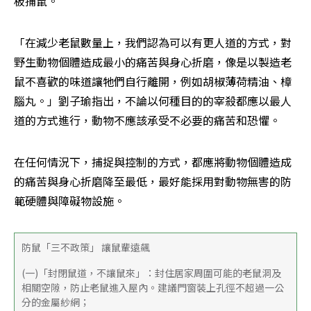
板捕鼠。
「在減少老鼠數量上，我們認為可以有更人道的方式，對
野生動物個體造成最小的痛苦與身心折磨，像是以製造老
鼠不喜歡的味道讓牠們自行離開，例如胡椒薄荷精油、樟
腦丸。」劉子瑜指出，不論以何種目的的宰殺都應以最人
道的方式進行，動物不應該承受不必要的痛苦和恐懼。
在任何情況下，捕捉與控制的方式，都應將動物個體造成
的痛苦與身心折磨降至最低，最好能採用對動物無害的防
範硬體與障礙物設施。
防鼠「三不政策」 讓鼠輩遠飆
(一)「封閉鼠道，不讓鼠來」：封住居家周圍可能的老鼠洞及
相關空隙，防止老鼠進入屋內。建議門窗裝上孔徑不超過一公
分的金屬紗網；