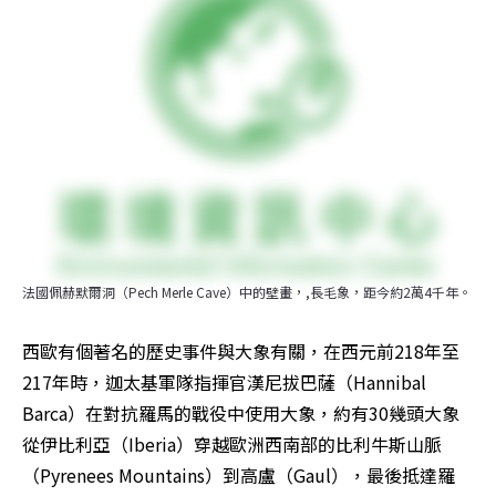
法國佩赫默爾洞（Pech Merle Cave）中的壁畫，,長毛象，距今約2萬4千年。
西歐有個著名的歷史事件與大象有關，在西元前218年至
217年時，迦太基軍隊指揮官漢尼拔巴薩（Hannibal 
Barca）在對抗羅馬的戰役中使用大象，約有30幾頭大象
從伊比利亞（Iberia）穿越歐洲西南部的比利牛斯山脈
（Pyrenees Mountains）到高盧（Gaul），最後抵達羅