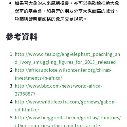
如果替大象的未來感到擔憂，亦可以捐款給推動大象
保育的基金會，和身旁的朋友分享大象面臨的威脅、
呼籲與響應更嚴格的象牙交易規範。
參考資料
http://www.cites.org/eng/elephant_poaching_an
d_ivory_smuggling_figures_for_2013_released
http://africaupclose.wilsoncenter.org/chinas-
investments-in-africa/
http://www.bbc.com/news/world-africa-
27368877
http://www.wildlifeextra.com/go/news/gabon-
oil.html#cr
http://www.berggorilla.biz/en/gorillas/countries/
other-countries/other-countries-article-