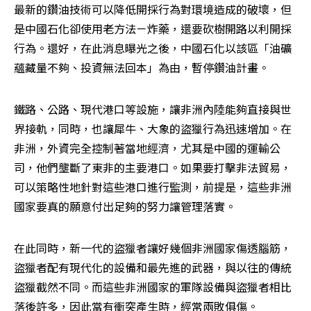
最新的鑽油技術可以降低開採行為對環境造成的破壞，但
是中國石化卻使用老方法－炸藥，還要砍樹開路以利開採
行為。還好，在此消息曝光之後，中國石化以該區「油礦
蘊藏量不夠、投資無法回本」為由，暫停鑽油計畫。
鐵路、公路、現代港口等設施，讓非洲內陸能夠直接與世
界接軌，同時，也讓犀牛、大象的盜獵行為迅速增加。在
非洲，外資完全控制著當地經濟，尤其是中國的運輸公
司，他們壟斷了東非的主要港口。如果要打擊非法貿易，
可以策略性地針對這些港口進行監測，前提是，這些非洲
國家要真的願意付出足夠的努力讓管理落實。
在此同時，新一代的盜獵者讓好幾個非洲國家傷透腦筋，
盜獵者配有現代化的設備和最先進的武器，與以往的傳統
盜獵截然不同。而這些非洲國家的軍隊設備與盜獵者相比
落後許多，因此當有衝突產生時，經常兩敗俱傷。