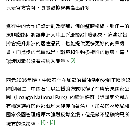
只是官方資料，真實數據會再高出許多。
進行中的大型建設計劃改變著非洲的整體樣貌，興建中的
東非鐵路即將讓非洲大陸上7個國家串聯起來。這些建設
將會提升非洲的居住品質，也能提供更多更好的商業機
會。而進步的代價就是，環境和生物多樣性的破壞，這些
[3]
環境因素並沒有被納入考量。
西元2006年時，中國石化在加彭的鑽油活動受到了國際媒
體的關注。中國石化以金援的方式取得了在盧安果國家公
園（Loango National Park）的鑽油許可（該國家公園以
有穩定族群的西部低地大猩猩而著名），加彭的林務局和
國家公園管理處原本強烈反對金援，但是敵不過礦物局所
[4]
、
[5]
擁有的決策權。