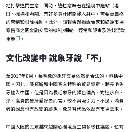
地打擊這門生意。同時，這也意味著在過境中繼站（港
口、機場和海關）有許多貪汙賄絡涉入其中，需要更嚴格
的管制和根除機制。此外，該報告還揭露賣家和終端市場
零售商之間金融交易的機制/網絡，經常和販毒及洗錢活動
[7]
重疊
。
文化改變中 說象牙說「不」
至2017年8月，長毛象的象牙交易依然是合法的，包括中
國。因此，俄羅斯和中國簽有特殊的貿易協定，將長毛象
牙輸入中國，但是因為長毛象牙的顏色偏黃，對追求白、
淨、高貴的象牙愛好者而言，較不具吸引力。不過，消費
者的觀念也有改變的跡象，象牙替代品依然有市場需求。
中國大陸的民眾越來越關心環境及生物多樣性議題，也有