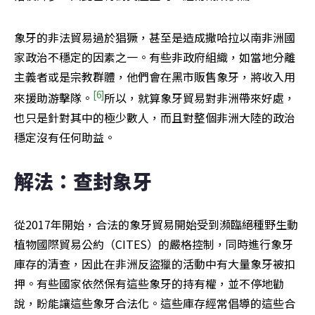
象牙的非法貿易過於猖獗，甚至是造成撒哈拉以南非洲國
家政治不穩定的因素之一。有些非政府組織，如當地分離
主義者或是宗教群體，他們會在黑市販售象牙，將收入用
[6]
來援助游擊隊。
所以，就算象牙貿易對非洲帶來好處，
也只是針對其中的極少數人，而且對整個非洲大陸的政治
穩定沒有任何助益。
解法：查封象牙
從2017年開始，合法的象牙貿易開始受到瀕臨絕種野生動
植物國際貿易公約（CITES）的嚴格控制，同時進行象牙
庫存的清查，因此在非洲反盜獵的活動中有大量象牙被扣
押。有些國家依然保有這些象牙的持有權，並不停地勸
說，盼能讓這些象牙合法化。這些庫存經常倡導的這些合