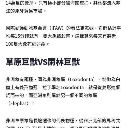
14萬隻的象牙，只有極小部分被海關查扣，其他都流入非
法的象牙貿易市場。
國際愛護動物基金會（IFAW）的看法更悲觀，它們估計平
均每15分鐘就有一隻大象被殺害，這樣算來每天有將近
100隻大象死於非命。
草原巨獸VS雨林巨獸
非洲象有兩種，同為非洲象屬（Loxodonta），特徵為臼
齒上有菱形齒冠，拉丁學名Loxodonta，就是從菱形這個
詞而來的。而亞洲象則屬於另一個不同的象屬
（Elephas）。
非洲草原象是長途遷移的代表物種，從非洲北部的馬利共