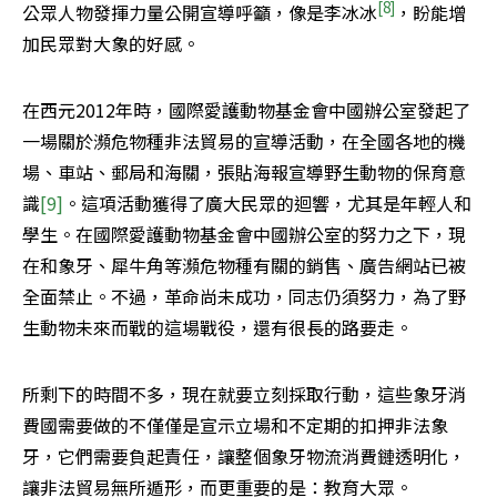
[8]
公眾人物發揮力量公開宣導呼籲，像是李冰冰
，盼能增
加民眾對大象的好感。
在西元2012年時，國際愛護動物基金會中國辦公室發起了
一場關於瀕危物種非法貿易的宣導活動，在全國各地的機
場、車站、郵局和海關，張貼海報宣導野生動物的保育意
識
[9]
。這項活動獲得了廣大民眾的迴響，尤其是年輕人和
學生。在國際愛護動物基金會中國辦公室的努力之下，現
在和象牙、犀牛角等瀕危物種有關的銷售、廣告網站已被
全面禁止。不過，革命尚未成功，同志仍須努力，為了野
生動物未來而戰的這場戰役，還有很長的路要走。
所剩下的時間不多，現在就要立刻採取行動，這些象牙消
費國需要做的不僅僅是宣示立場和不定期的扣押非法象
牙，它們需要負起責任，讓整個象牙物流消費鏈透明化，
讓非法貿易無所遁形，而更重要的是：教育大眾。