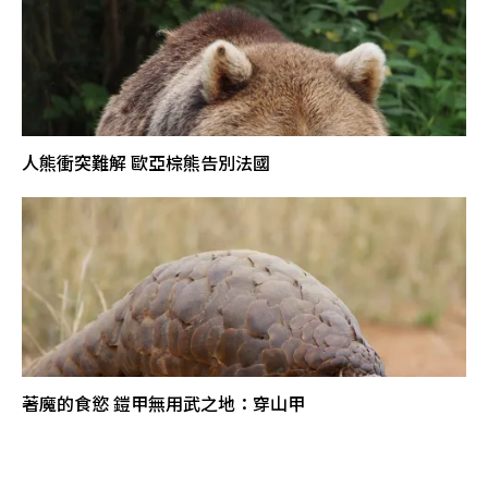
人熊衝突難解 歐亞棕熊告別法國
著魔的食慾 鎧甲無用武之地：穿山甲