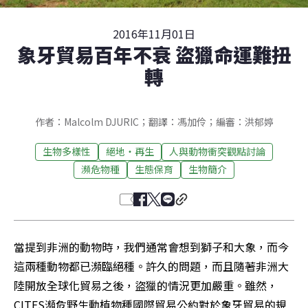
2016年11月01日
象牙貿易百年不衰 盜獵命運難扭
轉
作者：Malcolm DJURIC；翻譯：馮加伶；編審：洪郁婷
生物多樣性
絕地‧再生
人與動物衝突觀點討論
瀕危物種
生態保育
生物簡介
當提到非洲的動物時，我們通常會想到獅子和大象，而今
這兩種動物都已瀕臨絕種。許久的問題，而且隨著非洲大
陸開放全球化貿易之後，盜獵的情況更加嚴重。雖然，
CITES瀕危野生動植物種國際貿易公約對於象牙貿易的規