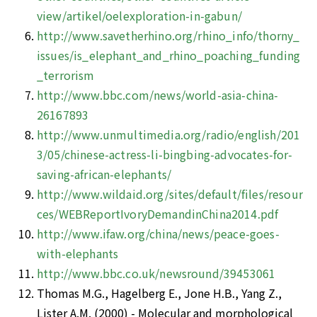
view/artikel/oelexploration-in-gabun/
http://www.savetherhino.org/rhino_info/thorny_
issues/is_elephant_and_rhino_poaching_funding
_terrorism
http://www.bbc.com/news/world-asia-china-
26167893
http://www.unmultimedia.org/radio/english/201
3/05/chinese-actress-li-bingbing-advocates-for-
saving-african-elephants/
http://www.wildaid.org/sites/default/files/resour
ces/WEBReportIvoryDemandinChina2014.pdf
http://www.ifaw.org/china/news/peace-goes-
with-elephants
http://www.bbc.co.uk/newsround/39453061
Thomas M.G., Hagelberg E., Jone H.B., Yang Z., 
Lister A.M. (2000) - Molecular and morphological 