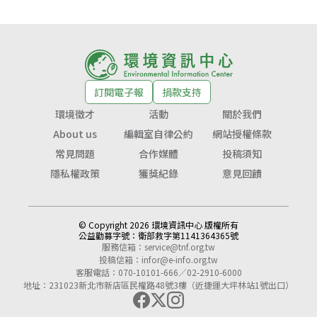
訂閱電子報
捐款支持
環境徵才
活動
關於我們
About us
編輯室自律公約
網站授權條款
常見問題
合作媒體
投稿須知
隱私權政策
獲獎紀錄
意見回饋
© Copyright 2026 環境資訊中心 版權所有
公益勸募字號：
衛部救字第1141364365號
服務信箱：
service@tnf.org.tw
投稿信箱：
infor@e-info.org.tw
客服電話：070-10101-666／02-2910-6000
地址：231023新北市新店區民權路48號3樓（近捷運大坪林站1號出口）