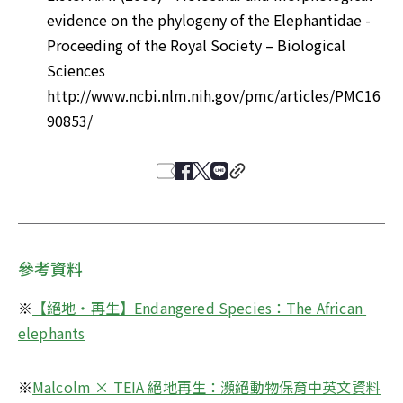
evidence on the phylogeny of the Elephantidae - 
Proceeding of the Royal Society – Biological 
Sciences 
http://www.ncbi.nlm.nih.gov/pmc/articles/PMC16
90853/
參考資料
※
【絕地‧再生】Endangered Species：The African 
elephants
※
Malcolm × TEIA 絕地再生：瀕絕動物保育中英文資料