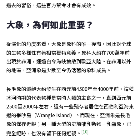
過去的習俗，這些官方禁令才會有成效。
大象，為何如此重要？
從演化的角度來看，大象是象科的唯一後裔，因此對全球
的生物多樣性有著相當獨特意義。象科大約在700萬年前
出現於非洲，通過白令海峽擴散到歐亞大陸。在非洲以外
的地區，亞洲象是少數至今仍活著的象科成員。
長毛象的滅絕大約發生在西元前4500年至4000年前，這種
冰河時期的代表物種是當時人類的主食之一，直到西元前
2500至2000年左右，還有一些殘存者居住在西伯利亞海東
邊的爭吵島（Wrangle Island）。而現在，亞洲象是長毛
象的僅存近親；另一種大型的史前哺乳動物－乳齒象，已
[10]
完全絕跡，也沒有留下任何近親。