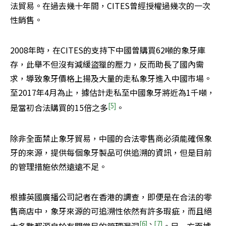
法貿易。在過去幾十年間，CITES曾經授權過幾次的一次
性銷售。
2008年時，在CITES的支持下中國曾購買62噸的象牙庫
存，此舉不但沒有減緩盜獵的壓力，反而助長了國內需
求，導致象牙價格上揚及大量的走私象牙進入中國市場。
至2017年4月為止，據估計走私至中國象牙將近為1千噸，
[5]
是當初合法購買的15倍之多
。
除非全面禁止象牙貿易，中國的合法零售商必須能確保象
牙的來源，提供每個象牙製品可供追溯的資訊，但是目前
的管理措施依然遠遠不足。
根據英國廣播公司記者在香港的調查，即便是在合法的零
售商店中，象牙來源的可追溯性依然有許多瑕疵，而且絕
[6]
、
[
7]
大多數都源自於有關當局的管理漏洞
。另一方面據