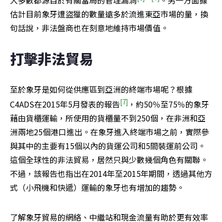
估計目前象牙遭盜獵的數量遠多於流進東亞市場的量，換
句話說，非法盤商也在刻意地維持市場價值。
打擊非法貿易
至於象牙是如何從供應區到亞洲的終端市場呢？根據
[7]
C4ADS在2015年5月發表的報告
，約50％至75％的象牙
藉由貨櫃運輸，所使用的貨櫃量不到250個，在非洲和亞
洲兩地25個港口進出。在象牙進入終端市場之前，實際參
與其中的主要有15個以內的貨運公司和5間裝運前公司。
這個全球性的非法貿易，居然只與少數幾個角色有關聯。
不過，該報告也指出在2014年至2015年期間，透過其他方
式（小飛機和快遞）運輸的象牙也有增加的趨勢。
了解象牙貿易的網絡、中繼站和現金流量有助於更有效率