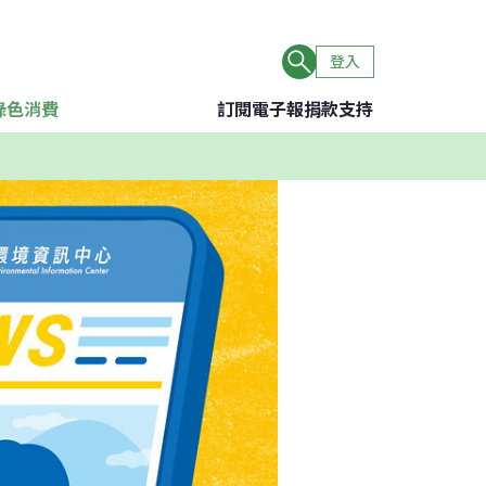
登入
綠色消費
訂閱電子報
捐款支持