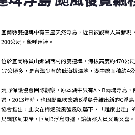
宜蘭縣雙連埤中有三座天然浮島，近日被觀察人員發現
200公尺，驚呼連連。
位於宜蘭縣員山鄉湖西村的雙連埤，海拔高度約470公
17公頃多，是台灣少有的低海拔濕地，湖中總面積約4
荒野保護協會團隊觀察，原本湖中只有A、B兩塊浮島，西元
過，2013年時，也因颱風吹襲讓B浮島分離出新的C浮
協會指出，此次在梅姬颱風強風吹襲下，「離家出走」的
尺飄移到東岸，回到B浮島身邊，讓觀察人員又驚又喜。