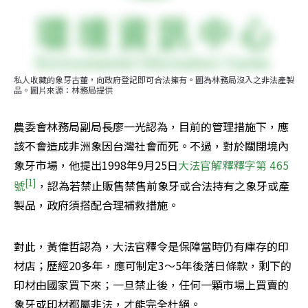
私人收藏的象牙古董，向政府登記即可合法擁有。圖為林務局沒入之非法產製
品。圖片來源：林務局提供
農委會林務局副局長廖一光認為，目前的管理措施下，應
該不會造成非洲象因台灣社會而死。不過，對於關閉境內
象牙市場，他提出1998年9月25日
大法官解釋釋字第 465 
[1]
號
，認為若禁止販售禁售前象牙或合法持有之象牙或產
製品，政府須搭配合理補救措施。
對此，黃偉哲認為，大法官釋令是保障當時仍有庫存的印
材店；歷經20多年，應可制定3～5年後落日條款，剩下的
印材由國家買下來；一旦禁止後，任何一顆市場上買賣的
象牙或印材都屬非法，才能完全杜絕。