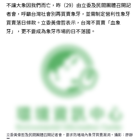
不讓大象因我們而亡，昨（29）由立委及民間團體召開記
者會，呼籲台灣社會別再買賣象牙，並需制定營利性象牙
買賣落日條款。立委黃偉哲表示，台灣不買賣「血象
牙」，更不要成為象牙市場的日不落國。
立委黃偉哲及民間團體召開記者會，要求防堵境內象牙買賣漏洞。攝影：廖靜