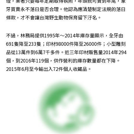
理，業者只要每年定期取得執照，年頭就可賣到年尾，象
牙買賣永不落日是否合理。他認為應清楚制定法規的落日
條款，才不會讓台灣野生動物保育留下汙名。
不過，林務局提供1995年～2014年庫存量顯示，全牙由
691隻降至233隻；印材98000件降至26000件；小型雕刻
品從13萬件到6萬7千多件。近三年印材販售量2014年294
個，到2016年119個，供作營利的庫存數量都在下降。
2015年6月至今輸出入72件個人收藏品。