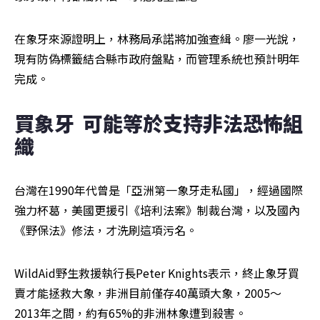
在象牙來源證明上，林務局承諾將加強查緝。廖一光說，
現有防偽標籤結合縣市政府盤點，而管理系統也預計明年
完成。
買象牙  可能等於支持非法恐怖組
織
台灣在1990年代曾是「亞洲第一象牙走私國」，經過國際
強力杯葛，美國更援引《培利法案》制裁台灣，以及國內
《野保法》修法，才洗刷這項污名。
WildAid野生救援執行長Peter Knights表示，終止象牙買
賣才能拯救大象，非洲目前僅存40萬頭大象，2005～
2013年之間，約有65%的非洲林象遭到殺害。