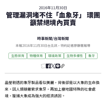
2016年11月30日
管理漏洞堵不住「血象牙」 環團
籲禁絕境內買賣
時事新聞
/
台灣新聞
本報2016年11月30日台北訊，特約記者廖靜蕙報導
生態保育
物種保育
環境政策
生物多樣性
象牙
晶瑩剔透的象牙製品看似美麗，背後卻是以大象的生命換
來。因人類競奢索求象牙，再加上棲地國特殊的社會處
境，獵捕大象成為強大的經濟誘因。