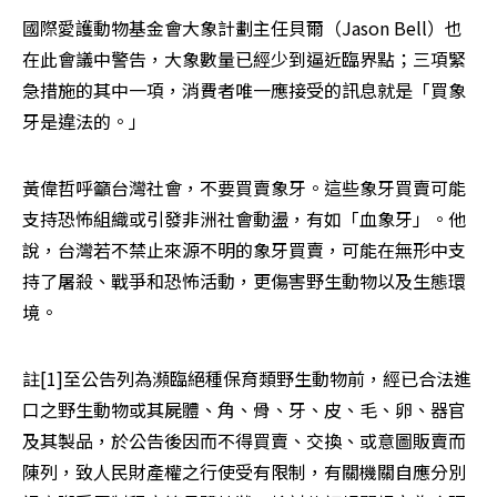
國際愛護動物基金會大象計劃主任貝爾（Jason Bell）也
在此會議中警告，大象數量已經少到逼近臨界點；三項緊
急措施的其中一項，消費者唯一應接受的訊息就是「買象
牙是違法的。」
黃偉哲呼籲台灣社會，不要買賣象牙。這些象牙買賣可能
支持恐怖組織或引發非洲社會動盪，有如「血象牙」。他
說，台灣若不禁止來源不明的象牙買賣，可能在無形中支
持了屠殺、戰爭和恐怖活動，更傷害野生動物以及生態環
境。
註[1]至公告列為瀕臨絕種保育類野生動物前，經已合法進
口之野生動物或其屍體、角、骨、牙、皮、毛、卵、器官
及其製品，於公告後因而不得買賣、交換、或意圖販賣而
陳列，致人民財產權之行使受有限制，有關機關自應分別