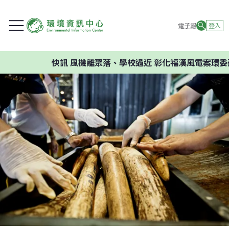
電子報
登入
快訊
風機離聚落、學校過近 彰化福漢風電案環委建議不