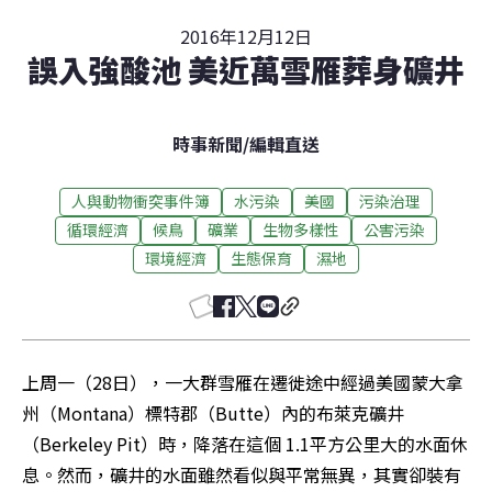
2016年12月12日
誤入強酸池 美近萬雪雁葬身礦井
時事新聞
/
編輯直送
人與動物衝突事件簿
水污染
美國
污染治理
循環經濟
候鳥
礦業
生物多樣性
公害污染
環境經濟
生態保育
濕地
上周一（28日），一大群雪雁在遷徙途中經過美國蒙大拿
州（Montana）標特郡（Butte）內的布萊克礦井
（Berkeley Pit）時，降落在這個 1.1平方公里大的水面休
息。然而，礦井的水面雖然看似與平常無異，其實卻裝有 