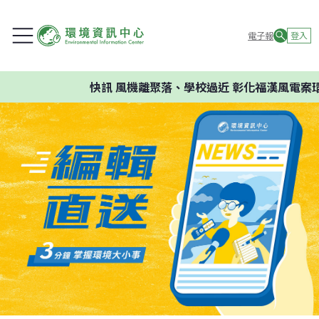
電子報
登入
快訊
風機離聚落、學校過近 彰化福漢風電案環委