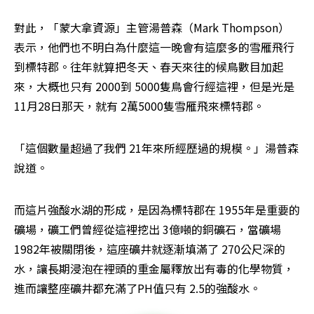
對此，「蒙大拿資源」主管湯普森（Mark Thompson）
表示，他們也不明白為什麼這一晚會有這麼多的雪雁飛行
到標特郡。往年就算把冬天、春天來往的候鳥數目加起
來，大概也只有 2000到 5000隻鳥會行經這裡，但是光是 
11月28日那天，就有 2萬5000隻雪雁飛來標特郡。
「這個數量超過了我們 21年來所經歷過的規模。」湯普森
說道。
而這片強酸水湖的形成，是因為標特郡在 1955年是重要的
礦場，礦工們曾經從這裡挖出 3億噸的銅礦石，當礦場 
1982年被關閉後，這座礦井就逐漸填滿了 270公尺深的
水，讓長期浸泡在裡頭的重金屬釋放出有毒的化學物質，
進而讓整座礦井都充滿了PH值只有 2.5的強酸水。