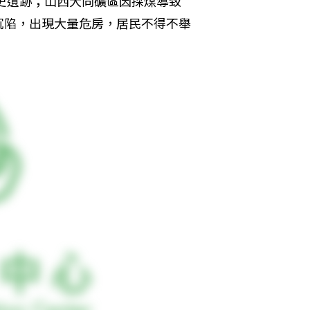
史遺跡；山西大同礦區因採煤導致
沉陷，出現大量危房，居民不得不舉