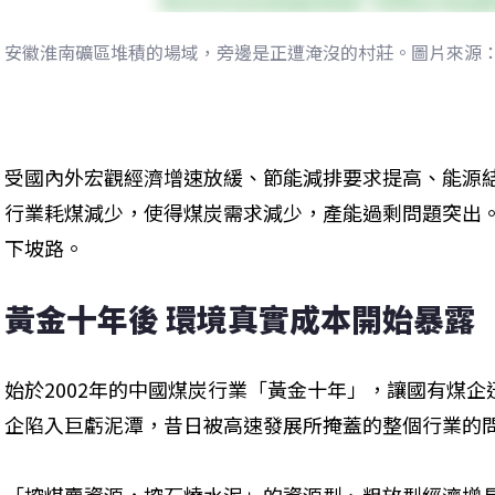
安徽淮南礦區堆積的場域，旁邊是正遭淹沒的村莊。圖片來源：St
受國內外宏觀經濟增速放緩、節能減排要求提高、能源
行業耗煤減少，使得煤炭需求減少，產能過剩問題突出。
下坡路。 
黃金十年後 環境真實成本開始暴露
始於2002年的中國煤炭行業「黃金十年」，讓國有煤企
企陷入巨虧泥潭，昔日被高速發展所掩蓋的整個行業的問
「挖煤賣資源，挖石燒水泥」的資源型、粗放型經濟增