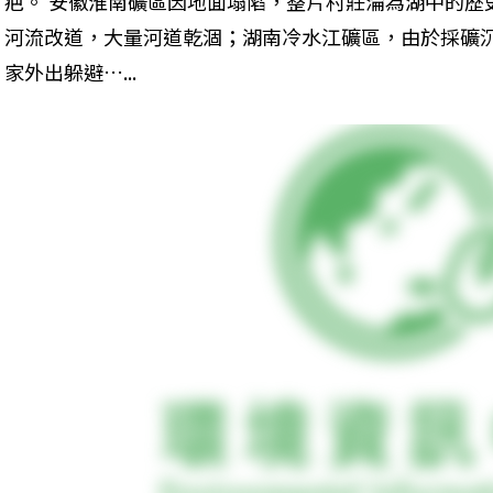
疤。 安徽淮南礦區因地面塌陷，整片村莊淪為湖中的歷
河流改道，大量河道乾涸；湖南冷水江礦區，由於採礦
家外出躲避…... 