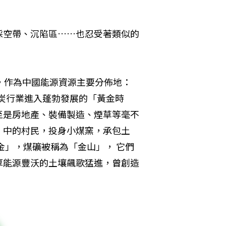
採空帶、沉陷區……也忍受著類似的
，作為中國能源資源主要分佈地：
煤炭行業進入蓬勃發展的「黃金時
至是房地產、裝備製造、煙草等毫不
」中的村民，投身小煤窯，承包土
金」，煤礦被稱為「金山」， 它們
厚能源豐沃的土壤飆歌猛進，曾創造