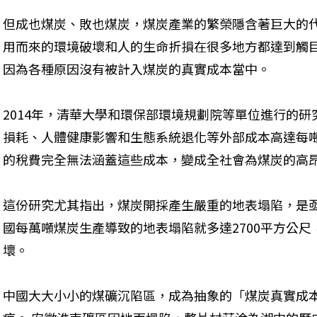
但成也煤炭、敗也煤炭，煤炭產業的繁榮隱含著巨大的代
用而來的環境破壞和人的生命折損在很多地方都達到觸目
因為各種原因沒有被計入煤炭的真實成本當中。

2014年，清華大學和環保部環境規劃院等單位進行的
損耗、人體健康影響和生態系統退化等外部成本高達每噸2
的稅費完全無法涵蓋這些成本，變成全社會為煤炭的高昂成
這份研究尤其指出，煤炭開採產生嚴重的地表塌陷，是亟
國每萬噸煤炭生產導致的地表塌陷就多達2700平方公尺
壞。 

中國大大小小的煤礦沉陷區，成為抽象的「煤炭真實成