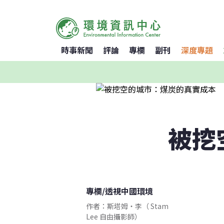
時事新聞
評論
專欄
副刊
深度專題
被挖
專欄
/
透視中國環境
作者：斯塔姆・李（ Stam
Lee 自由攝影師）