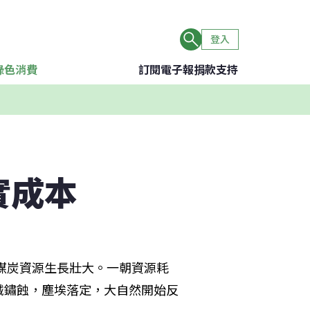
登入
綠色消費
訂閱電子報
捐款支持
實成本
煤炭資源生長壯大。一朝資源耗
械鏽蝕，塵埃落定，大自然開始反