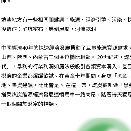
噬。 

這些地方有一些相同關鍵詞：能源、經濟引擎、污染、
後遺症：陷坑密布，房倒屋塌，河流乾涸…… 

中國經濟40年的快速經濟發展帶動了巨量能源資源需求
山西、陝西、內蒙古三個區位櫛比相鄰。 20世紀初，
代」，暴利的行業利潤如魔法般吸引各類資本湧入，甚
搭邊的企業都躍躍欲試。在黃金十年期間，身處「黑金
地、集資建礦，比比皆是。 在這一帶，煤炭被叫做「黑
搭乘煤炭能源經濟發展這輛馬車一路高昂，踏著得天獨
一個個關於財富的神話。 