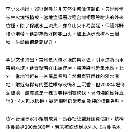
李少文指出，郊野邊陲並非天然生態價值較低，只是經常
被林火燒毀植被，當地漁護署改種台灣相思等耐火的外來
樹種，除了保護水土流失，亦令山火不易蔓延，保護郊野
核心地帶。他認為做好防範山火，加上逐步改種本土樹
種，生態價值漸漸提升。
李少文也指出，當地是大欖水塘的集水區，引水道將雨水
帶到水塘。他質疑若在山頭建屋，將污染附近集水區。此
外，當地附近有一片屬農業和自然保育區用途的淡水濕
地，附近有稀有的豆粒銀線灰蝶和土沉香，但2008年遭倒
泥破壞。最震撼是一棵古老樟樹被砍伐，現時殘餘樹幹直
徑3、4人難以環抱，靠近樹幹仍能嗅到獨特的樟樹香味。
樹木管理專家小組前成員、長春社總監蘇國賢估計，該樟
樹樹齡達200至300年，若未被砍伐足以列入《古樹名木