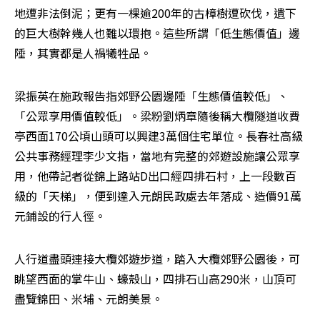
地遭非法倒泥；更有一棵逾200年的古樟樹遭砍伐，遺下
的巨大樹幹幾人也難以環抱。這些所謂「低生態價值」邊
陲，其實都是人禍犧牲品。
梁振英在施政報告指郊野公園邊陲「生態價值較低」、
「公眾享用價值較低」。梁粉劉炳章隨後稱大欖隧道收費
亭西面170公頃山頭可以興建3萬個住宅單位。長春社高級
公共事務經理李少文指，當地有完整的郊遊設施讓公眾享
用，他帶記者從錦上路站D出口經四排石村，上一段數百
級的「天梯」，便到達入元朗民政處去年落成、造價91萬
元鋪設的行人徑。
人行道盡頭連接大欖郊遊步道，踏入大欖郊野公園後，可
眺望西面的掌牛山、蠔殼山，四排石山高290米，山頂可
盡覽錦田、米埔、元朗美景。