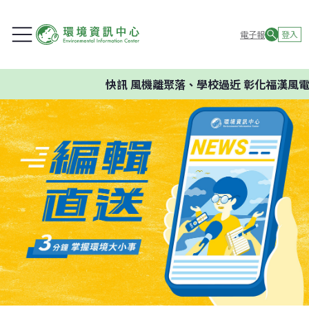
電子報
登入
快訊
風機離聚落、學校過近 彰化福漢風電