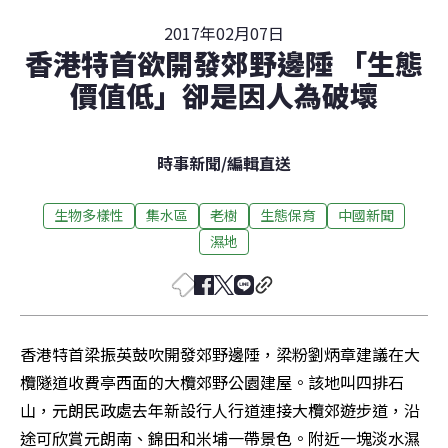
2017年02月07日
香港特首欲開發郊野邊陲 「生態
價值低」卻是因人為破壞
時事新聞
/
編輯直送
生物多樣性
集水區
老樹
生態保育
中國新聞
濕地
香港特首梁振英鼓吹開發郊野邊陲，梁粉劉炳章建議在大
欖隧道收費亭西面的大欖郊野公園建屋。該地叫四排石
山，元朗民政處去年新設行人行道連接大欖郊遊步道，沿
途可欣賞元朗南、錦田和米埔一帶景色。附近一塊淡水濕