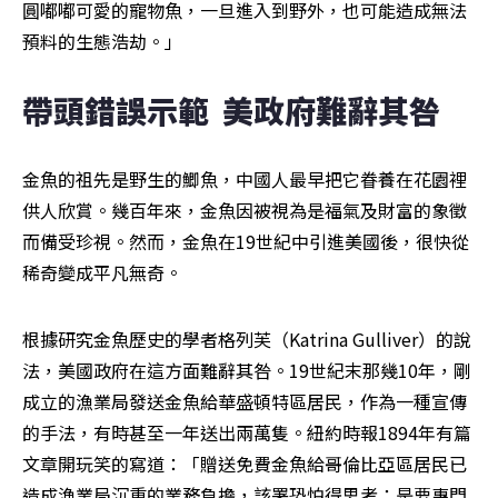
圓嘟嘟可愛的寵物魚，一旦進入到野外，也可能造成無法
預料的生態浩劫。」
帶頭錯誤示範  美政府難辭其咎
金魚的祖先是野生的鯽魚，中國人最早把它眷養在花園裡
供人欣賞。幾百年來，金魚因被視為是福氣及財富的象徵
而備受珍視。然而，金魚在19世紀中引進美國後，很快從
稀奇變成平凡無奇。
根據研究金魚歷史的學者格列芙（Katrina Gulliver）的說
法，美國政府在這方面難辭其咎。19世紀末那幾10年，剛
成立的漁業局發送金魚給華盛頓特區居民，作為一種宣傳
的手法，有時甚至一年送出兩萬隻。紐約時報1894年有篇
文章開玩笑的寫道：「贈送免費金魚給哥倫比亞區居民已
造成漁業局沉重的業務負擔，該署恐怕得思考：是要專門