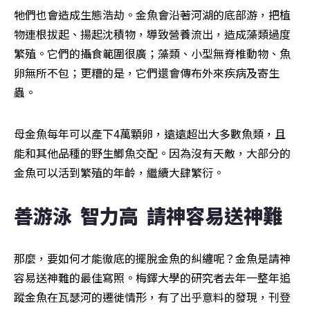
牠們也會造成生態浩劫。金魚會沿著河湖的底部游，把植
物連根拔起、揚起沈積物，導致營養流出，造成藻類過度
繁殖。它們的攝食範圍很廣；藻類、小型無脊椎動物、魚
卵無所不包；更糟的是，它們還會傳布外來疾病及寄生
蟲。
母金魚每年可以產下4萬顆卵，遠遠超出大多數魚類，且
能和其他品種的野生鯽魚交配。因為沒有天敵，大部分的
金魚可以活到繁殖的年齡，繼續大肆繁衍。
善游泳  智力高  請神容易送神難
那麼，要如何才能徹底的擺脫金魚的糾纏呢？金魚是請神
容易送神難的最佳寫照。梅鐸大學的研究者去年一整年追
蹤金魚在瓦瑟河的遷徙情形，有了出乎意料的發現，刊登