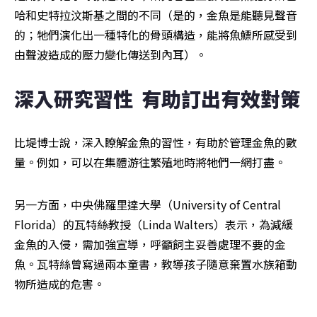
哈和史特拉汶斯基之間的不同（是的，金魚是能聽見聲音
的；牠們演化出一種特化的骨頭構造，能將魚鰾所感受到
由聲波造成的壓力變化傳送到內耳）。
深入研究習性  有助訂出有效對策
比堤博士說，深入瞭解金魚的習性，有助於管理金魚的數
量。例如，可以在集體游往繁殖地時將牠們一網打盡。
另一方面，中央佛羅里達大學（University of Central 
Florida）的瓦特絲教授（Linda Walters）表示，為減緩
金魚的入侵，需加強宣導，呼籲飼主妥善處理不要的金
魚。瓦特絲曾寫過兩本童書，教導孩子隨意棄置水族箱動
物所造成的危害。