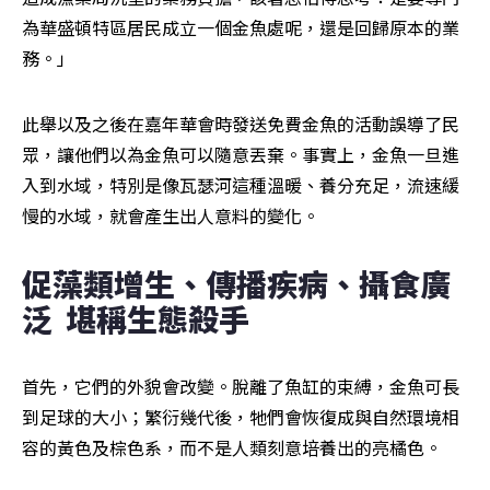
為華盛頓特區居民成立一個金魚處呢，還是回歸原本的業
務。」
此舉以及之後在嘉年華會時發送免費金魚的活動誤導了民
眾，讓他們以為金魚可以隨意丟棄。事實上，金魚一旦進
入到水域，特別是像瓦瑟河這種溫暖、養分充足，流速緩
慢的水域，就會產生出人意料的變化。
促藻類增生、傳播疾病、攝食廣
泛  堪稱生態殺手
首先，它們的外貌會改變。脫離了魚缸的束縛，金魚可長
到足球的大小；繁衍幾代後，牠們會恢復成與自然環境相
容的黃色及棕色系，而不是人類刻意培養出的亮橘色。