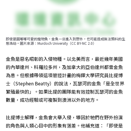
即使是圓嘟嘟可愛的寵物魚，金魚一旦進入到野外，也可能造成無法預料的生
態浩劫。圖片來源：Murdoch University（CC BY-NC 2.0）
金魚是惡名昭彰的入侵物種。以北美而言，最近幾年美國
的內華達州、科羅拉多州，及加拿大的亞伯達州都曾金魚
為患。但根據帶領這項管控計畫的梅鐸大學研究員比提博
士（Stephen Beatty）的說法，瓦瑟河的金魚「是全世界
繁殖最快的」。如果比提的團隊能有效控制瓦瑟河的金魚
數量，成功經驗或可複製到澳洲以外的地方。
比提博士解釋，金魚會大舉入侵，導因於牠們在野外扮演
的角色與人類心目中的形象有落差。他補充道：「即使是