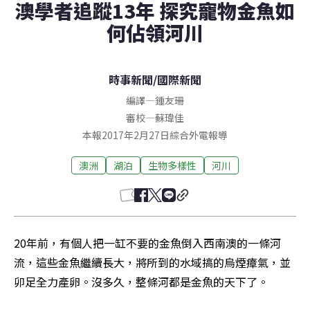
澳學者追蹤13年 探究寵物金魚如
何佔領河川
時事新聞
/
國際新聞
編譯
—
鍾友珊
審校
—
蘇瑋佳
本報2017年2月27日綜合外電報導
澳洲
湖泊
生物多樣性
河川
20年前，有個人把一缸不要的金魚倒入西南澳的一條河
流，這些金魚繼續長大，將所到的水域搞的烏煙瘴氣，並
卯足全力產卵。沒多久，整條河都是金魚的天下了。