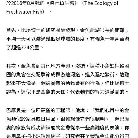
於2016年8月號的《淡水魚生態》（The Ecology of 
Freshwater Fish）。
首先，比堤博士的研究團隊發現，金魚能游很長的距離；
平均一天可以游過幾個足球場的長度，有條魚一年甚至游
了超過324公里。
其次，金魚會到其他地方產卵，沒錯，這種小魚缸裡轉圈
圈的魚會在交配季節成群游離河道，進入濕地繁衍。這聽
起來不太像是一個被圈養的動物會有的行為，但比堤博士
認為，這似乎是金魚的天性；代表牠們的智力還滿高的。
巴摩婁是一位匹茲堡的工程師，他說：「我們心目中的金
魚類似於家具或日用品，很難想像它們很聰明。」但巴摩
婁的家族曾成功訓練寵物金魚從事一些高難度的表演，像
是用鼻子把小球頂進網子；研究者甚至發現金魚能分辨巴