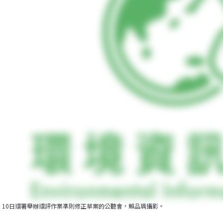
10日環署舉辦環評作業準則修正草案的公聽會，賴品瑀攝影。