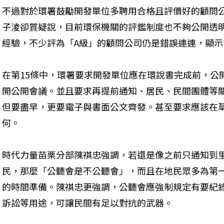
不過對於環署鼓勵開發單位多聘用合格且評價好的顧問
子淩卻質疑說，目前環保機關的評鑑制度也不夠公開透
經驗，不少評為「A級」的顧問公司仍是錯誤連連，顯
在第15條中，環署要求開發單位應在環說書完成前，公
開公開會議。並且要求再提前通知、居民、民間團體等
但要盡早，更要電子與書面公文齊發。甚至要求應該在
何。
時代力量苗栗分部陳祺忠強調，若還是像之前只通知到
民，那麼「公聽會是不公聽會」，而且在地民眾多為第
的時間準備。陳祺忠更強調，公聽會應強制規定有要紀
訴訟等用途，可讓民間有足以對抗的武器。