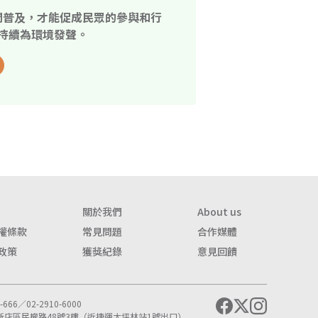
開普及，才能促成民眾的參與和行
持續為環境發聲。
關於我們
About us
權條款
常見問題
合作媒體
政策
獲獎紀錄
意見回饋
666／02-2910-6000
市新店區民權路48號3樓（近捷運大坪林站1號出口）