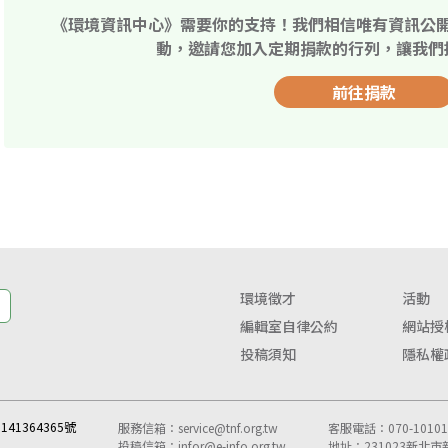
《環境資訊中心》需要你的支持！我們相信唯有資訊公
動，邀請您加入定期捐款的行列，讓我們
前往捐款
環境徵才
活動
編輯室自律公約
網站授
投稿須知
隱私權
41364365號
服務信箱：
service@tnf.org.tw
客服電話：070-10101-
投稿信箱：
infor@e-info.org.tw
地址：231023新北