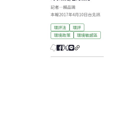
記者
—
賴品瑀
本報2017年4月10日台北訊
環評法
環評
環境政策
環境敏感區