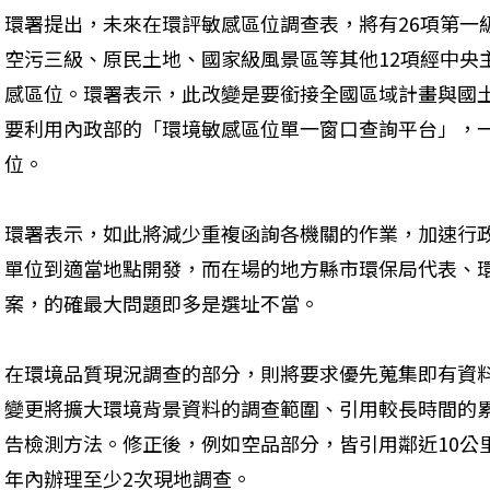
環署提出，未來在環評敏感區位調查表，將有26項第一
空污三級、原民土地、國家級風景區等其他12項經中央
感區位。環署表示，此改變是要銜接全國區域計畫與國
要利用內政部的「環境敏感區位單一窗口查詢平台」，一
位。
環署表示，如此將減少重複函詢各機關的作業，加速行
單位到適當地點開發，而在場的地方縣市環保局代表、
案，的確最大問題即多是選址不當。
在環境品質現況調查的部分，則將要求優先蒐集即有資
變更將擴大環境背景資料的調查範圍、引用較長時間的
告檢測方法。修正後，例如空品部分，皆引用鄰近10公
年內辦理至少2次現地調查。