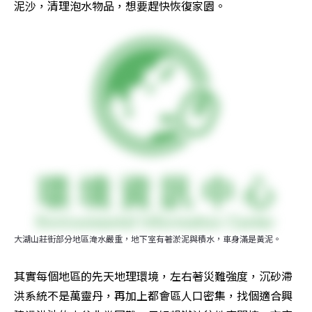
泥沙，清理泡水物品，想要趕快恢復家園。
大湖山莊街部分地區淹水嚴重，地下室有著淤泥與積水，車身滿是黃泥。
其實每個地區的先天地理環境，左右著災難強度，沉砂滯
洪系統不是萬靈丹，再加上都會區人口密集，找個適合興