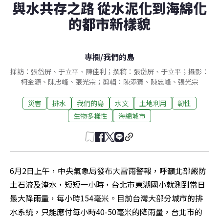
與水共存之路 從水泥化到海綿化
的都市新樣貌
專欄
/
我們的島
採訪：張岱屏、于立平、陳佳利；撰稿：張岱屏、于立平；攝影：
柯金源、陳忠峰、張光宗；剪輯：陳添寶、陳忠峰、張光宗
災害
排水
我們的島
水文
土地利用
韌性
生物多樣性
海綿城市
6月2日上午，中央氣象局發布大雷雨警報，呼籲北部嚴防
土石流及淹水，短短一小時，台北市東湖國小就測到當日
最大降雨量，每小時154毫米。目前台灣大部分城市的排
水系統，只能應付每小時40-50毫米的降雨量，台北市的