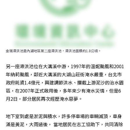
金瑞滯洪池是內湖地區第二座滯洪池，滯洪池面積約1.8公頃。
另一座滯洪池位在大溝溪中游，1997年的溫妮颱風和2001
年納莉颱風，鄰近大溝溪的大湖山莊街淹水嚴重，台北市
政府耗資1.4億元，興建調節洪水、攔截上游泥沙的治水園
區，在2007年正式啟用後，多年來少有淹水災情，但是6
月2日，部分居民再次經歷淹水惡夢。
地下室到處是淤泥與積水，許多停車場的車輛滅頂，車身
滿是黃泥，大雨過後， 當地居民在志工協助下，共同清除