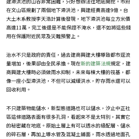
建滯洪池的山谷非常困難，只好想辦法往地底開挖。市府
在文山區規劃了兩個地下滯洪池，興建經費高達9億。台
大土木系教授李天浩計算後發現，地下滯洪池每立方米價
高達11萬，完工後還是不能保證不淹水，還不如將這些錢
用在保護附近民眾及災難預警上。
治水不只是政府的責任，過去建商興建大樓導致都市逕流
量增加，後果卻由全民承擔。現在
新的建築法規
規定，建
商興建大樓時必須做雨水抑制，未來每棟大樓的筏基，都
像一座小型滯洪池，不但可以減緩洪水，貯存雨水還可以
回收利用。
不只建築物能儲水，新型態道路也可以儲水，汐止中正社
區這條道路表面有很多孔洞，看起來不是太特別，其實它
的秘密藏在地底。原始土層上有可以透水的級配層、儲水
的碎石層，再加上導水管及混凝土鋪面，雨水透過地面孔