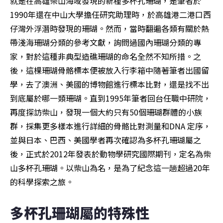
就是在高雄柴山海域發現的新種多杯孔珊瑚，是筆者於
1990年還在中山大學擔任研究助理時，於高雄港二港口西
仔灣外浮潛時發現的珊瑚。然而，當時翻遍各類有關於熱
帶淺海珊瑚分類的參考文獻，詢問過國內珊瑚分類的專
家，對於這種非典型造礁珊瑚的命名全然不知所措。之
後，這棵珊瑚骨骼標本便被放入行李箱中隨著筆者出國留
學，去了澳洲、美國的博物館進行標本比對，還是找不出
到底屬於哪一類珊瑚。直到1995年筆者回台任職中研院，
再度探訪柴山，發現一個大約只有50個珊瑚群體的小族
群，採集更多樣本進行詳細的骨骼比對測量和DNA 定序，
並與日本、巴西、美國學者再次確認為多杯孔珊瑚屬之
後，正式於2012年發表於動物學研究國際期刊，定名為柴
山多杯孔珊瑚。以柴山為名，是為了紀念這一趟超過20年
的科學探索之旅。
多杯孔珊瑚屬的特殊性