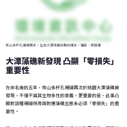
柴山多杯孔珊瑚標本。左為大潭藻礁採集的樣本。攝影：廖靜蕙
大潭藻礁新發現 凸顯「零損失」
重要性
在命名後的五年，柴山多杯孔珊瑚再次於桃園大潭藻礁被
發現，不僅不減其生物多性的意義，更重要的是，此事凸
顯對該種珊瑚保育與對應藻礁生態系必須「零損失」的重
要性。