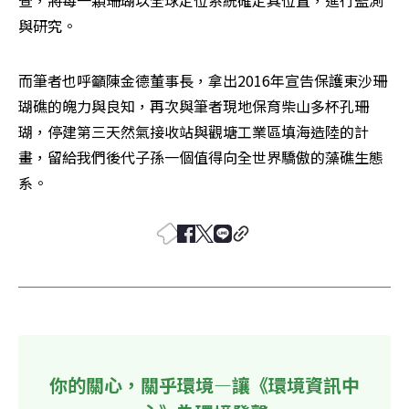
查，將每一顆珊瑚以全球定位系統確定其位置，進行監測
與研究。
而筆者也呼籲陳金德董事長，拿出2016年宣告保護東沙珊
瑚礁的魄力與良知，再次與筆者現地保育柴山多杯孔珊
瑚，停建第三天然氣接收站與觀塘工業區填海造陸的計
畫，留給我們後代子孫一個值得向全世界驕傲的藻礁生態
系。
你的關心，關乎環境—讓《環境資訊中