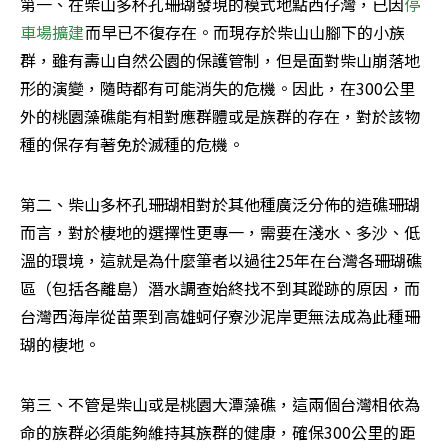
第一、在柴山多杯孔珊瑚發現的模式地點西仔灣，已因
停
車場擴建
而早已不復存在。而現存於柴山山腳下的小族
群，雖有壽山自然公園的保護管制，但是面對柴山崩落地
形的演變，隨時都有可能消失的危機。因此，在300公里
外的桃園藻礁能有相對應群體或是族群的存在，對於該物
種的保存有著免於滅種的危機。
第二、柴山多杯孔珊瑚相對於其他種廣泛分佈的造礁珊瑚
而言，對於棲地的選擇性更專一，需要在淺水、多沙、低
溫的環境，這就是為什麼筆者以過往25年在台灣各珊瑚礁
區（包括各離島）潛水調查始終找不到其蹤跡的原因，而
台灣西海岸從苗栗到高雄蚵仔寮沙泥岸更無法成為此種珊
瑚的棲地。
第三、不管是柴山或是桃園大潭藻礁，這兩個台灣相依為
命的族群必須能夠維持其族群的健康，確保300公里的距