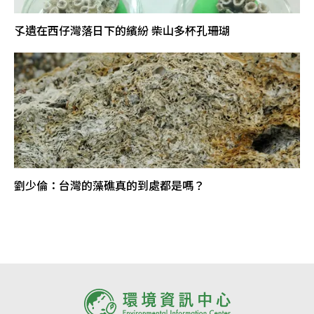
孓遺在西仔灣落日下的繽紛 柴山多杯孔珊瑚
劉少倫：台灣的藻礁真的到處都是嗎？