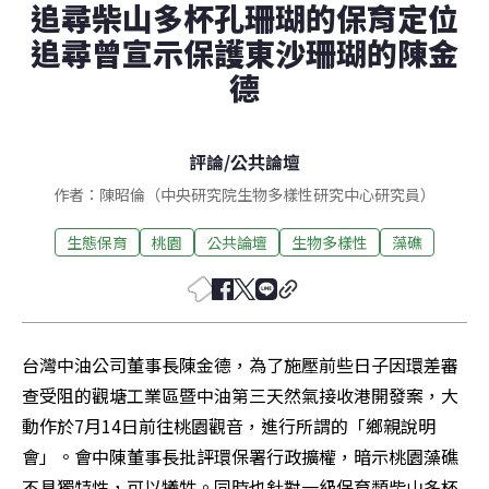
追尋柴山多杯孔珊瑚的保育定位
追尋曾宣示保護東沙珊瑚的陳金
德
評論
/
公共論壇
作者：陳昭倫（中央研究院生物多樣性研究中心研究員）
生態保育
桃園
公共論壇
生物多樣性
藻礁
台灣中油公司董事長陳金德，為了施壓前些日子因環差審
查受阻的觀塘工業區暨中油第三天然氣接收港開發案，大
動作於7月14日前往桃園觀音，進行所謂的「鄉親說明
會」。會中陳董事長批評環保署行政擴權，暗示桃園藻礁
不具獨特性，可以犧牲。同時也針對一級保育類柴山多杯