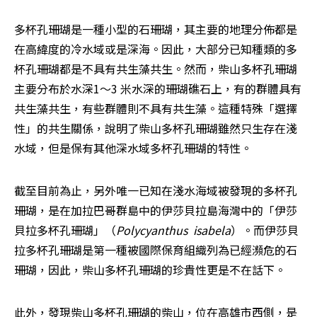
多杯孔珊瑚是一種小型的石珊瑚，其主要的地理分佈都是
在高緯度的冷水域或是深海。因此，大部分已知種類的多
杯孔珊瑚都是不具有共生藻共生。然而，柴山多杯孔珊瑚
主要分布於水深1～3 米水深的珊瑚礁石上，有的群體具有
共生藻共生，有些群體則不具有共生藻。這種特殊「選擇
性」的共生關係，說明了柴山多杯孔珊瑚雖然只生存在淺
水域，但是保有其他深水域多杯孔珊瑚的特性。
截至目前為止，另外唯一已知在淺水海域被發現的多杯孔
珊瑚，是在加拉巴哥群島中的伊莎貝拉島海灣中的「伊莎
貝拉多杯孔珊瑚」（
Polycyanthus  isabela
）。而伊莎貝
拉多杯孔珊瑚是第一種被國際保育組織列為已經瀕危的石
珊瑚，因此，柴山多杯孔珊瑚的珍貴性更是不在話下。
此外，發現柴山多杯孔珊瑚的柴山，位在高雄市西側，是