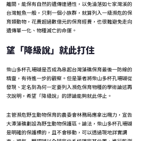
離間，能保有自然的遺傳連通性，以免淪落如七家灣溪的
台灣鮭魚一般，只剩一個小族群，就算列入一級瀕危的保
育類動物，花費超過數億元的保育經費，也很難避免走向
遺傳單一化、物種滅亡的命運。
望「降級說」就此打住
柴山多杯孔珊瑚是否成為串起台灣藻礁保育最後一防線的
精靈，有待進一步的觀察。但是筆者將柴山多杯孔珊瑚從
發現、定名到為何一定要列入瀕危保育物種的學術論述再
次說明，希望「降級說」的謬論能夠就此停止。
主管瀕危野生動物保育的農委會林務局應拿出魄力，宣告
大潭藻礁劃設為野生動物保護區。論法，柴山多杯孔珊瑚
是明確的保護標的，且不會移動，可以透過現地詳實調