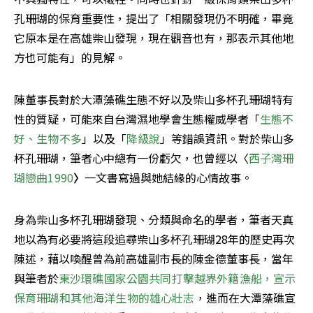
孔珊瑚的保育重要性，提出了「相關發現仍不明確，畢竟
它原本是在高雄柴山發現，現在觀音也有，那表示其他地
方也可能有」的見解。
陳董事長對於大潭藻礁生態不好以及柴山多杯孔珊瑚特有
性的質疑，可能來自台灣濕地學會生態權威學者「
生態不
好、生物不多
」以及「
降級說
」等錯誤資訊。對於柴山多
杯孔珊瑚，筆者心中總有一份虧欠，也曾經以〈
西子灣珊
瑚戀曲1990
〉
一文書寫過與她結緣的心情故事。
身為柴山多杯孔珊瑚發現、分類與命名的學者，筆者天真
地以為有必要將這段追尋柴山多杯孔珊瑚28年的歷史再次
陳述，藉以喚醒曾為前高雄副市長的陳金德董事長，當年
與筆者於
東沙環礁國家公園共同打擊越界外籍漁船，宣示
保育珊瑚和其他海洋生物的雄心壯志
，進而在大潭藻礁宣