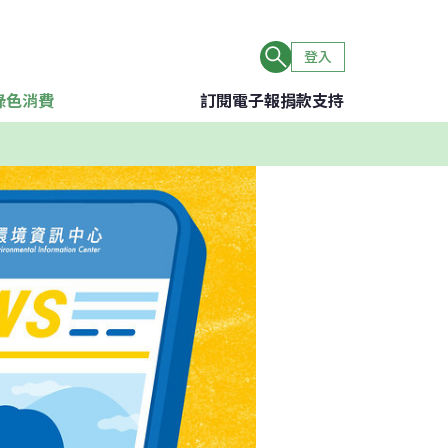
登入
綠色消費
訂閱電子報
捐款支持