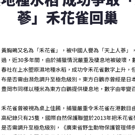
蔘」禾花雀回巢
黃胸鵐又名為「禾花雀」，被中國人譽為「天上人蔘」，
過，近30多年間，由於捕獵情況嚴重及棲息地被破壞，
春社在上水塱原濕地種水稻，成功令禾花雀數字上升，但
布是否需由瀕危調升至極危級別。東方白鸛亦曾經是日本
豊岡市同樣以種米為東方白鸛提供棲息地，數字由零變
禾花雀曾被視為桌上佳餚，捕獵嚴重令禾花雀在港數目由19
高紀錄只有25隻，國際自然保護聯盟於2013年把禾花
是否需調升至極危級別，《廣東省野生動物保護管理條