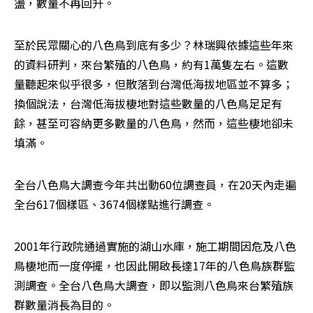
盪，數量不再回升。
至於民眾關心的八色鳥到底有多少？林瑞興依據這些年來
的資料研判，來台繁殖的八色鳥，約有1萬隻左右。這數
量聽起來似乎很多，但散落到台灣低海拔地區並不算多；
換個說法，台灣低海拔棲地對這些數量的八色鳥足足有
餘，甚至可容納更多數量的八色鳥，然而，這些棲地卻未
填滿。
全台八色鳥大調查今年共出動60位調查員，在20天內走遍
全台617個樣區、3674個樣點進行調查。
2001年行政院通過實施的湖山水庫，施工期間因危及八色
鳥棲地而一度停擺，也因此開啟長達17年的八色鳥族群監
測調查。全台八色鳥大調查，即以監測八色鳥來台繁殖族
群數量消長為目的。