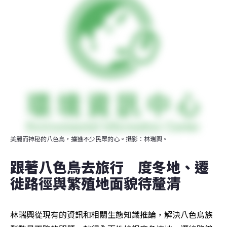
美麗而神秘的八色鳥，擄獲不少民眾的心。攝影：林瑞興。
跟著八色鳥去旅行　度冬地、遷
徙路徑與繁殖地面貌待釐清
林瑞興從現有的資訊和相關生態知識推論，解決八色鳥族