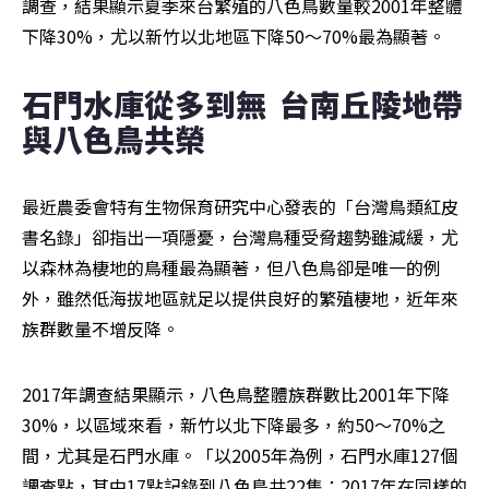
調查，結果顯示夏季來台繁殖的八色鳥數量較2001年整體
下降30%，尤以新竹以北地區下降50～70%最為顯著。
石門水庫從多到無  台南丘陵地帶
與八色鳥共榮
最近農委會特有生物保育研究中心發表的「台灣鳥類紅皮
書名錄」卻指出一項隱憂，台灣鳥種受脅趨勢雖減緩，尤
以森林為棲地的鳥種最為顯著，但八色鳥卻是唯一的例
外，雖然低海拔地區就足以提供良好的繁殖棲地，近年來
族群數量不增反降。
2017年調查結果顯示，八色鳥整體族群數比2001年下降
30%，以區域來看，新竹以北下降最多，約50～70%之
間，尤其是石門水庫。「以2005年為例，石門水庫127個
調查點，其中17點記錄到八色鳥共22隻；2017年在同樣的