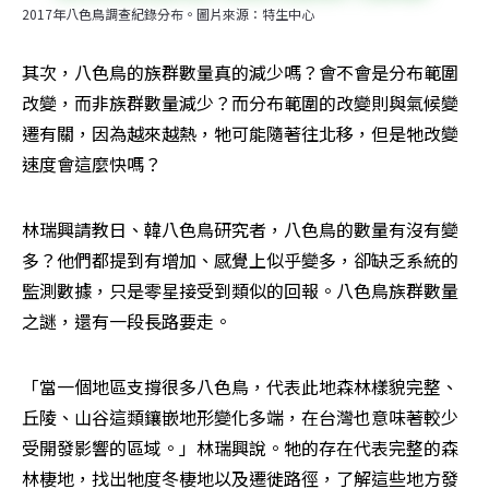
2017年八色鳥調查紀錄分布。圖片來源：特生中心
其次，八色鳥的族群數量真的減少嗎？會不會是分布範圍
改變，而非族群數量減少？而分布範圍的改變則與氣候變
遷有關，因為越來越熱，牠可能隨著往北移，但是牠改變
速度會這麼快嗎？
林瑞興請教日、韓八色鳥研究者，八色鳥的數量有沒有變
多？他們都提到有增加、感覺上似乎變多，卻缺乏系統的
監測數據，只是零星接受到類似的回報。八色鳥族群數量
之謎，還有一段長路要走。
「當一個地區支撐很多八色鳥，代表此地森林樣貌完整、
丘陵、山谷這類鑲嵌地形變化多端，在台灣也意味著較少
受開發影響的區域。」林瑞興說。牠的存在代表完整的森
林棲地，找出牠度冬棲地以及遷徙路徑，了解這些地方發