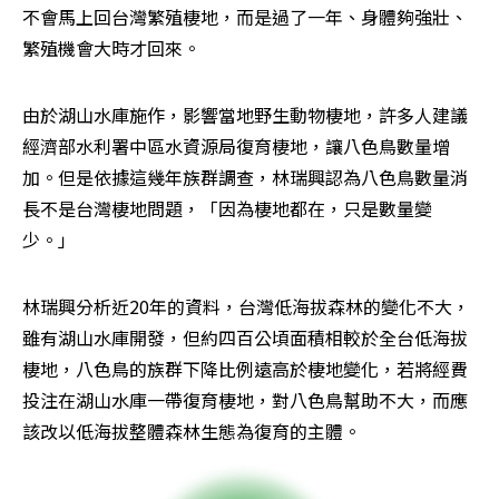
不會馬上回台灣繁殖棲地，而是過了一年、身體夠強壯、
繁殖機會大時才回來。
由於湖山水庫施作，影響當地野生動物棲地，許多人建議
經濟部水利署中區水資源局復育棲地，讓八色鳥數量增
加。但是依據這幾年族群調查，林瑞興認為八色鳥數量消
長不是台灣棲地問題，「因為棲地都在，只是數量變
少。」
林瑞興分析近20年的資料，台灣低海拔森林的變化不大，
雖有湖山水庫開發，但約四百公頃面積相較於全台低海拔
棲地，八色鳥的族群下降比例遠高於棲地變化，若將經費
投注在湖山水庫一帶復育棲地，對八色鳥幫助不大，而應
該改以低海拔整體森林生態為復育的主體。