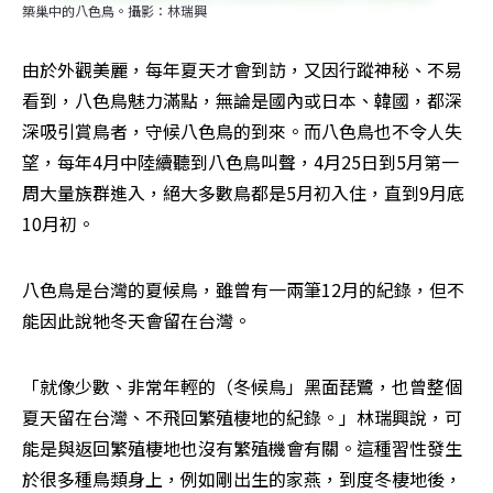
築巢中的八色鳥。攝影：林瑞興
由於外觀美麗，每年夏天才會到訪，又因行蹤神秘、不易
看到，八色鳥魅力滿點，無論是國內或日本、韓國，都深
深吸引賞鳥者，守候八色鳥的到來。而八色鳥也不令人失
望，每年4月中陸續聽到八色鳥叫聲，4月25日到5月第一
周大量族群進入，絕大多數鳥都是5月初入住，直到9月底
10月初。
八色鳥是台灣的夏候鳥，雖曾有一兩筆12月的紀錄，但不
能因此說牠冬天會留在台灣。
「就像少數、非常年輕的（冬候鳥」黑面琵鷺，也曾整個
夏天留在台灣、不飛回繁殖棲地的紀錄。」林瑞興說，可
能是與返回繁殖棲地也沒有繁殖機會有關。這種習性發生
於很多種鳥類身上，例如剛出生的家燕，到度冬棲地後，