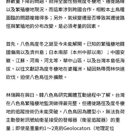
群數量下降的問題，就得全面性檢視度冬棲地、遷徙路線
以及繁殖棲地現況，而這牽涉到跨國合作，相較本土鳥種
面臨的問題複雜得多；另外，氣候變遷是否導致其遷徙路
徑與繁殖地的分布改變，是必須考量的因素。
首先，八色鳥度冬之謎至今未能解開。已知的繁殖棲地韓
國偏南以及濟州島；日本南部（本州中部以南）；中國安
徽、江蘇、河南、河北等，華中山區，以及台灣本島低海
拔。以往文獻認為度冬棲地在婆羅洲，疑因熱帶雨林快速
砍伐，迫使八色鳥往外擴散。
林瑞興在與日、韓八色鳥研究團體互動過程中了解，台灣
在八色鳥繁殖棲地監測做得最完整，但遷徙路徑及度冬棲
地的追蹤技術仍未能突破。八色鳥因為體型小，無法負荷
主動發射訊號給衛星接受的發報器（衛星追蹤器）的重
量；即使是重量約1～2克的Geolocators（地理定位