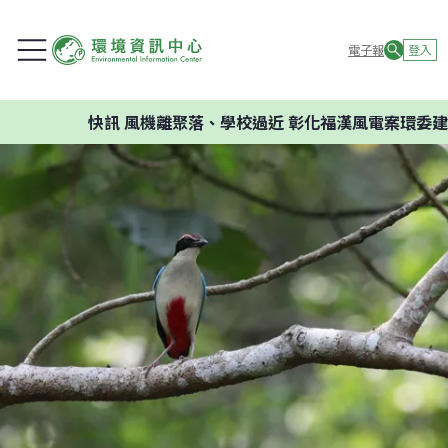
電子報
登入
快訊
風機離聚落、學校過近 彰化福漢風電案環委建議不應開