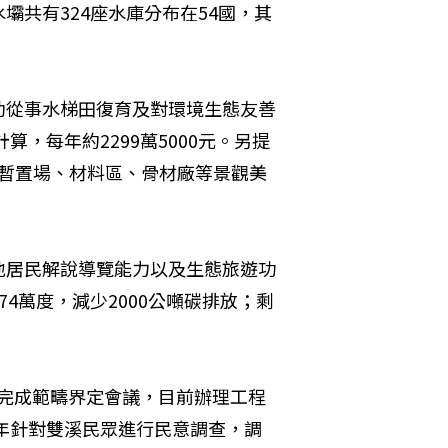
共有324座水庫分布在54國，其
助從事水梯田復育及對環境生態友善
算，每年約2299萬5000元。另提
方暫置場、材料區、骨材廠等景觀美
地居民解說導覽能力以及生態旅遊功
4萬度，減少2000公噸碳排放；剩
3年完成範疇界定會議，目前辦理工程
5年針對雙溪民眾進行民意調查，調