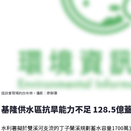
座談會現場的白布條。攝影：廖靜蕙
基隆供水區抗旱能力不足 128.5億
水利署擬於雙溪河支流的丁子蘭溪規劃蓄水容量1700