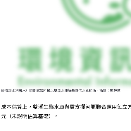
經濟部水利署水利規劃試驗所擬以雙溪水庫解基隆供水區的渴。攝影：廖靜蕙
成本估算上，雙溪生態水庫與貢寮攔河堰聯合運用每立方公尺
元（未說明估算基礎）。