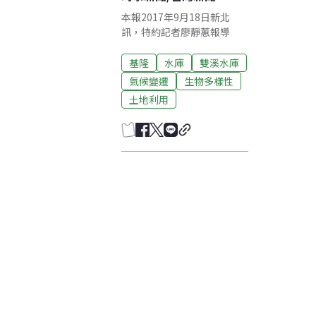
本報2017年9月18日新北
訊，特約記者廖靜蕙報導
基隆
水庫
雙溪水庫
氣候變遷
生物多樣性
土地利用