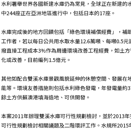
水利署舉世界各國新建水庫仍為常見，全球正在新建的水壩
中244座正在亞洲地區進行中，包括日本的17座。
水庫完成後的地方回饋包括「綠色環境補償經費」，補
工作者，若以每日公共用水取水量12.6萬噸、每噸0.5元計
撥直接工程成本3%作為周邊環境改善工程經費，如土
化或改善，目前編列1.5億元。
其他如配合雙溪水庫景觀風貌延伸的休憩空間、發展在
能等。環境友善措施則包括水利綠色發電，年發電量約37
餘土方供蘇澳港填海造地、可供開發。
本案2011年辦理雙溪水庫可行性規劃檢討，並於201
可行性規劃檢討相關議題及二階環評工作。水規所201