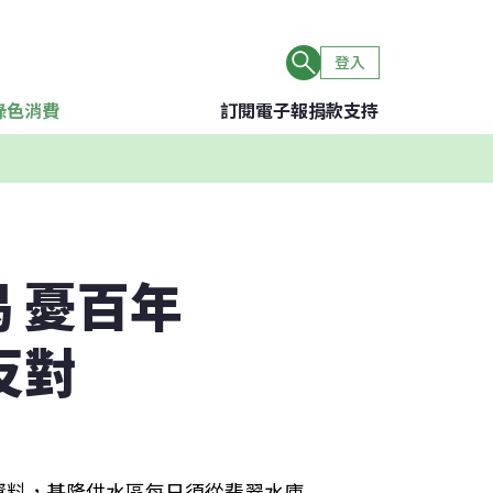
登入
綠色消費
訂閱電子報
捐款支持
 憂百年
反對
資料，基隆供水區每日須從翡翠水庫