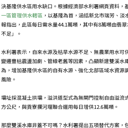
決基隆供水區用水缺口。根據經濟部水利署網頁資料，
一區管理供水轄區
，以基隆為首，涵括新北市瑞芳、淡水
報指出，此區每日需水量44.1萬噸，其中有8萬噸由翡
不足」。
水利署表示，自來水源及枯旱水源不足、無農業用水可
變遷豐枯震盪加劇、管線老舊等因素，凸顯新建雙溪水
為，增加基隆供水區的自有水源、強化北部區域水資源
風險。
壩址採混凝土拱壩，溢洪道型式為無閘門控制自由溢流式
方公尺，與貢寮攔河堰聯合運用每日增供12.6萬噸。
那麼雙溪水庫非蓋不可嗎？水利署提出五項替代方案，