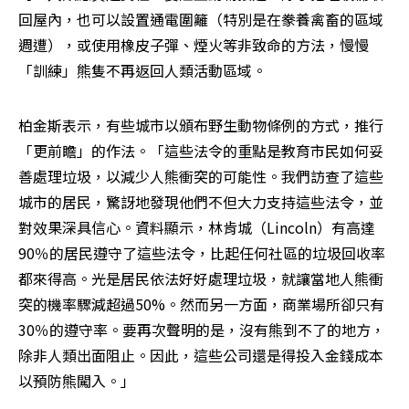
回屋內，也可以設置通電圍籬（特別是在豢養禽畜的區域
週遭），或使用橡皮子彈、煙火等非致命的方法，慢慢
「訓練」熊隻不再返回人類活動區域。 
柏金斯表示，有些城市以頒布野生動物條例的方式，推行
「更前瞻」的作法。「這些法令的重點是教育市民如何妥
善處理垃圾，以減少人熊衝突的可能性。我們訪查了這些
城市的居民，驚訝地發現他們不但大力支持這些法令，並
對效果深具信心。資料顯示，林肯城（Lincoln）有高達
90％的居民遵守了這些法令，比起任何社區的垃圾回收率
都來得高。光是居民依法好好處理垃圾，就讓當地人熊衝
突的機率驟減超過50%。然而另一方面，商業場所卻只有
30％的遵守率。要再次聲明的是，沒有熊到不了的地方，
除非人類出面阻止。因此，這些公司還是得投入金錢成本
以預防熊闖入。」