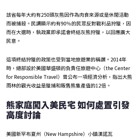
該省每年大約有250頭灰熊因作為肉食來源或是休閒活動
而被捕殺。民調顯示約有90％的民眾反對戰利品狩獵，因
而在大選時，執政黨即承諾會終結灰熊狩獵，以回應廣大
民意。
這項終結狩獵的政策也受到當地旅遊業的稱讚。2014年
時，總部設於美國華盛頓的負責任旅遊中心（the Center 
for Responsible Travel）曾公布一項經濟分析，指出大熊
雨林的觀光收益是獵捕和販售熊隻產值的12倍。
熊家庭闖入美民宅 如何處置引發
高度討論
美國新罕布夏州（New Hampshire）小鎮漢諾瓦