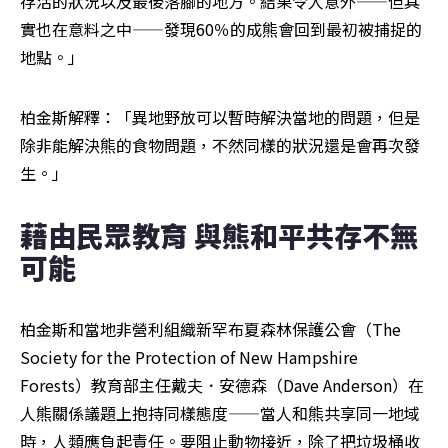
存活的狀況以及最後落腳的地方。結果令人意外——但其
實也在意料之中——發現60％的成熊會回到最初被捕捉的
地點。」
柏金斯解釋：「異地野放可以暫時解決當地的問題，但是
除非能解決熊的食物問題，不然同樣的狀況還是會再次發
生。」
藉由民眾教育 與熊和平共存不無
可能
柏金斯和當地非營利組織新罕布夏森林保護公會（The 
Society for the Protection of New Hampshire 
Forests）教育部主任戴夫．安德森（Dave Anderson）在
人熊關係議題上抱持同樣態度——當人和熊共享同一地域
時，人類應負起責任。要阻止動物接近，除了把垃圾桶收