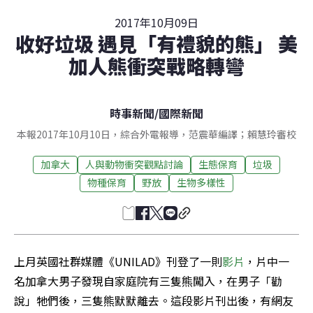
2017年10月09日
收好垃圾 遇見「有禮貌的熊」 美
加人熊衝突戰略轉彎
時事新聞
/
國際新聞
本報2017年10月10日，綜合外電報導，范震華編譯；賴慧玲審校
加拿大
人與動物衝突觀點討論
生態保育
垃圾
物種保育
野放
生物多樣性
上月英國社群媒體《UNILAD》刊登了一則
影片
，片中一
名加拿大男子發現自家庭院有三隻熊闖入，在男子「勸
說」牠們後，三隻熊默默離去。這段影片刊出後，有網友