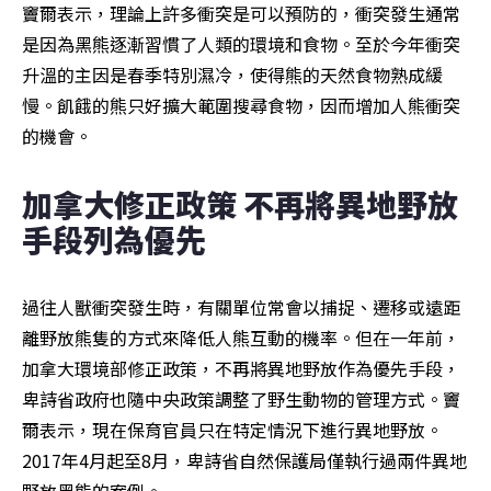
竇爾表示，理論上許多衝突是可以預防的，衝突發生通常
是因為黑熊逐漸習慣了人類的環境和食物。至於今年衝突
升溫的主因是春季特別濕冷，使得熊的天然食物熟成緩
慢。飢餓的熊只好擴大範圍搜尋食物，因而增加人熊衝突
的機會。
加拿大修正政策 不再將異地野放
手段列為優先
過往人獸衝突發生時，有關單位常會以捕捉、遷移或遠距
離野放熊隻的方式來降低人熊互動的機率。但在一年前，
加拿大環境部修正政策，不再將異地野放作為優先手段，
卑詩省政府也隨中央政策調整了野生動物的管理方式。竇
爾表示，現在保育官員只在特定情況下進行異地野放。
2017年4月起至8月，卑詩省自然保護局僅執行過兩件異地
野放黑熊的案例。