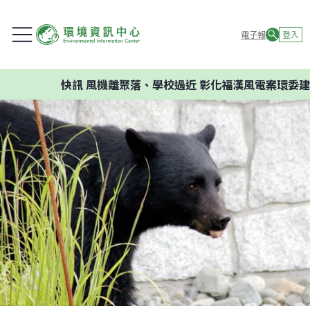
電子報
登入
快訊
風機離聚落、學校過近 彰化福漢風電案環委建議不應開