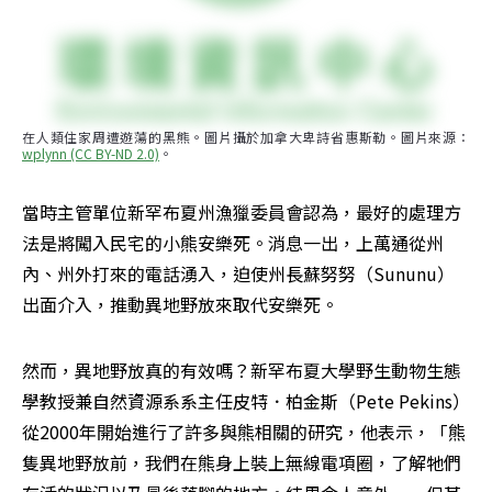
在人類住家周遭遊蕩的黑熊。圖片攝於加拿大卑詩省惠斯勒。圖片來源：
wplynn (CC BY-ND 2.0)
。
當時主管單位新罕布夏州漁獵委員會認為，最好的處理方
法是將闖入民宅的小熊安樂死。消息一出，上萬通從州
內、州外打來的電話湧入，迫使州長蘇努努（Sununu）
出面介入，推動異地野放來取代安樂死。
然而，異地野放真的有效嗎？新罕布夏大學野生動物生態
學教授兼自然資源系系主任皮特．柏金斯（Pete Pekins）
從2000年開始進行了許多與熊相關的研究，他表示，「熊
隻異地野放前，我們在熊身上裝上無線電項圈，了解牠們