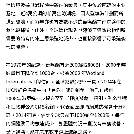
區環境及遷飛過程時中轉站的破壞。其中位於南韓的重要
濕地，近4萬公頃的新萬金防潮堤，因大型填海計劃而所
遭到破壞，而每年亦也有為數不少的琵嘴鷸在南遷途中的
濕地被捕獵。此外，全球暖化現象也縮減了導致它牠們所
需要的特有的凍土層繁殖地減少，也直接影響了可繁殖後
代的機會。
在1970年的紀錄，琵嘴鷸有近2000到2800對，2000年時
數量目下降至到1000對，根據2002 年Wetland 
International 的估計，全球總數少於3千隻，2004年在
IUCN紅色名錄中由「易危」調升到至「瀕危」級別；
2008年時更進一步提升至到「極度瀕危」級別，列名於遷
移性物種公約CMS名錄I，代表面臨即將絕滅的機會十分地
高。2014年時，估計全球只剩下1000到至1200隻。每年
的個體數目均急速減少。如整體情況一直沒有未獲改善，
琵嘴鷸將可能在未來數年踏上滅絕之路。