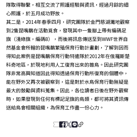
隊取得聯繫，相互交流了照護經驗與資訊，經過月餘的細
心照護，於五月成功野放。

其二是，2014年春季四月，研究團隊於金門慈湖灘地觀察
到2隻琵嘴鷸在活動覓食，發現其中一隻腳上帶有編碼足
旗（淺綠旗，編碼8），而後將訊息傳送至到WWF世界自
然基金會所轄的琵嘴鷸繁殖保育行動計畫劃，了解到因而
得知此案例是琵嘴鷸保育行動特遣隊於2012年在俄羅斯楚
科奇地區，於現地利用人工復育出來的雛鳥。因此研究團
隊非常高興知道因此得知透過保育行動所復育的個體中，
能在野外又再次被觀察到，這是對於水鳥保育行動無疑是
最大的鼓勵與資料蒐集。因此，各位讀者日後在野外觀察
時，如果發現到任何有標記足旗的鳥類，都可將其資訊傳
送給鳥會相關組織，為保育工作盡一份心力。