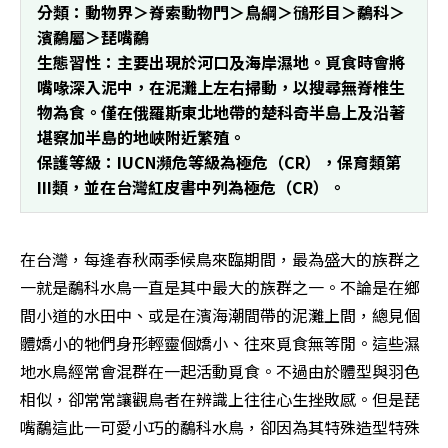
分類：動物界＞脊索動物門＞鳥綱＞鴴形目＞鷸科＞
濱鷸屬＞琵嘴鷸
生態習性：主要出現於河口及海岸濕地。覓食時會將
嘴喙深入泥中，在泥灘上左右掃動，以搜尋無脊椎生
物為食。僅在俄羅斯東北地帶的楚科奇半島上及沿著
堪察加半島的地峽附近繁殖。
保護等級：IUCN瀕危等級為極危（CR），保育類第
III類，並在台灣紅皮書中列為極危（CR）。 
在台灣，每逢春秋兩季候鳥來臨期間，最為盛大的族群之
一就是鷸科水鳥一直是其中最大的族群之一。不論是在鄉
間小道的水田中、或是在濱海潮間帶的泥灘上間，總見個
體嬌小的牠們身形輕靈個嬌小、往來覓食無等閒。這些濕
地水鳥經常會混群在一起活動覓食。不過由於體型與羽色
相似，卻常常讓觀鳥者在辨識上往往心生挫敗感。但是琵
嘴鷸這此一可愛小巧的鷸科水鳥，卻因為其特殊造型特殊