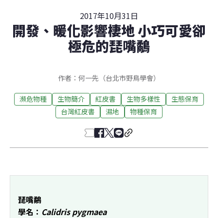
2017年10月31日
開發、暖化影響棲地 小巧可愛卻
極危的琵嘴鷸
作者：何一先（台北市野鳥學會）
瀕危物種
生物簡介
紅皮書
生物多樣性
生態保育
台灣紅皮書
濕地
物種保育
琵嘴鷸
學名：
Calidris pygmaea