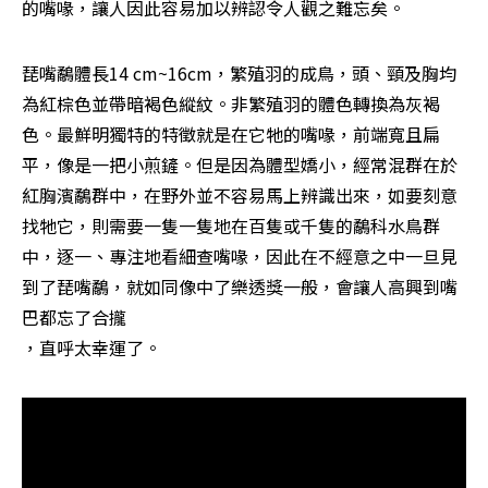
的嘴喙，讓人因此容易加以辨認令人觀之難忘矣。
琵嘴鷸體長14 cm~16cm，繁殖羽的成鳥，頭、頸及胸均
為紅棕色並帶暗褐色縱紋。非繁殖羽的體色轉換為灰褐
色。最鮮明獨特的特徵就是在它牠的嘴喙，前端寬且扁
平，像是一把小煎鏟。但是因為體型嬌小，經常混群在於
紅胸濱鷸群中，在野外並不容易馬上辨識出來，如要刻意
找牠它，則需要一隻一隻地在百隻或千隻的鷸科水鳥群
中，逐一、專注地看細查嘴喙，因此在不經意之中一旦見
到了琵嘴鷸，就如同像中了樂透獎一般，會讓人高興到嘴
巴都忘了合攏

，直呼太幸運了。