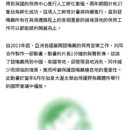
帶到英國的保育中心進行人工孵化繁殖。兩年期間計有27
隻幼鳥孵化成功。這項人工孵育計畫將持續進行，直到琵
嘴鷸所有在其南遷路程上的各個重要的過境濕地的保育工
作可以都能順利開展為止。
自2013年起，亞洲各國展開琵嘴鷸的保育宣導工作，共同
合作製作一部動畫，動畫約片長1分鐘的無聲影像，述說
了琵嘴鷸飛到中國、泰國等地，卻發現濕地消失、同伴減
少而煩惱的情景，進而呼籲保護琵嘴鷸棲息地的重要性。
此動畫於當年6月在加拿大渥太華由保護野鳥團體所舉行
的國際會議中播放。