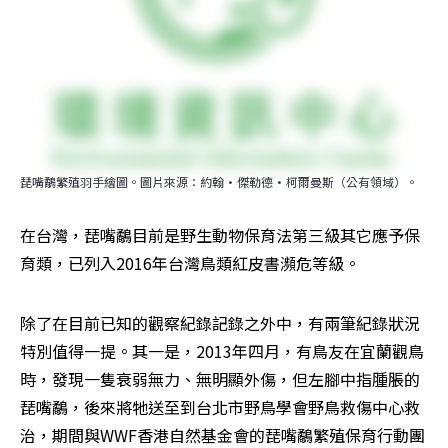
琵嘴鷸繁殖羽手繪圖。圖片來源：約翰·傑勒德·柯爾曼斯（公有領域）。
在台灣，琵嘴鷸目前是野生動物保育法第三級其它應予保
育類，已列入2016年台灣鳥類紅皮書瀕危等級。
除了在目前已知的觀察紀錄記錄之外中，有兩筆紀錄狀況
特別值得一提。其一是，2013年四月，有鳥友在宜蘭觀鳥
時，發現一隻衰弱無力、無明顯外傷，但左腳中指腫脹的
琵嘴鷸，後來將牠送至到台北市野鳥學會野鳥救傷中心救
治，期間與WWF香港自然基金會的琵嘴鷸繁殖保育行動團