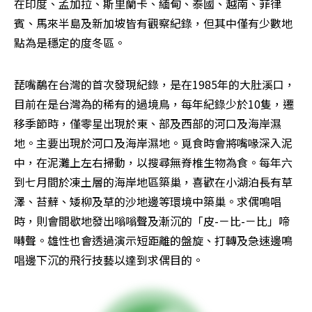
在印度、孟加拉、斯里蘭卡、緬甸、泰國、越南、菲律
賓、馬來半島及新加坡皆有觀察紀錄，但其中僅有少數地
點為是穩定的度冬區。
琵嘴鷸在台灣的首次發現紀錄，是在1985年的大肚溪口，
目前在是台灣為的稀有的過境鳥，每年紀錄少於10隻，遷
移季節時，僅零星出現於東、部及西部的河口及海岸濕
地。主要出現於河口及海岸濕地。覓食時會將嘴喙深入泥
中，在泥灘上左右掃動，以搜尋無脊椎生物為食。每年六
到七月間於凍土層的海岸地區築巢，喜歡在小湖泊長有草
澤、苔蘚、矮柳及草的沙地邊等環境中築巢。求偶鳴唱
時，則會間歇地發出嗡嗡聲及漸沉的「皮-－比-－比」啼
囀聲。雄性也會透過演示短距離的盤旋、打轉及急速邊鳴
唱邊下沉的飛行技藝以達到求偶目的。