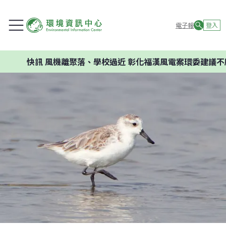
電子報
登入
快訊
風機離聚落、學校過近 彰化福漢風電案環委建議不應開發