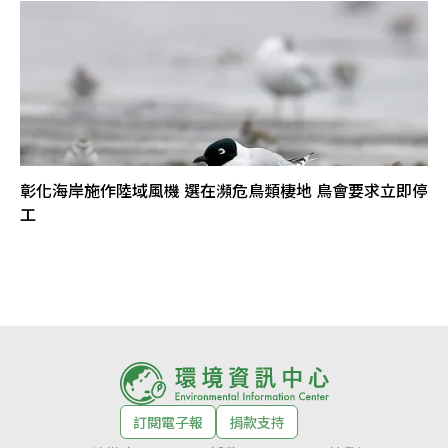
彰化海岸施作陸域風機 選在瀕危鳥類棲地 鳥會要求立即停
工
訂閱電子報
捐款支持