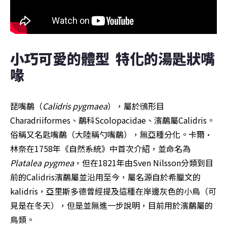
小巧可愛的體型  特化的湯匙狀嘴
喙
琵嘴鷸（
Calidris pygmaea
），屬於鴴形目
Charadriiformes、鷸科Scolopacidae、濱鷸屬Calidris。
俗稱又名匙嘴鷸（大陸稱勺嘴鷸），無亞種分化。卡爾·
林奈在1758年《自然系統》中首次介紹，並命名為
Platalea pygmea
，但在1821年由Sven Nilsson分類到目
前的Calidris濱鷸屬並沿用至今，屬名源自於希臘文的
kalidris，亞里斯多德曾經提及這種在岸邊灰色的小鳥（可
見是在冬天），但是並無進一步說明，目前用於濱鷸屬的
鳥類。