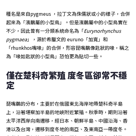
種名是來自pygmeus ，拉丁文為侏儒狀或小的樣子，合併
起來為「濱鷸屬的小型鳥」。但是濱鷸屬中的小型鳥實在
不少，因此曾有一分類系統命名為「
Eurynorhynchus 
pygmaea
」，源於希臘文的 euruno「加寬」和
「rhunkhos嘴喙」的合併，形容琵嘴鷸像匙狀的喙，稱之
為「喙如匙狀的小型鳥」恐怕更為貼切一些。
僅在楚科奇繁殖 度冬區卻常不穩
定
琵嘴鷸的分布，主要於在俄國東北海岸地帶楚科奇半島
上，沿著堪察加半島的地峽附近繁殖。秋季時，期則沿著
太平洋西岸向南遷移，經日本、朝鮮半島、中國沿海、香
港以及台灣，遷移到度冬地的南亞、及東南亞一帶度冬。