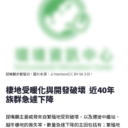
琵嘴鷸非繁殖羽。圖片來源：JJ Harrison(CC BY-SA 3.0)。
棲地受暖化與開發破壞  近40年
族群急遽下降
琵嘴鷸主要威脅來自繁殖地受到破壞，以及遷徙中繼站、
越冬棲地的喪失等。數量急速下降的主因包括有；繁殖地