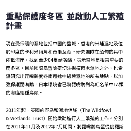
重點保護度冬區  並啟動人工繁殖
計畫
現在受保護的濕地包括中國的鹽城、香港的米埔濕地及位
於印度的卡利米爾角和奇爾瓦湖。研究團隊在緬甸的其中
兩個海岸，找到至少84隻琵嘴鷸，表示當地是相當重要的
度冬區。目前國際鳥盟除密切注視這兩處濕地之外，也希
望研究出琵嘴鷸度冬南遷途中過境濕地的所有地點，以加
強保護琵嘴鷸。日本環境省已將琵嘴鷸列為紅名單中1A類
的瀕臨絕種鳥類。
2011年起，英國的野鳥和濕地信託（The Wildfowl 
& Wetlands Trust）開始啟動進行人工繁殖的工作。分別
在2011年11月及2012年7月期間，將琵嘴鷸鳥蛋從俄羅斯