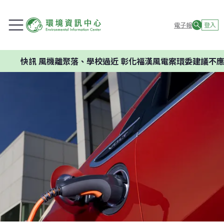
電子報
登入
訊
風機離聚落、學校過近 彰化福漢風電案環委建議不應開發