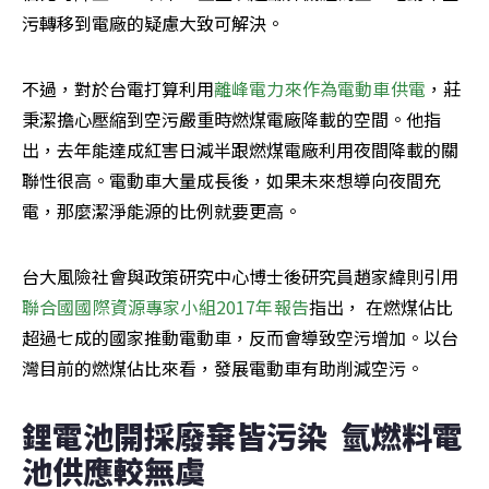
污轉移到電廠的疑慮大致可解決。
不過，對於台電打算利用
離峰電力來作為電動車供電
，莊
秉潔擔心壓縮到空污嚴重時燃煤電廠降載的空間。他指
出，去年能達成紅害日減半跟燃煤電廠利用夜間降載的關
聯性很高。電動車大量成長後，如果未來想導向夜間充
電，那麼潔淨能源的比例就要更高。
台大風險社會與政策研究中心博士後研究員趙家緯則引用
聯合國國際資源專家小組2017年報告
指出， 在燃煤佔比
超過七成的國家推動電動車，反而會導致空污增加。以台
灣目前的燃煤佔比來看，發展電動車有助削減空污。
鋰電池開採廢棄皆污染  氫燃料電
池供應較無虞