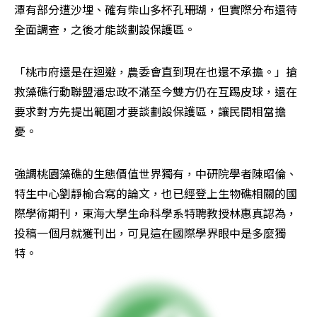
潭有部分遭沙埋、確有柴山多杯孔珊瑚，但實際分布還待
全面調查，之後才能談劃設保護區。
「桃市府還是在迴避，農委會直到現在也還不承擔。」搶
救藻礁行動聯盟潘忠政不滿至今雙方仍在互踢皮球，還在
要求對方先提出範圍才要談劃設保護區，讓民間相當擔
憂。
強調桃園藻礁的生態價值世界獨有，中研院學者陳昭倫、
特生中心劉靜榆合寫的論文，也已經登上生物礁相關的國
際學術期刊，東海大學生命科學系特聘教授林惠真認為，
投稿一個月就獲刊出，可見這在國際學界眼中是多麼獨
特。