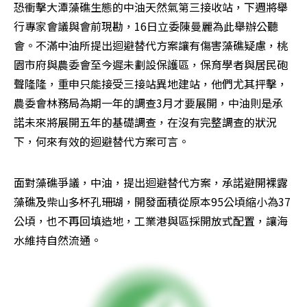
恐衝擊大潭藻礁生態的中油天然氣第三接收站，下週將舉
行專家會議與會前現勘，16日立委陳曼麗為此舉辦公聽
會。不滿中油所提出迴避替代方案讓有傷害藻礁疑慮，桃
園市府與農委會至今遲未劃設保護區，保育學者與居民砲
聲隆隆，重申只能接受三接站異地建站，他們尤其抨擊，
農委會林務局為期一年的調查3月才要展開，中油則是承
諾未來將展開五年的基礎調查，在沒有完整調查的狀況
下，何來有效的迴避替代方案可言。
面對藻礁爭議，中油，提出迴避替代方案，承諾避開裸露
藻礁及柴山多杯孔珊瑚，開發面積從原本95公頃縮小為37
公頃，也不再回填造地，工業港與區採開放式配置，讓海
水維持自然流通。