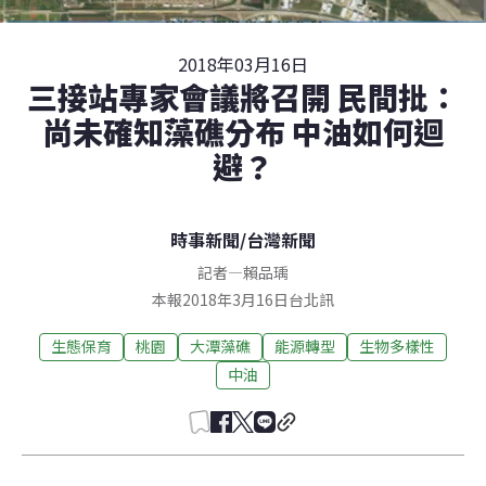
2018年03月16日
三接站專家會議將召開 民間批：
尚未確知藻礁分布 中油如何迴
避？
時事新聞
/
台灣新聞
記者
—
賴品瑀
本報2018年3月16日台北訊
生態保育
桃園
大潭藻礁
能源轉型
生物多樣性
中油