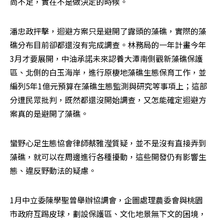
尚不足，實在不是做決定的時候。
潘忠政抨擊，迴避方案只是避開了露頭的藻礁，實際的藻
礁分布目前卻都還沒有完成調查。林務局的一年計畫今年
3月才要展開，中油承諾未來認養大潭南側觀新藻礁保護
區、北側的白玉海岸，進行原棲地藻礁生態保育工作，並
編列5年1億元預算在藻礁生態監測與研究等事項上；這部
分遭民眾批判，既然都還沒開始調查，又怎能確定迴避方
案真的是避開了藻礁。
蠻野心足生態協會律師蔡雅瀅質疑，並不是沒有直接弄到
藻礁，就可以在周邊進行各種擾動，這些開發仍有影響生
態、違反野動法的疑慮。
1月中立委陳學聖曾舉辦協調會，企圖處理農委會與桃園
市政府互踢皮球，劃設保護區、文化地景無下文的困境，