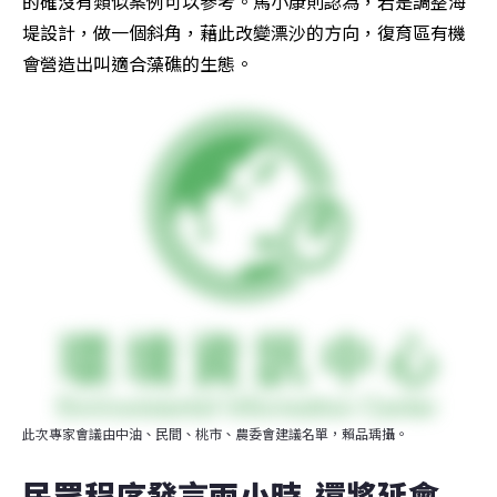
的確沒有類似案例可以參考。馬小康則認為，若是調整海
堤設計，做一個斜角，藉此改變漂沙的方向，復育區有機
會營造出叫適合藻礁的生態。
此次專家會議由中油、民間、桃市、農委會建議名單，賴品瑀攝。
民眾程序發言兩小時  還將延會