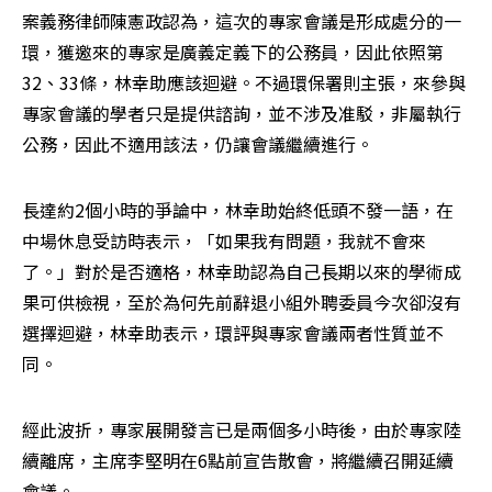
案義務律師陳憲政認為，這次的專家會議是形成處分的一
環，獲邀來的專家是廣義定義下的公務員，因此依照第
32、33條，林幸助應該迴避。不過環保署則主張，來參與
專家會議的學者只是提供諮詢，並不涉及准駁，非屬執行
公務，因此不適用該法，仍讓會議繼續進行。
長達約2個小時的爭論中，林幸助始終低頭不發一語，在
中場休息受訪時表示，「如果我有問題，我就不會來
了。」對於是否適格，林幸助認為自己長期以來的學術成
果可供檢視，至於為何先前辭退小組外聘委員今次卻沒有
選擇迴避，林幸助表示，環評與專家會議兩者性質並不
同。
經此波折，專家展開發言已是兩個多小時後，由於專家陸
續離席，主席李堅明在6點前宣告散會，將繼續召開延續
會議。