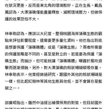
在狀況更差，反而是東北角的環境較好，正在生長。戴昌
鳳認為，大潭藻礁僅能盡量釋放、減輕環境壓力，但做保
護的效果恐怕不大。
林幸助認為，應該以大尺度、整個桃園海岸藻礁生態的觀
點來評估影響程度，還需要更多量化資料。他也指出到底
是想要保護「藻礁礁體」或是「藻礁生態」？兩者所需要
的保護策略是不同的，甚至是對立的，若是要為保護「藻
礁生態」而抽沙，但可能就讓「藻礁礁體」曝露於風吹浪
擊而逐漸侵蝕。另外，對大潭藻礁的殼狀珊瑚碳吸存量，
林幸助表示，他曾經做過研究，跟國外其他的殼狀珊瑚是
一樣，但比起紅樹林等其他生態其他低，並不會算在是藍
碳之一。
邵廣昭指出，雖然中油提出補償保育的對策，但目前國外