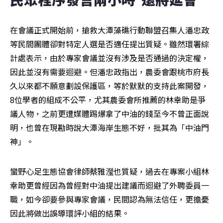
在會議正式開始前，搶救大潭藻礁行動聯盟召集人潘忠政
等民間團體卻對特定人選是否適任提出質疑。雖然環署綜
計處表示，由於專家會議並沒有涉及是否通過的決定權，
因此並沒有需要迴避。但潘忠政指出，農委會跟桃市府長
久以來都不願意劃設保護區，等於默默的支持此案開發，
8位學者的組成不公平，尤其農委會所推薦的林幸助是爭
議人物，之前更遭媒體踢爆拿了中油的錢至今不曾正面說
明，也曾在現勘時說大潭海岸生態不好，批其為「中油門
神」。
蠻野心足生態協會律師蔡雅瀅也質疑，過去在專案小組林
幸助更曾經因為曾經對中油提出建議而迴避了外聘委員一
職，如今卻要參與專家會議，民間認為無法信任，更擔憂
因此將做出誤導環評小組的結果。