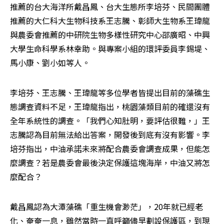
推薦的台大海洋所戴昌鳳、台大生態所李培芬、民間團體
推薦的大仁科大生物科技系王志騰、彰師大生物系王瑋龍
與農委會推薦的中研院生物多樣性研究中心邵廣昭、中興
大學生命科學系林幸助。與專案小組的環評委員李錫堤、
馬小康、劉小如等人。
李培芬、王志騰、王瑋龍等多位學者皆提出目前的藻礁生
態調查資料不足，王瑋龍指出，桃園藻類目前的確還沒有
全年系統性的調查。「我們心知肚明，要評估很難，」王
志騰認為目前無法給出答案，開發後到底有沒有影響。李
培芬指出，中油承諾未來將配合農委會調查成果，但能怎
麼調查？若是農委會最後決定保護這塊海岸，中油又將怎
麼配合？
戴昌鳳認為大潭藻礁「重生機會渺茫」，20年就已經老
化、奄奄一息，雖然當時一直呼籲儘早劃設保護區，到現