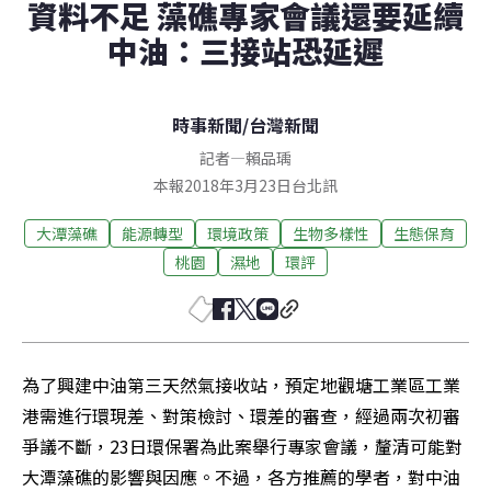
資料不足 藻礁專家會議還要延續
中油：三接站恐延遲
時事新聞
/
台灣新聞
記者
—
賴品瑀
本報2018年3月23日台北訊
大潭藻礁
能源轉型
環境政策
生物多樣性
生態保育
桃園
濕地
環評
為了興建中油第三天然氣接收站，預定地觀塘工業區工業
港需進行環現差、對策檢討、環差的審查，經過兩次初審
爭議不斷，23日環保署為此案舉行專家會議，釐清可能對
大潭藻礁的影響與因應。不過，各方推薦的學者，對中油