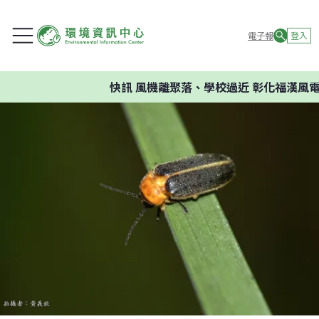
電子報
登入
快訊
風機離聚落、學校過近 彰化福漢風電