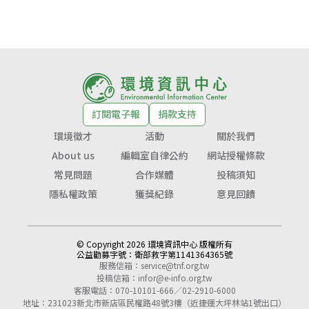
訂閱電子報
捐款支持
環境徵才
活動
關於我們
About us
編輯室自律公約
網站授權條款
常見問題
合作媒體
投稿須知
隱私權政策
獲獎紀錄
意見回饋
© Copyright 2026 環境資訊中心 版權所有
公益勸募字號：
衛部救字第1141364365號
服務信箱：
service@tnf.org.tw
投稿信箱：
infor@e-info.org.tw
客服電話：070-10101-666／02-2910-6000
地址：231023新北市新店區民權路48號3樓（近捷運大坪林站1號出口）