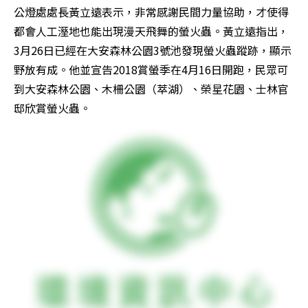
公燈處處長黃立遠表示，非常感謝民間力量協助，才使得
都會人工溼地也能出現漫天飛舞的螢火蟲。黃立遠指出，
3月26日已經在大安森林公園3號池發現螢火蟲蹤跡，顯示
野放有成。他並宣告2018賞螢季在4月16日開跑，民眾可
到大安森林公園、木柵公園（萃湖）、榮星花園、士林官
邸欣賞螢火蟲。