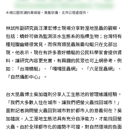
木柵公園萃湖的黃緣螢。黃義欽攝，北市公燈處提供。
林試所副研究員汪澤宏博士現場分享對溼地昆蟲的觀察，
包括：蜻蛉可做為監測淡水生態系的指標生物；台灣特有
種短腹幽蟌很常見，而保育類昆蟲無霸勾蜓只在北部出
現。他表示，現在有許多喜好蜻蜓的公民科學家會提供資
料，讓研究內容更充實，有興趣的民眾也可上網參考，例
如：「台灣蜻蜓」、「嘎嘎昆蟲網」、「六足昆蟲網」、
「自然攝影中心」。
台大昆蟲博士吳加雄則分享人工生態池的管理維護經驗。
「我們大多數人住在城市、讓我們把螢火蟲找回城市！」
面對記者詢問螢火蟲回到城市對於都市人的意義何在？吳
加雄說，人工溼地生態池具有充分自淨能力，才能找回螢
火蟲。由於全球都市化的趨勢不可擋，對自然環境的負面