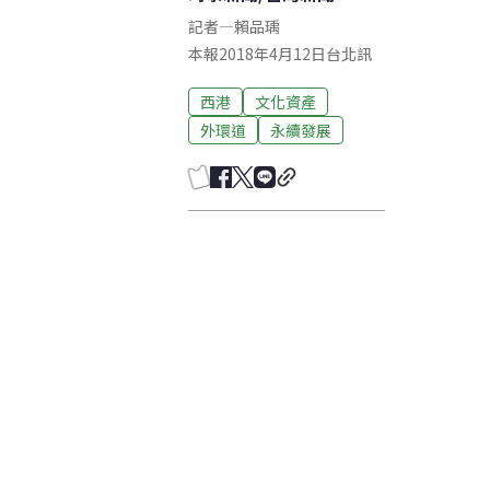
記者
—
賴品瑀
本報2018年4月12日台北訊
西港
文化資產
外環道
永續發展