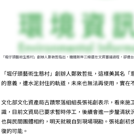
「堀仔頭藝術生態村」創辦人鄭敦哲指出，糖鐵新岸三線還在文資審議過程，卻遭台
「堀仔頭藝術生態村」創辦人鄭敦哲批，這樣美其名「
的意義，遭水泥封住的軌道，未來也無法再使用，實在
文化部文化資產局古蹟聚落組組長張祐創表示，看來施
識，目前文資局已要求暫時停工，後續會進一步釐清狀
也與民間團體相約，明天就親自到現場現勘。張祐創初
復的可能。