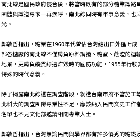
南北線是國民政府侵台後，將當時既有的部分糖業鐵路
團體與鐵道專家一再疾呼，南北線同時有軍事意義，也
光。
鄭敦哲指出，糖業在1960年代曾佔台灣總出口外匯七
部各糖廠的南北線不僅肩負原料調撥、糖蜜、蔗渣的運
地景，更肩負縱貫線遭炸毀時的國防功能，1955年行
特殊的時代意義。
除了揭露南北線還在調查階段，就遭台南市府不當施工
北科大的調查團隊專業性不足，應該納入民間文史工作
名單也不見文化部邀請相關專業人士。
鄭敦哲指出，台灣無論民間與學界都有許多優秀的糖鐵