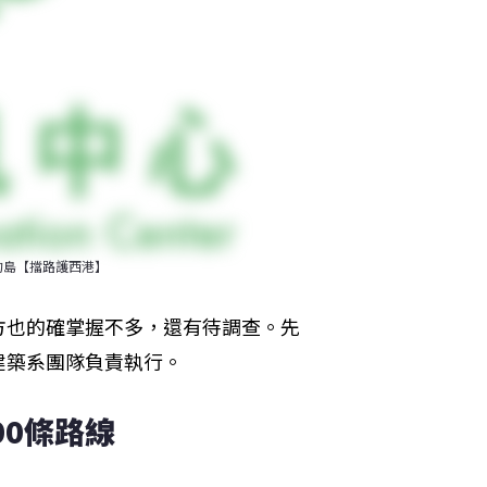
的島【擋路護西港】
方也的確掌握不多，還有待調查。先
建築系團隊負責執行。
00條路線