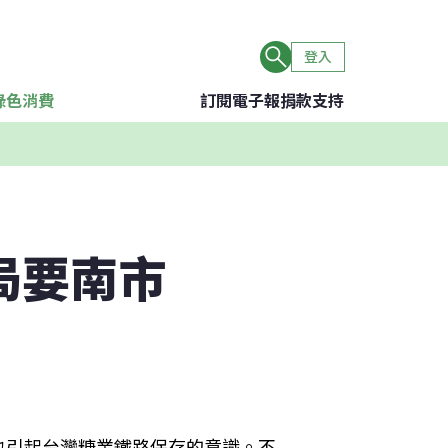
登入
綠色消費
訂閱電子報
捐款支持
局要南市
也引起台灣糖業鐵路保存的意識。不