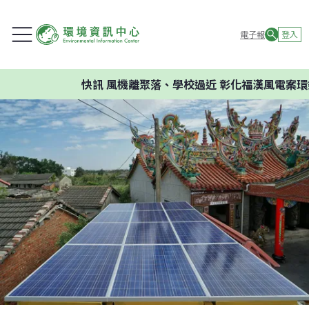
電子報
登入
快訊
風機離聚落、學校過近 彰化福漢風電案環委建