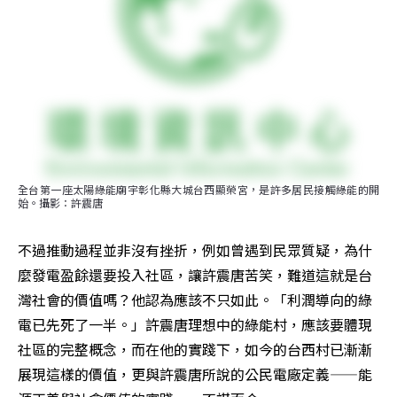
全台第一座太陽綠能廟宇彰化縣大城台西顯榮宮，是許多居民接觸綠能的開
始。攝影：許震唐
不過推動過程並非沒有挫折，例如曾遇到民眾質疑，為什
麼發電盈餘還要投入社區，讓許震唐苦笑，難道這就是台
灣社會的價值嗎？他認為應該不只如此。「利潤導向的綠
電已先死了一半。」許震唐理想中的綠能村，應該要體現
社區的完整概念，而在他的實踐下，如今的台西村已漸漸
展現這樣的價值，更與許震唐所說的公民電廠定義——能