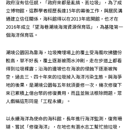
政府沒有信任感，「政府來都是亂搞、丟垃圾」，為了成
立博物館，這群學者經歷長達15年的幕後工作，與居民溝
通建立信任關係，海科館得以在2013年底開館，也才在
2016年成立「望海巷潮境海灣資源保育區」，為基隆第一
個海洋保育區。
潮境公園因為靠海，垃圾掩埋場上的覆土受海風吹拂鹽份
較高，草不好長，覆土逐漸被雨水沖刷，走在步道上都看
得到垃圾裸露；沿海的邊坡也在海浪的侵蝕下逐漸被掏
空，過去三、四十年來的垃圾掉入海洋污染生態。與海爭
地的後果，是潮境公園每五年就須要修一次，幾次修復下
來已累積上億台幣的修復費用，而且並無法根除問題，眾
人戲稱這形同是「工程永續」。
以永續海洋為使命的海科館，長年進行海洋監測，復育珊
瑚、嘗試「修復海洋」，在地也有潛水志工幫忙撿垃圾，