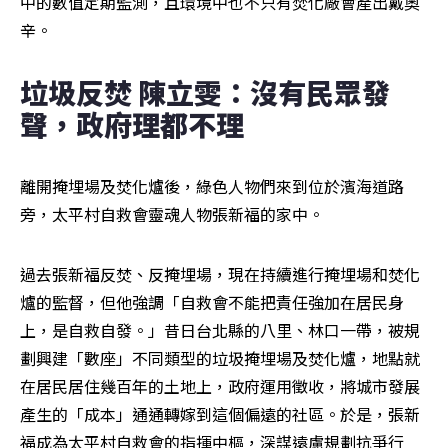
中的數值定期監測，且環境中也不只有焚化廠會產出戴奧
辛。
垃圾反焚 陳立雯：沒有民眾發
聲，政府理都不理
離開掩埋場及焚化爐後，綠色人物們來到位於濱海道路
旁，太平村自救會靈魂人物張新福的家中。
過去張新福反焚、反掩埋場，現在持續進行掩埋場和焚化
爐的監督，但他強調「自救會不能把責任強加在居民身
上，是自救自發。」昔日台北縣的八里、林口一帶，被規
劃興建「數座」不同類型的垃圾掩埋場及焚化爐，地點就
在居民居住幾百年的土地上，政府運用徵收，將城市發展
產生的「成本」通通轉嫁到這個偏遠的社區。於是，張新
福成為太平村自救會的指揮中樞，深謀遠慮規劃抗爭行