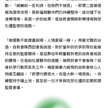
動，「威嚇前一定利誘，但我們不接受」，即便二度被提
報為環保流氓，張新福與夥伴們仍持續堅持，成功擋下灰
渣掩埋場，各退一步的結果，是自救會開啟對掩埋場與焚
化爐監管的道路。
「做運動不能趕盡殺絕，人情要留一線。」用著文雅的台
語，自救會陳西田會長說道，對於當年的抗爭到現在能維
持友善的監督關係，是這群從年輕奮戰到老的自救會成員
的體悟，也是給社運夥伴的提醒。被問到會不會後悔？投
身抗爭行動而丟失工作，幾度被暴力威脅的自救會核心人
物謝玉麟說，「即便代價很大，但是大幹一場很爽」，持
續堅持守護土地，甚至前一日才參與完焚化爐的定期民間
監督會議。