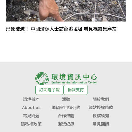
形象破滅！ 中國環保人士訪台追垃圾 看見裸露集塵灰
訂閱電子報
捐款支持
環境徵才
活動
關於我們
About us
編輯室自律公約
網站授權條款
常見問題
合作媒體
投稿須知
隱私權政策
獲獎紀錄
意見回饋