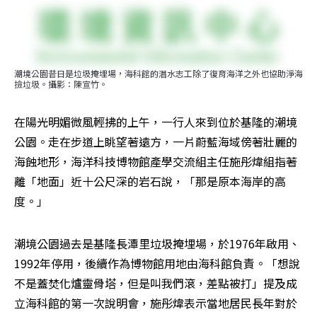
潮境公園昔日是垃圾掩埋場，海科館的潛水志工除了復育海洋之外也協助淨海
撿垃圾。攝影：陳宣竹。
在陽光明媚微風輕拂的上午，一行人來到位於基隆的潮境
公園。走在步道上眺望著遠方，一片蔚藍海域傍著壯麗的
海蝕地形，海洋科技博物館產學交流組主任施彤煒組指著
離「地面」近十公尺深的岩石說，「那是原本海岸的高
度。」
潮境公園過去是基隆長潭里垃圾掩埋場，於1976年啟用、
1992年停用，後續作為博物館用地由海科館負責。「想說
不是蓋焚化爐靈骨塔，但是叫我們滾，差點被打」提及成
立海科館的第一次說明會，施彤煒表示當地居民長年對於