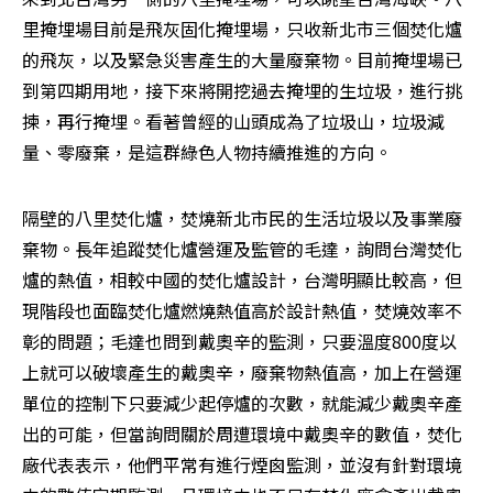
里掩埋場目前是飛灰固化掩埋場，只收新北市三個焚化爐
的飛灰，以及緊急災害產生的大量廢棄物。目前掩埋場已
到第四期用地，接下來將開挖過去掩埋的生垃圾，進行挑
揀，再行掩埋。看著曾經的山頭成為了垃圾山，垃圾減
量、零廢棄，是這群綠色人物持續推進的方向。
隔壁的八里焚化爐，焚燒新北市民的生活垃圾以及事業廢
棄物。長年追蹤焚化爐營運及監管的毛達，詢問台灣焚化
爐的熱值，相較中國的焚化爐設計，台灣明顯比較高，但
現階段也面臨焚化爐燃燒熱值高於設計熱值，焚燒效率不
彰的問題；毛達也問到戴奧辛的監測，只要溫度800度以
上就可以破壞產生的戴奧辛，廢棄物熱值高，加上在營運
單位的控制下只要減少起停爐的次數，就能減少戴奧辛產
出的可能，但當詢問關於周遭環境中戴奧辛的數值，焚化
廠代表表示，他們平常有進行煙囪監測，並沒有針對環境