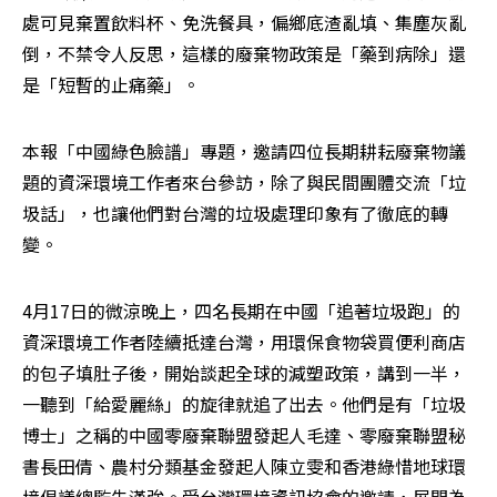
處可見棄置飲料杯、免洗餐具，偏鄉底渣亂填、集塵灰亂
倒，不禁令人反思，這樣的廢棄物政策是「藥到病除」還
是「短暫的止痛藥」。
本報「中國綠色臉譜」專題，邀請四位長期耕耘廢棄物議
題的資深環境工作者來台參訪，除了與民間團體交流「垃
圾話」，也讓他們對台灣的垃圾處理印象有了徹底的轉
變。
4月17日的微涼晚上，四名長期在中國「追著垃圾跑」的
資深環境工作者陸續抵達台灣，用環保食物袋買便利商店
的包子填肚子後，開始談起全球的減塑政策，講到一半，
一聽到「給愛麗絲」的旋律就追了出去。他們是有「垃圾
博士」之稱的中國零廢棄聯盟發起人毛達、零廢棄聯盟秘
書長田倩、農村分類基金發起人陳立雯和香港綠惜地球環