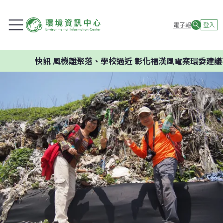
電子報
登入
快訊
風機離聚落、學校過近 彰化福漢風電案環委建議不應開發