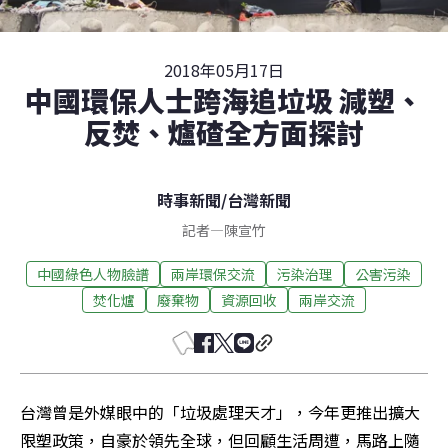
2018年05月17日
中國環保人士跨海追垃圾 減塑、
反焚、爐碴全方面探討
時事新聞
/
台灣新聞
記者
—
陳宣竹
中國綠色人物臉譜
兩岸環保交流
污染治理
公害污染
焚化爐
廢棄物
資源回收
兩岸交流
台灣曾是外媒眼中的「垃圾處理天才」，今年更推出擴大
限塑政策，自豪於領先全球，但回顧生活周遭，馬路上隨