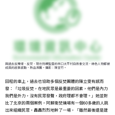
與過去反掩埋、反焚、現在持續監督的林口太平村自救會交流，綠色人物都被
成員的故事感動，熱血沸騰。攝影：陳宣竹。
回程的車上，過去也協助多個反焚團體的陳立雯有感而
發：「垃圾反焚，在地民眾是最重要的因素，他們是內力
我們是外力，沒有民眾發聲，政府理都不會理。」她並對
比了北京的兩個案例，阿蘇衛焚燒場有一個60多歲的人跳
出來組織民眾，轟轟烈烈地幹了一場，「雖然最後還是建