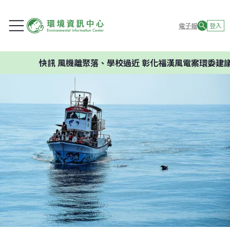
電子報
登入
快訊
風機離聚落、學校過近 彰化福漢風電案環委建議不應開