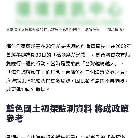
黑潮海洋文教基金會30日即將展開為期14天的「島航計畫」。賴品瑀攝。
海洋作家廖鴻基在20年前是黑潮的創會董事長，在2003年
曾經舉辦為期30日的「福爾摩莎巡禮」，是台灣首次有船
隻繞行一週的行動。當時是要推廣「台灣越繞越大」、
「海洋該解嚴了」的理念，台灣位在三個海流交界之處，
海洋能比陸地給我們更多資源，因此希望島國不再侷限，
要更延伸向外發展。
藍色國土初探監測資料 將成政策
參考
黑潮這一次出海航行的船隻正是15年前所乘的「多羅滿