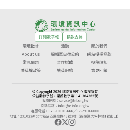
訂閱電子報
捐款支持
環境徵才
活動
關於我們
About us
編輯室自律公約
網站授權條款
常見問題
合作媒體
投稿須知
隱私權政策
獲獎紀錄
意見回饋
© Copyright 2026 環境資訊中心 版權所有
公益勸募字號：
衛部救字第1141364365號
服務信箱：
service@tnf.org.tw
投稿信箱：
infor@e-info.org.tw
客服電話：070-10101-666／02-2910-6000
地址：231023新北市新店區民權路48號3樓（近捷運大坪林站1號出口）