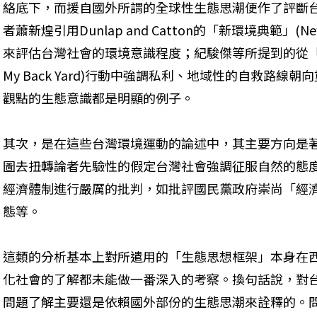
絡底下，而援自國外所謂的全球性生態思潮便作了評斷
者蕭新煌引用Dunlap and Catton的「新環境典範」(New E
來評估台灣社會的環境意識程度；紀駿傑等所提到的從「不在我家
My Back Yard)行動中強調私利、地域性的自救路
觀點的生態意識都是明顯的例子。
其次，是在這些台灣環境運動的論述中，其主要方向是
圖去扭轉論者先驗性的假定台灣社會強調征服自然的態
經濟體制進行嚴厲的批判，如批評國民黨政府崇尚「經
態等。
這類的分析基本上對所遣用的「生態思想框架」本身在
化社會的了解都未能做一番深入的考察。換句話說，對
問題了解主要還是依賴國外部份的生態思潮來詮釋的。