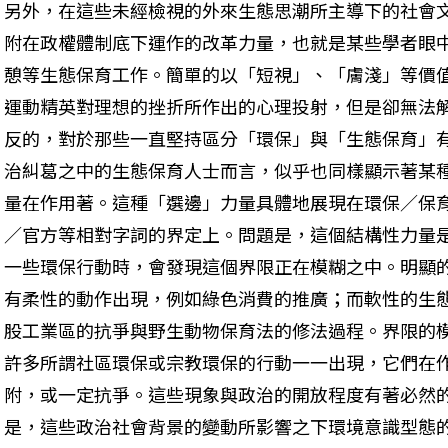
另外，在這些未經檢視的外來生態思潮所主導下的社會
附在政權體制底下運作的改革力量，也就是某些學者眼中的浪漫
憩等生態保育工作。簡單的以「短視」、「膚淺」等價
運動精英對理想的挫折所作出的心理投射，但是卻無法
反的，對於那些一直堅持區分「環保」與「生態保育」
治糾葛之中的生態保育人士而言，似乎也同樣顯示著某種結構性的
量在作用著。這種「選邊」力量具體地展現在環保／保
／官方等相對字詞的界定上。問題是，這個結構性力量
一些環保行動時，會發現這個界限正在模糊之中。明顯
有柔性的動作出現，例如綠色消費的推廣；而軟性的生
股工業區的抗爭與野生動物保育法的修法過程。界限的
許多所謂社區環保或宗教環保的行動一一出現，它們在
附，或一定抗爭。這些現象與政治的開放程度有著必然
是，這些政治社會背景的變動所影響之下環境意識型態