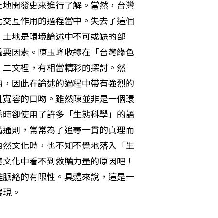
土地開發史來進行了解。當然，台灣
化交互作用的過程當中。失去了這個
。土地是環境論述中不可或缺的部
重要因素。陳玉峰收錄在「台灣綠色
」二文裡，有相當精彩的探討。然
的，因此在論述的過程中帶有強烈的
且寬容的口吻。雖然陳並非是一個環
係時卻使用了許多「生態科學」的語
講通則，常常為了追尋一貫的真理而
自然文化時，也不知不覺地落入「生
灣文化中看不到救贖力量的原因吧！
離脈絡的有限性。具體來說，這是一
展現。