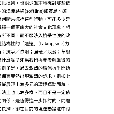
文化批判，也很少嚴肅地檢討那些依
路線(softline)如賞鳥、遊
值判斷來概括這些行動，可能多少是
解釋一個更廣大的社會文化現象。相
有所不同，而不願涉入抗爭性強的政
「選邊」(taking side)力
育；抗爭／依附；強硬／浪漫；草根
是什麼呢？如果我們再參考解嚴後的
的例子是，過去激烈的環保抗爭開始
態保育竟然出現激烈的訴求，例如七
模糊展現出較多元的環境運動面貌，
作法上也比較多樣。而且不是一定依
的關係，是值得進一步探討的。問題
的抉擇，卻在目前的境運動論述中付