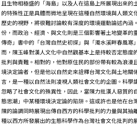
且生物相極盛的「海島」以及人在這島上所展現出來的
的特殊性正是具體而微地呈現在這種自然環境與人類文
歷史的視野，將很難討論較有深度的環境運動論述內涵
份，而政治、經濟、與文化則是三個影響著土地變革的
傳奇」書中的「台灣自然史初探」與「濁水溪畔春風寒
而，陳玉峰對漢人文化中自然觀基本上是持較否定態度
批判與責難。相對的，他對原住民的部份帶有較為浪漫
境決定論者，但是他以自然史來詮釋台灣文化與土地關
言，是一種以自然法則凌視人類社會文化的企圖。科學
忽略了社會文化的殊異性，因此，當陳力批漢人惡質的
態思潮」中某種環境決定論的陷阱。這或許也是他在台
陳的論調同時展現出傳自西方的科學批判的力量與其抽
種以西方所發展出的生態科學作為台灣社會文化批判的