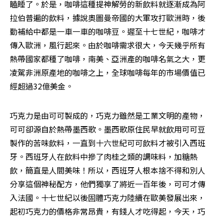
瞌睡了。於是，咖啡這種提神解勞的新飲料就逐漸成為阿
拉伯普遍的飲料，據說奧圖曼帝國的大軍攻打歐洲時，後
勤補給中都是一車一車的咖啡豆。遲至十七世紀，咖啡才
傳入歐洲，風行起來。由於咖啡需求很大，今天幾乎所有
熱帶國家都種了咖啡，南美、亞洲產的咖啡名氣之大，更
凌駕非洲原產地的咖啡之上，全球咖啡每年的市場價值已
經超過32億美金。
巧克力是由可可製成的，巧克力雖然是工業文明的產物，
可可卻源自於熱帶墨西歌。墨西歌原住民早就飲用可可豆
製作的苦味飲料，一直到十六世紀可可飲料才被引入西班
牙。西班牙人在飲料中摻了肉桂之類的調味料，加糖熱
飲，簡直是人間美味！所以，西班牙人根本捨不得和別人
分享這個神秘配方，他們獨享了將近一百年後，可可才傳
入法國。十七世紀以後固體巧克力陸續在歐美發展出來，
起初巧克力的價格非常昂貴，有錢人才吃得起，今天，巧