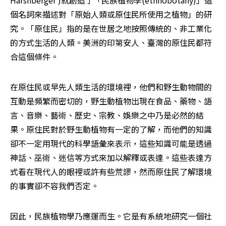
Harshberger )就創造了「民族植物學(ethnobotany)」這
個名詞來描述對「原始人類或原住民所使用之植物」的研
究。「原住民」指的是在世居之地按照傳統的、非工業化
的方式生活的人類。美洲的印第安人、臺灣的原住民都符
合這個條件。
在原住民或早先人類生活的環境裡，他們和野生動物間的
互動是頻繁而密切的，野生動植物出現在食品、藥物、語
言、音樂、藝術、歷史、宗教、娛樂之中乃是必然的結
果。原住民對於野生動植物有一定的了解，而他們的知識
卻不一定用現代的科學語彙來表示，這些知識可能是透過
神話、巫術、迷信等方式來加以解釋或表達。這些表達方
式看在現代人的眼裡或許有些荒謬，然而原住民了解環境
的事實卻不容我們否定。
因此，民族植物學乃應運而生。它是有系統地研究一個社