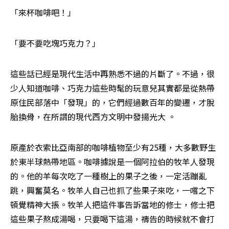
「來杯咖啡吧！」
「要不要吃塊巧克力？」
這些話已經是現代生活中再熟悉不過的片斷了。不過，很
少人知道咖啡、巧克力這些時髦的玩意兒其實都是從熱帶
原住民部落中「發現」的，它們經過數百年的變遷，才脫
胎換骨，在所謂的現代西方文明中發揚光大 。
原產於衣索比亞南部的咖啡植物至少有25種，大多數野生
於東半球熱帶地區。咖啡據說是一個阿拉伯的牧羊人發現
的。他的羊每次吃了一種樹上的果子之後，一定活蹦亂
跳，興奮莫名。牧羊人自己也抓了些果子來吃，一嚐之下
頓覺精神大掁。牧羊人把這件事告訴當地的修士，修士把
這些果子熬成湯喝，只要喝下這湯，禱告的時候就不會打