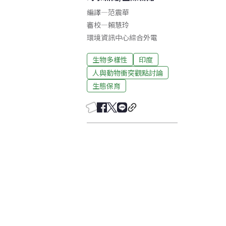
編譯
—
范震華
審校
—
賴慧玲
環境資訊中心綜合外電
生物多樣性
印度
人與動物衝突觀點討論
生態保育