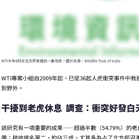
WTI今年4月在北方邦救援的一隻母虎。圖片來源：Wildlife Trust of India
WTI專案小組自2009年起，已從36起人虎衝突事件中
到野外。
干擾到老虎休息  調查：衝突好發白
該研究有一項重要的成果——超過半數（54.79%）的
帶；耕地排名第二，約佔三成，尤其多為占了北方邦沼澤