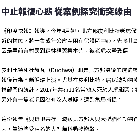
中止報復心態 從案例探究衝突緣由
《印度快報》報導，今年4月初，北方邦皮利比特老虎保護區（Pili
近的村民，將一隻成年公虎圍困在保護區中心，先將其
因是早前有村民到森林裡蒐集木柴，被老虎攻擊受傷。
皮利比特和杜赫瓦（Dudhwa）和是北方邦最後的虎
報復行為不斷循環上演。尤其在皮利比特，居民遭動物
林部門的統計，2017年共有21名當地人死於人虎衝突；
另外有一隻老虎因為有吃人嫌疑，遭到當局捕捉。
這份報告《與野地共存－減緩北方邦人與大型貓科動物
因，為這些受污名的大型貓科動物辯駁。