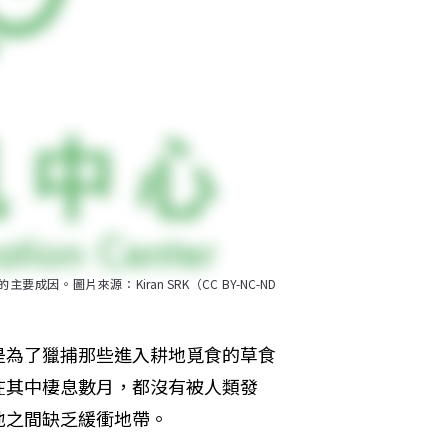
圖片來源：Kiran SRK（CC BY-NC-ND 
是為了獵捕那些進入耕地覓食的草食
在其中棲息數月，都沒有被人類發
地之間缺乏緩衝地帶。