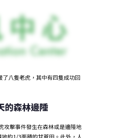
救援了八隻老虎，其中有四隻成功回
天的森林邊陲
老虎攻擊事件發生在森林或是邊陲地
地約1/3面積的甘蔗田。此外，人