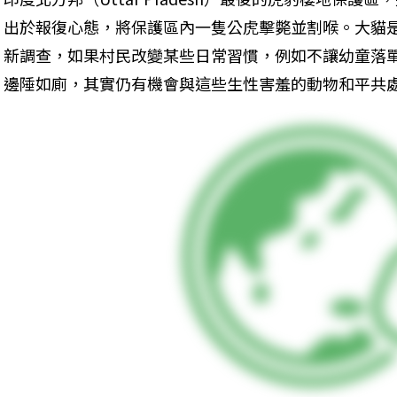
出於報復心態，將保護區內一隻公虎擊斃並割喉。大貓
新調查，如果村民改變某些日常習慣，例如不讓幼童落
邊陲如廁，其實仍有機會與這些生性害羞的動物和平共