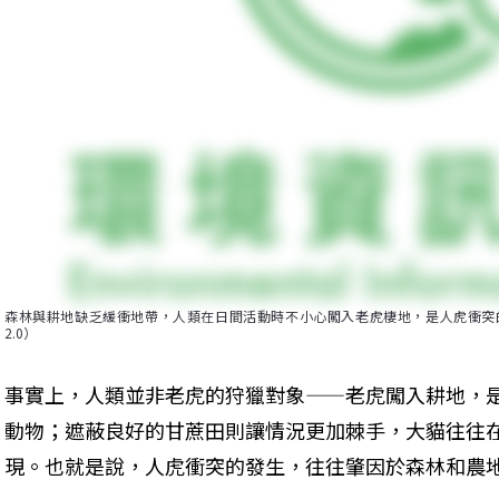
森林與耕地缺乏緩衝地帶，人類在日間活動時不小心闖入老虎棲地，是人虎衝突的主要成因。
2.0）
事實上，人類並非老虎的狩獵對象——老虎闖入耕地，
動物；遮蔽良好的甘蔗田則讓情況更加棘手，大貓往往
現。也就是說，人虎衝突的發生，往往肇因於森林和農