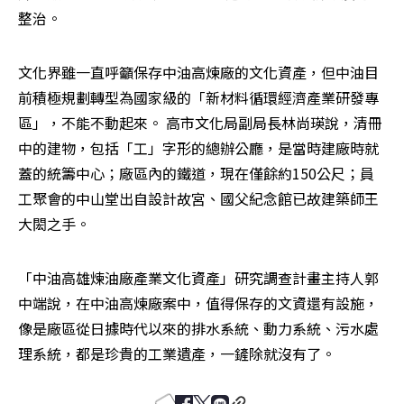
整治。
文化界雖一直呼籲保存中油高煉廠的文化資產，但中油目
前積極規劃轉型為國家級的「新材料循環經濟產業研發專
區」，不能不動起來。 高市文化局副局長林尚瑛說，清冊
中的建物，包括「工」字形的總辦公廳，是當時建廠時就
蓋的統籌中心；廠區內的鐵道，現在僅餘約150公尺；員
工聚會的中山堂出自設計故宮、國父紀念館已故建築師王
大閎之手。
「中油高雄煉油廠產業文化資產」研究調查計畫主持人郭
中端說，在中油高煉廠案中，值得保存的文資還有設施，
像是廠區從日據時代以來的排水系統、動力系統、污水處
理系統，都是珍貴的工業遺產，一鏟除就沒有了。