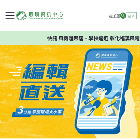
電子報
登入
快訊
風機離聚落、學校過近 彰化福漢風電