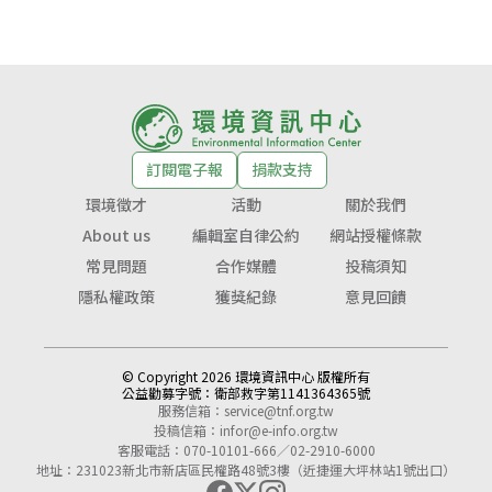
訂閱電子報
捐款支持
環境徵才
活動
關於我們
About us
編輯室自律公約
網站授權條款
常見問題
合作媒體
投稿須知
隱私權政策
獲獎紀錄
意見回饋
© Copyright 2026 環境資訊中心 版權所有
公益勸募字號：
衛部救字第1141364365號
服務信箱：
service@tnf.org.tw
投稿信箱：
infor@e-info.org.tw
客服電話：070-10101-666／02-2910-6000
地址：231023新北市新店區民權路48號3樓（近捷運大坪林站1號出口）