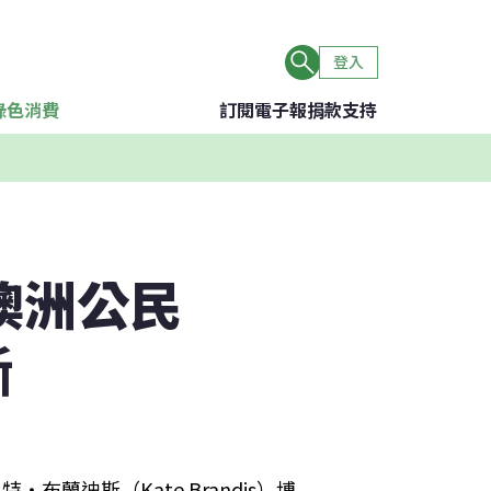
登入
綠色消費
訂閱電子報
捐款支持
澳洲公民
斷
布蘭迪斯（Kate Brandis）博