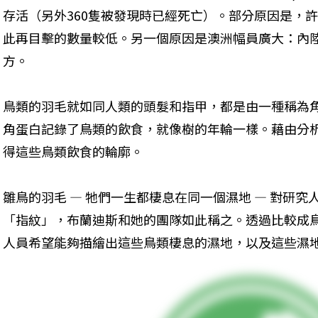
存活（另外360隻被發現時已經死亡）。部分原因是，
此再目擊的數量較低。另一個原因是澳洲幅員廣大：內
方。
鳥類的羽毛就如同人類的頭髮和指甲，都是由一種稱為
角蛋白記錄了鳥類的飲食，就像樹的年輪一樣。藉由分
得這些鳥類飲食的輪廓。
雛鳥的羽毛 — 牠們一生都棲息在同一個濕地 — 對研
「指紋」，布蘭迪斯和她的團隊如此稱之。透過比較成
人員希望能夠描繪出這些鳥類棲息的濕地，以及這些濕