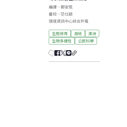
編譯
—
鄭安珉
審校
—
范仕穎
環境資訊中心綜合外電
生態保育
濕地
澳洲
生物多樣性
公民科學