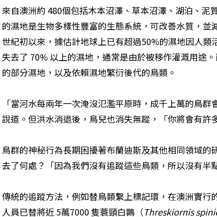
來自澳洲約 480個包括木本沼澤、草本沼澤、湖泊、
的濕地是生物多樣性豐富的生態系統，可改善水質，並減輕
世紀初以來，據估計地球上已有超過50%的濕地因人類
失去了 70% 以上的濕地，通常是由於被移作灌溉用途
的部分濕地，以及依賴濕地繁衍後代的鳥類。
「當河水每兩年一次淹沒氾濫平原時，成千上萬的鳥群
說道。但洪水消退後，鳥兒也消失無蹤，「你將會有許
鳥群的神秘行為長期困擾著布蘭迪斯及其他相同領域的
去了何處？「因為我們沒有追蹤這些鳥類，所以沒有半
傳統的追蹤方法，例如替鳥類繫上標記環，在澳洲實行的
人員已替將近 5萬7000 隻蓑頸白䴉（
Threskiornis spinic