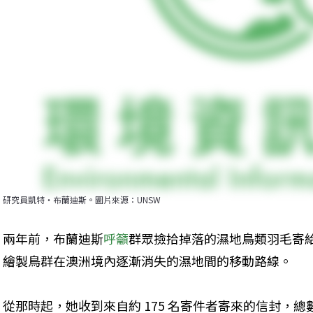
研究員凱特‧布蘭迪斯。圖片來源：UNSW
兩年前，布蘭迪斯
呼籲
群眾撿拾掉落的濕地鳥類羽毛寄
繪製鳥群在澳洲境內逐漸消失的濕地間的移動路線。
從那時起，她收到來自約 175 名寄件者寄來的信封，總數