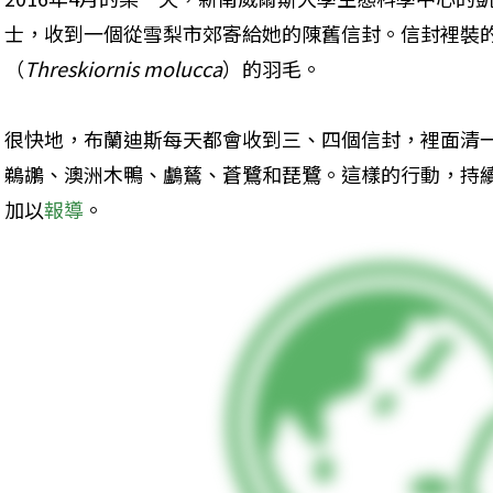
士，收到一個從雪梨市郊寄給她的陳舊信封。信封裡裝
（
Threskiornis molucca
）的羽毛。
很快地，布蘭迪斯每天都會收到三、四個信封，裡面清
鵜鶘、澳洲木鴨、鸕鶿、蒼鷺和琵鷺。這樣的行動，持續
加以
報導
。