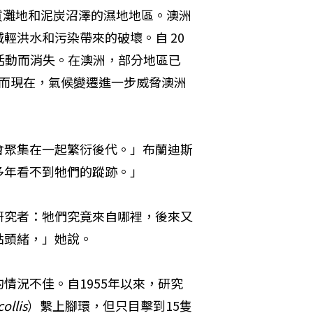
泥質灘地和泥炭沼澤的濕地地區。澳洲
洪水和污染帶來的破壞。自 20 
活動而消失。在澳洲，部分地區已
。而現在，氣候變遷進一步威脅澳洲
會聚集在一起繁衍後代。」布蘭迪斯
多年看不到牠們的蹤跡。」
研究者：牠們究竟來自哪裡，後來又
點頭緒，」她說。
情況不佳。自1955年以來，研究
ollis
）繫上腳環，但只目擊到15隻