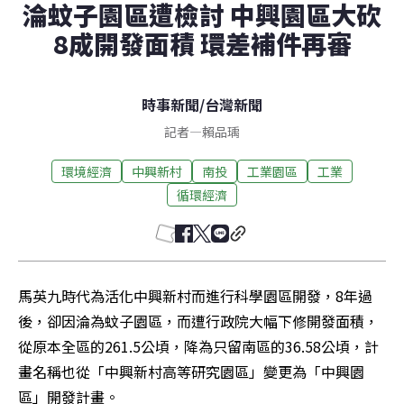
淪蚊子園區遭檢討 中興園區大砍
8成開發面積 環差補件再審
時事新聞
/
台灣新聞
記者
—
賴品瑀
環境經濟
中興新村
南投
工業園區
工業
循環經濟
馬英九時代為活化中興新村而進行科學園區開發，8年過
後，卻因淪為蚊子園區，而遭行政院大幅下修開發面積，
從原本全區的261.5公頃，降為只留南區的36.58公頃，計
畫名稱也從「中興新村高等研究園區」變更為「中興園
區」開發計畫。