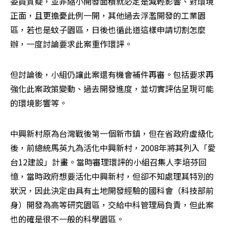
委員質疑，並非縮小開發面積就必定是減輕影響、對環境
正面，且更擔憂此例一開，其他過去浮濫開發的工業園
區，若也是蚊子園區，日後也循此道這樣申請切割怎麼
辦，一度討論要求此案重作環評。
但討論後，小組仍讓此案還有機會補件再審。包括要求再
強化此案政策變動、過去開發進度，並切實評估呈現可能
的環境影響等。
中興新村原為台灣戰後第一個新市鎮，但在省政府虛級化
後，前總統馬英九為活化中興新村，2008年將其列入「愛
台12建設」計畫。當時審理環評的小組召集人李培芬回
憶，當時政府想要活化中興新村，但卻不知處理其特別的
狀況，因此決定由具有土地開發經驗的國科會（科技部前
身）開發為高等研究園區，交給中科管理局負責，但此案
也的確是很不一般的科學園區。