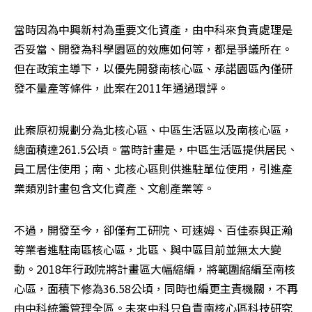
當時因為中興新村為重要文化資產，由中科來負責處理是
否妥當、開發為科學園區的效應如何等，都是爭議所在。
但在政策主導下，以優先開發南核心區、承諾園區內僅研
發不量產等條件，此案在2011年通過環評。
此案原初規劃分為北核心區、中區生活區以及南核心區，
總面積達261.5公頃。當時計畫是，中區生活區提供居民、
員工居住使用；南、北核心區則供進駐單位使用，引進產
業類別計畫包含文化資產、文創產業等。
不過，開發至今，卻僅有工研院、可速姆、百佳泰與正瀚
等業者進駐南區核心區，北區、與中區目前並無太大變
動。2018年行政院將計畫區大幅縮編，將範圍縮編至南核
心區，面積下修為36.58公頃，同時也編更主責機關，不再
由中科統籌管理全區。未來中科只負責南核心區科技研究