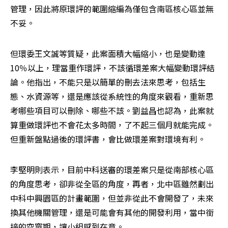
管理，因此將原環評的範圍縮編為僅包含南區核心區並無
不妥。
但環委王文誠等質疑，此案面積大幅縮小，也是變動達
10％以上，理當重作環評，不該循環差案大幅變動環評結
論。他指出，不能只是以簡單的刪去法來思考，包括生
態、水資源等，還是應該從系統性的角度來觀看，重新思
考哪些項目可以刪除、哪些不該。劉益昌也認為，此案就
算重做環評也不會花太多時間，了不起三個月就能完成。
但重新盤點過後的環評書，會比做環差案對環境有利。
李堅明則表示，目前中科送審的環差案只是從南部核心區
的角度思考，卻非從全區的角度，再者，北中區雖然劃出
中科中興園區的計畫範圍，但並非從此不會開發了，未來
換其他機關管理，還是可能會有其他的開發利用，當中銜
接的空窗期，讓小組感到在意。