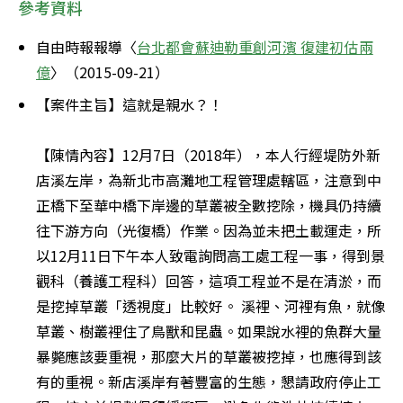
參考資料
自由時報報導〈
台北都會蘇迪勒重創河濱 復建初估兩
億
〉（2015-09-21）
【案件主旨】這就是親水？！

【陳情內容】12月7日（2018年），本人行經堤防外新
店溪左岸，為新北市高灘地工程管理處轄區，注意到中
正橋下至華中橋下岸邊的草叢被全數挖除，機具仍持續
往下游方向（光復橋）作業。因為並未把土載運走，所
以12月11日下午本人致電詢問高工處工程一事，得到景
觀科（養護工程科）回答，這項工程並不是在清淤，而
是挖掉草叢「透視度」比較好。 溪裡、河裡有魚，就像
草叢、樹叢裡住了鳥獸和昆蟲。如果說水裡的魚群大量
暴斃應該要重視，那麼大片的草叢被挖掉，也應得到該
有的重視。新店溪岸有著豐富的生態，懇請政府停止工