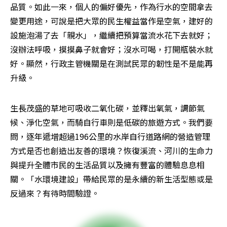
品質。如此一來，個人的偏好優先，作為行水的空間拿去
變更用途，可說是把大眾的民生權益當作是空氣，建好的
設施泡湯了去「親水」，繼續把預算當流水花下去就好；
沒辦法呼吸，摸摸鼻子就會好；沒水可喝，打開瓶裝水就
好。顯然，行政主管機關是在測試民眾的韌性是不是能再
升級。
生長茂盛的草地可吸收二氧化碳，並釋出氧氣，調節氣
候、淨化空氣，而騎自行車則是低碳的旅遊方式。我們要
問，逐年遞增超過196公里的水岸自行道路網的營造管理
方式是否也創造出友善的環境？恢復溪流、河川的生命力
與提升全體市民的生活品質以及擁有豐富的體驗息息相
關。「水環境建設」帶給民眾的是永續的新生活型態或是
反過來？有待時間驗證。