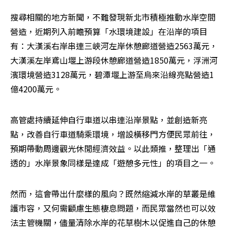
搜尋相關的地方新聞，不難發現新北市積極推動水岸空間
營造，近期列入前瞻預算「水環境建設」在沿岸的項目
有：大漢溪右岸串連三峽河左岸休憩廊道營造2563萬元，
大漢溪左岸鳶山堰上游段休憩廊道營造1850萬元，浮洲河
濱環境營造3128萬元，碧潭堰上游至烏來沿線亮點營造1
億4200萬元。
高管處持續延伸自行車道以串連沿岸景點，並創造新亮
點，改善自行車道騎乘環境，增設橫移門方便民眾前往，
預期帶動周邊觀光休閒經濟效益。以此類推，整理出「通
透的」水岸景象同樣是達成「遊憩多元性」的項目之一。
然而，這會帶出什麼樣的風向？既然縮減水岸的草叢是維
護市容，又何需顧慮生態棲息問題，而民眾當然也可以效
法主管機關，儘量清除水岸的花草樹木以促進自己的休憩