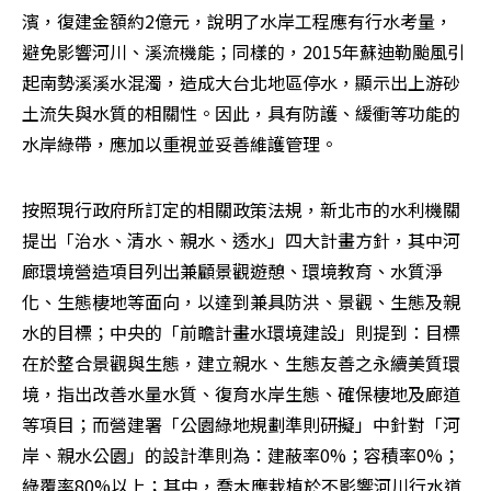
濱，復建金額約2億元，說明了水岸工程應有行水考量，
避免影響河川、溪流機能；同樣的，2015年蘇迪勒颱風引
起南勢溪溪水混濁，造成大台北地區停水，顯示出上游砂
土流失與水質的相關性。因此，具有防護、緩衝等功能的
水岸綠帶，應加以重視並妥善維護管理。
按照現行政府所訂定的相關政策法規，新北市的水利機關
提出「治水、清水、親水、透水」四大計畫方針，其中河
廊環境營造項目列出兼顧景觀遊憩、環境教育、水質淨
化、生態棲地等面向，以達到兼具防洪、景觀、生態及親
水的目標；中央的「前瞻計畫水環境建設」則提到：目標
在於整合景觀與生態，建立親水、生態友善之永續美質環
境，指出改善水量水質、復育水岸生態、確保棲地及廊道
等項目；而營建署「公園綠地規劃準則研擬」中針對「河
岸、親水公園」的設計準則為：建蔽率0%；容積率0%；
綠覆率80%以上；其中，喬木應栽植於不影響河川行水道