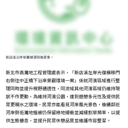
新店溪沿岸草叢被清除後景象。
新北市高灘地工程管理處表示，「新店溪左岸光復橫移門
右側往中正橋下沿岸景觀環境一案」係就河濱區域進行整
理同時並提升視野通透性，同流域其他河濱區域仍維持現
狀不作更動，為維持河濱公園，達到遊憩多元性及提供民
眾更親水之環境，民眾亦能看見河岸風光景色，後續鄰近
河岸側低灘地植被仍保留綠地緩衝並減緩割草頻率，以提
供生態棲息，並提升民眾休憩品質並維護市容整潔。