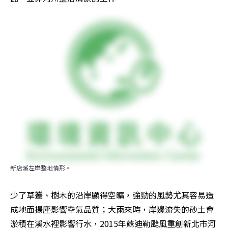
新店溪左岸整地情形。
少了草叢、樹木的沿岸顯得空曠，強勁的風勢尤其容易造
成地面揚塵影響空氣品質；大雨來時，岸邊流失的砂土會
淤積在溪水裡影響行水，2015年蘇迪勒颱風重創新北市河