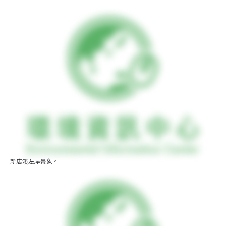
新店溪左岸景象。