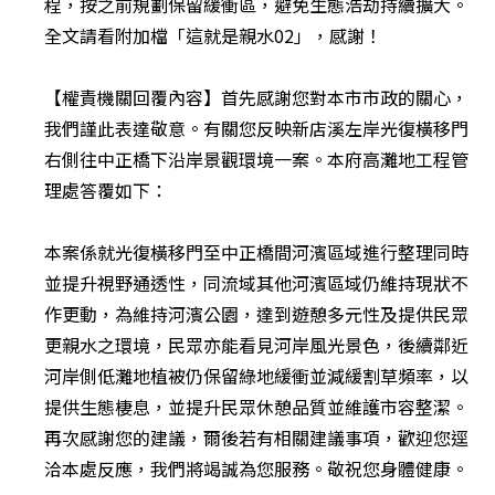
程，按之前規劃保留緩衝區，避免生態浩劫持續擴大。 
全文請看附加檔「這就是親水02」，感謝！

【權責機關回覆內容】首先感謝您對本市市政的關心，
我們謹此表達敬意。有關您反映新店溪左岸光復橫移門
右側往中正橋下沿岸景觀環境一案。本府高灘地工程管
理處答覆如下：

本案係就光復橫移門至中正橋間河濱區域進行整理同時
並提升視野通透性，同流域其他河濱區域仍維持現狀不
作更動，為維持河濱公園，達到遊憩多元性及提供民眾
更親水之環境，民眾亦能看見河岸風光景色，後續鄰近
河岸側低灘地植被仍保留綠地緩衝並減緩割草頻率，以
提供生態棲息，並提升民眾休憩品質並維護市容整潔。
再次感謝您的建議，爾後若有相關建議事項，歡迎您逕
洽本處反應，我們將竭誠為您服務。敬祝您身體健康。
