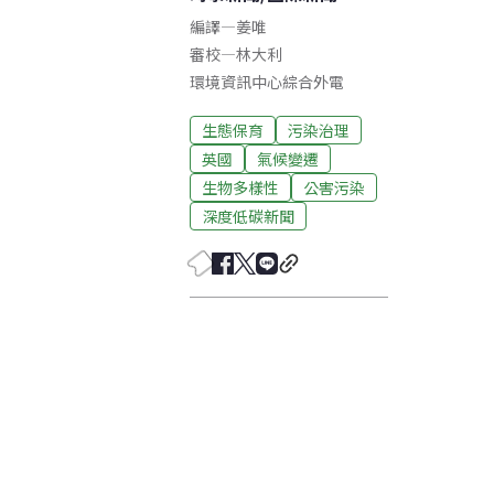
編譯
—
姜唯
審校
—
林大利
環境資訊中心綜合外電
生態保育
污染治理
英國
氣候變遷
生物多樣性
公害污染
深度低碳新聞