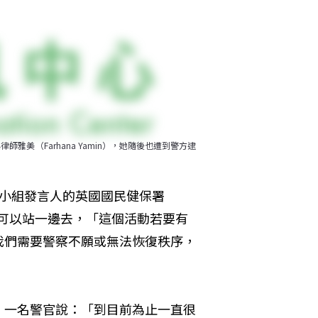
美（Farhana Yamin），她隨後也遭到警方逮
佔領小組發言人的英國國民健保署
望警察可以站一邊去，「這個活動若要有
我們需要警察不願或無法恢復秩序，
。一名警官說：「到目前為止一直很