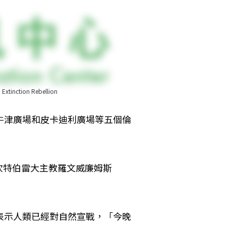
ion Rebellion
牛津廣場和皮卡迪利廣場等五個倫
坎特伯雷大主教羅文威廉姆斯
表示人類已經對自然宣戰，「今晚