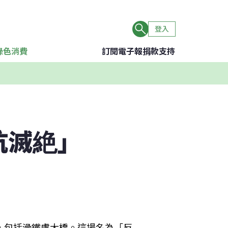
登入
綠色消費
訂閱電子報
捐款支持
抗滅絶」
，包括滑鐵盧大橋。這場名為「反