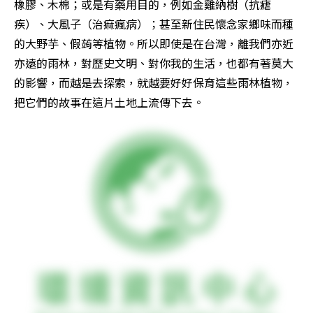
橡膠、木棉；或是有藥用目的，例如金雞納樹（抗瘧
疾）、大風子（治痲瘋病）；甚至新住民懷念家鄉味而種
的大野芋、假蒟等植物。所以即使是在台灣，離我們亦近
亦遠的雨林，對歷史文明、對你我的生活，也都有著莫大
的影響，而越是去探索，就越要好好保育這些雨林植物，
把它們的故事在這片土地上流傳下去。