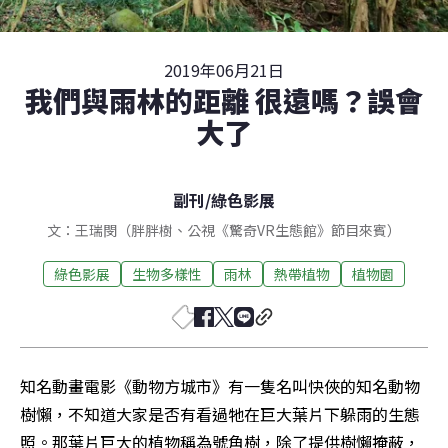
2019年06月21日
我們與雨林的距離 很遠嗎？誤會
大了
副刊
/
綠色影展
文：王瑞閔（胖胖樹、公視《驚奇VR生態館》節目來賓）
綠色影展
生物多樣性
雨林
熱帶植物
植物園
知名動畫電影《動物方城市》有一隻名叫快俠的知名動物
樹懶，不知道大家是否有看過牠在巨大葉片下躲雨的生態
照。那葉片巨大的植物稱為號角樹，除了提供樹懶掩蔽，