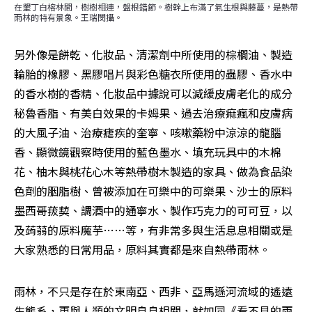
在墾丁白榕林間，樹樹相連，盤根錯節。樹幹上布滿了氣生根與藤蔓，是熱帶
雨林的特有景象。王瑞閔攝。
另外像是餅乾、化妝品、清潔劑中所使用的棕櫚油、製造
輪胎的橡膠、黑膠唱片與彩色糖衣所使用的蟲膠、香水中
的香水樹的香精、化妝品中據說可以減緩皮膚老化的成分
秘魯香脂、有美白效果的卡姆果、過去治療痲瘋和皮膚病
的大風子油、治療瘧疾的奎寧、咳嗽藥粉中涼涼的龍腦
香、顯微鏡觀察時使用的藍色墨水、填充玩具中的木棉
花、柚木與桃花心木等熱帶樹木製造的家具、做為食品染
色劑的胭脂樹、曾被添加在可樂中的可樂果、沙士的原料
墨西哥菝葜、調酒中的通寧水、製作巧克力的可可豆，以
及蒟蒻的原料魔芋……等，有非常多與生活息息相關或是
大家熟悉的日常用品，原料其實都是來自熱帶雨林。
雨林，不只是存在於東南亞、西非、亞馬遜河流域的遙遠
生態系，更與人類的文明息息相關，就如同《看不見的雨