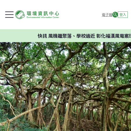
電子報
登入
快訊
風機離聚落、學校過近 彰化福漢風電案環委