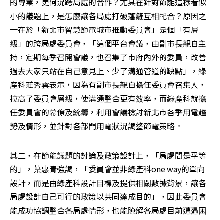
的專業，更何況跨局處的合作？尤其在針對節能這樣看似
小的議題上，是怎麼讓各局處打破藩籬互相配合？原因之
一在於「新北市智慧節電城市推動委員會」是個「有層
級」的跨局處委員會，「這個平台會議，由副市長親自主
持，定期每季召開會議，也召集了市府內外的委員，改善
過去大家只站在自己意見上、少了溝通管道的缺點」，綠
產科莊秀雲表示，因為有副市長親自擔任委員會召集人，
拉高了委員會層級，使溝通整合更有效率，而綠產科就擔
任委員會的幕僚及統籌，利用會議檢討新北市各季用電趨
勢及情形，並針對各部門用電狀況調整節電策略。
其二，在節能議題的討論及政策設計上，「局處間是平等
的」，葉惠青強調，「委員會並非綠產科one way的單向
設計，而是由綠產科設計目標及提供相關數據背景，讓各
局處設計自己可行的政策以共同達成目的」，因此委員會
能成功協調整合各局處情形，也能瞭解各局處目前遭遇困