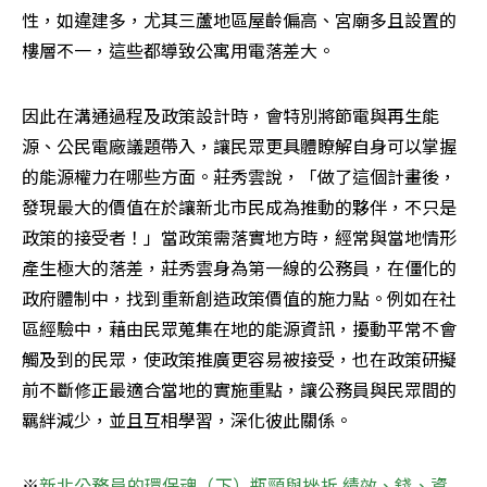
性，如違建多，尤其三蘆地區屋齡偏高、宮廟多且設置的
樓層不一，這些都導致公寓用電落差大。
因此在溝通過程及政策設計時，會特別將節電與再生能
源、公民電廠議題帶入，讓民眾更具體瞭解自身可以掌握
的能源權力在哪些方面。莊秀雲說，「做了這個計畫後，
發現最大的價值在於讓新北市民成為推動的夥伴，不只是
政策的接受者！」當政策需落實地方時，經常與當地情形
產生極大的落差，莊秀雲身為第一線的公務員，在僵化的
政府體制中，找到重新創造政策價值的施力點。例如在社
區經驗中，藉由民眾蒐集在地的能源資訊，擾動平常不會
觸及到的民眾，使政策推廣更容易被接受，也在政策研擬
前不斷修正最適合當地的實施重點，讓公務員與民眾間的
羈絆減少，並且互相學習，深化彼此關係。
※
新北公務員的環保魂（下）瓶頸與挫折 績效、錢、資