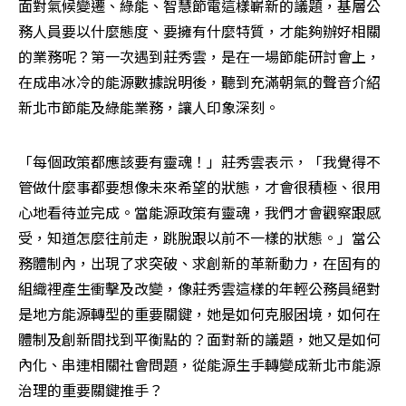
面對氣候變遷、綠能、智慧節電這樣嶄新的議題，基層公
務人員要以什麼態度、要擁有什麼特質，才能夠辦好相關
的業務呢？第一次遇到莊秀雲，是在一場節能研討會上，
在成串冰冷的能源數據說明後，聽到充滿朝氣的聲音介紹
新北市節能及綠能業務，讓人印象深刻。
「每個政策都應該要有靈魂！」莊秀雲表示，「我覺得不
管做什麼事都要想像未來希望的狀態，才會很積極、很用
心地看待並完成。當能源政策有靈魂，我們才會觀察跟感
受，知道怎麼往前走，跳脫跟以前不一樣的狀態。」當公
務體制內，出現了求突破、求創新的革新動力，在固有的
組織裡產生衝擊及改變，像莊秀雲這樣的年輕公務員絕對
是地方能源轉型的重要關鍵，她是如何克服困境，如何在
體制及創新間找到平衡點的？面對新的議題，她又是如何
內化、串連相關社會問題，從能源生手轉變成新北市能源
治理的重要關鍵推手？