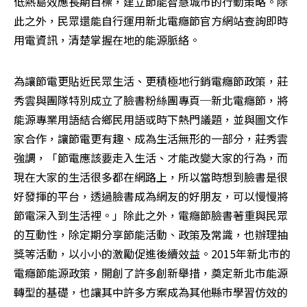
低熱島效應長期目標，建立節能智慧城市的行動策略。除
此之外，民眾還能自行運用新北電癮節官方網站查詢即時
用電資訊，清楚掌握在地的能源脈絡。
為讓節電更貼近民眾生活、更積極地行銷電癮節政策，莊
秀雲與團隊特別成立了臉書粉絲團專頁─新北電癮節，將
能源專業用語結合鄉民用語或時下熱門議題，並與圖文作
家合作，讓節電更有趣、成為生活無形的一部分，莊秀雲
強調，「節電應該要走入生活、才能改變大家的行為，而
現在大家的生活很多都在網路上，所以當時想到臉書是很
好發揮的平台，透過臉書成為網友的好朋友，可以慢慢將
節電深入到生活裡。」除此之外，電癮節臉書著重與民眾
的互動性，除定期分享節能活動、政策及常識，也辦理抽
獎等活動，以小小的激勵促進後續效益。2015年新北市的
電癮節能源政策，開創了許多創新舉措，奠定新北市能源
轉型的基礎，也讓其中許多方案成為其他縣市學習仿效的