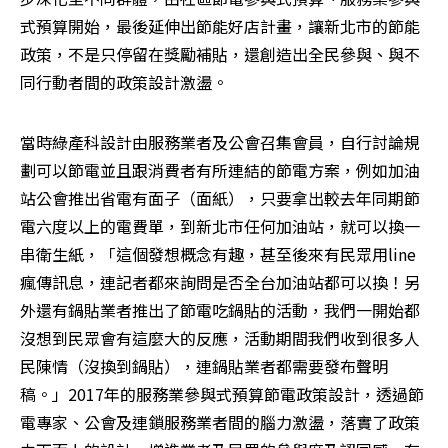
式預算開始，最後延伸出節能好店計畫，讓新北市的節能
政策，不是只停留在獎勵補貼，還創造出全民參與、與不
同行動者間的政策設計激盪。
當時綠產科設計由服務業者及公會召集會員，自行討論規
劃可以節電並且跟消費者有所連結的節電方案，例如加油
站公會推出省電有面子（面紙），只要拿出較去年同期節
電六度以上的電費單，到新北市任何加油站，就可以換一
串衛生紙，「這個發想概念有趣，甚至後來有民眾用line
瘋傳訊息，連記者都來詢問是否全台加油站都可以換！另
外還有鍋貼業者推出了節電吃鍋貼的活動，我們一開始都
沒想到民眾會有這麼大的反應，活動期間我們收到很多人
民陳情（沒換到鍋貼），連鍋貼業者都需要發布聲明
稿。」2017年的服務業參與式預算節電政策設計，透過節
電專家、公會及連鎖服務業者間的腦力激盪，落實了政策