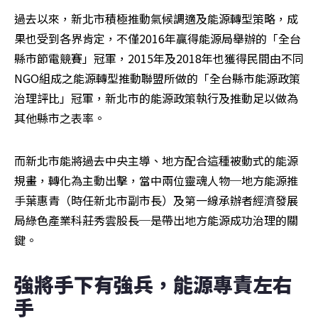
過去以來，新北市積極推動氣候調適及能源轉型策略，成
果也受到各界肯定，不僅2016年贏得能源局舉辦的「全台
縣市節電競賽」冠軍，2015年及2018年也獲得民間由不同
NGO組成之能源轉型推動聯盟所做的「全台縣市能源政策
治理評比」冠軍，新北市的能源政策執行及推動足以做為
其他縣市之表率。
而新北市能將過去中央主導、地方配合這種被動式的能源
規畫，轉化為主動出擊，當中兩位靈魂人物─地方能源推
手葉惠青（時任新北市副市長）及第一線承辦者經濟發展
局綠色產業科莊秀雲股長─是帶出地方能源成功治理的關
鍵。
強將手下有強兵，能源專責左右
手