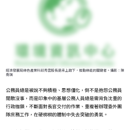
經濟發展局綠色產業科莊秀雲股長是承上啟下，推動綠能的關鍵者。攝影：陳
喬琪
公務員總是被說不夠積極、思想僵化，倒不是抱怨公務員
閒散沒事，而是印象中的基層公務人員總是需背負沈重的
行政枷鎖，不斷面對長官交付的作業、重複著辦理委外團
隊庶務工作，在硬梆梆的體制中失去突破的勇氣。