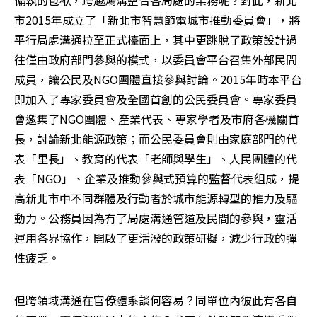
偏執的包袱，跨越鴻溝整合各局處的業務呢？對此，新北
市2015年成立了「新北市智慧節電城市推動委員會」，將
平行局處溝通拉至正式檯面上，其中更跳脫了政策設計過
往僅由政府部門參與的模式，以委員會平台召集外部民間
成員，讓公民及NGO團體直接參與討論。2015年時本平台
即加入了專家委員會及全國首創的公民委員會。專家委員
會邀集了NGO團體、產業代表、專家學者及市府各機關首
長，討論新北能源政策；而公民委員會則由家庭部門的代
表「里長」、教育的代表「老師與學生」、人民團體的代
表「NGO」、企業及推動參與式預算的監督代表組成，提
高新北市中不同群體及行動者於城市能源轉型的推力及驅
動力。公務員因為有了局處溝通管道及民間的參與，靈活
運用各界協作，開啟了更活潑的政策研擬，減少行政的彈
性疲乏。
但跨領域溝通在官僚體系談何容易？同單位內彼此有各自