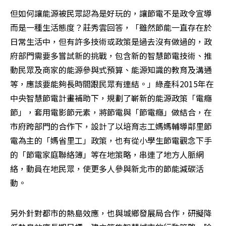
但如何讓能源被民眾認為是好玩的，讓節電不是政令宣導
而是一種生活態度？莊秀雲回答，「雖然節能一直存在於
日常生活中，但有許多技術或政策是過去沒有做過的，政
府部門需要多嘗試新的挑戰，包含新的智慧節電技術、推
動民眾及商家的能源參與式預算、能源知識的教育及溝通
等，應該要能夠長時間跟民眾有連結。」綠產科2015年在
中央智慧節電計畫補助下，規劃了嶄新的能源政策「電癮
節」，套用電影節元素，將節電與「節電癮」做結合，在
市府跨部門的合作下，設計了以培育志工媽媽輔導鄰里節
電為主的「媽省里工」政策，也有從小學生節電觀念下手
的「節電家庭聯絡簿」等在地策略，串連了地方人脈網
絡，動員在地民眾，使更多人參與新北市的節能減碳活
動。
另外針對都市的熱島效應，也與城鄉發展局合作，研擬降