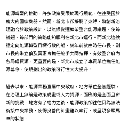
能源轉型的推動，許多政策受限於現行規範，往往受困於
龐大的國家機器。然而，新北市卻掙脫了束縛，將創新治
理融合於政策設計，以氣候變遷框架整合能源議題，使跨
議題、跨部門的策略能夠順利在新北市運行。而新北這艘
穩定向能源轉型目標行駛的船，幾年前就由時任市長、副
市長的朱立倫及葉惠青擔任舵手共同指揮，有效整合府內
各局處資源，更重要的是，新北市成立了專責單位擔任能
源幕僚，使規劃出的政策可行性大大提升。
過去以來，能源業務直屬中央政府，地方單位全無經驗，
在治理上無論是政策規畫或人力資源，面臨的是全面且嶄
新的挑戰。地方有了權力之後，能源政策卻往往因為無法
銜接中央業務，使得良善的計畫難以執行，或呈現多頭馬
車的狀態。