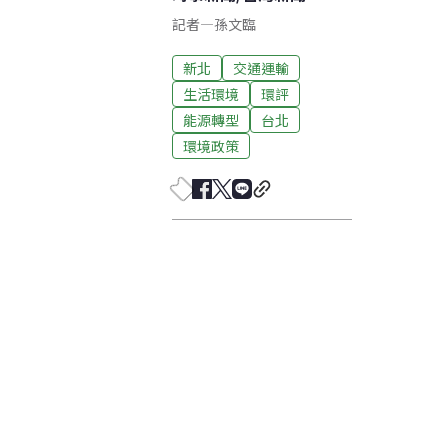
記者
—
孫文臨
新北
交通運輸
生活環境
環評
能源轉型
台北
環境政策