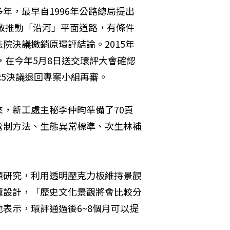
年，最早自1996年公路總局提出
重啟推動「沿河」平面道路，有條件
院決議撤銷原環評結論。2015年
，在今年5月8日送交環評大會確認
:5決議退回專案小組再審。
，新工處主秘李仲昀準備了70頁
管制方法、生態異常標準、次生林補
類研究，利用透明壓克力板維持景觀
撞設計，「歷史文化景觀將會比較分
表示，環評通過後6~8個月可以提