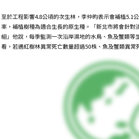
至於工程影響4.8公頃的次生林，李仲昀表示會補植5.
率，補植樹種為適合生長的原生種。「新北市將會針對
組」他說，每季監測一次沿岸濕地的水鳥、魚及蟹類等
看，若遇紅樹林異常死亡數量超過50株、魚及蟹類異常