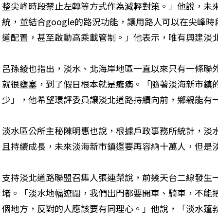
整尖峰時段禁止左轉等方式作為減輕對策。」他說，未
統，並結合google的路況功能，讓用路人可以在尖峰
道配置，甚至啟動高乘載管制。」他表示，唯有興建淡
呂孫綾也指出，淡水、北海岸地區一直以來只有一條聯
就很壅塞，到了假日根本就是癱瘓。「隨著淡海新市鎮
少」，他希望環評委員讓淡北道路持續向前，鄉親能有
淡水區公所主秘陳明惠也說，根據戶政事務所統計，淡水
且持續成長，未來淡海新市鎮還要再容納十萬人，但是
支持淡北道路聯盟召集人張連榮說，前幾天台二線發生
堵。「淡水地幅遼闊，我們出門都要開車、騎車，不能
個地方，反對的人應該要有同理心。」他說，「淡水蓬