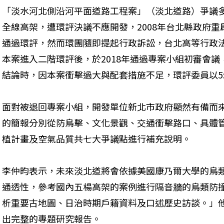
「淡水河北側沿河平面道路工程案」（淡北道路）爭議多
全線高架，遭環評決議不應開發，2008年台北縣政府
通過環評，然而環團隨即提起行政訴訟，台北高等行政法
本案進入二階環評後，於2018年通過專案小組初審會議
結論時，因本案衝擊過大與配套措施不足，環評委員以5
面對被退回專案小組，開發單位新北市政府顯然有備而來
的簡報分別從防鳥擊、文化景觀、交通衝擊路口、具體
植計畫及空氣品質共七大爭議點進行補充說明。
李仲昀表示，未來淡北道將會依據美國康乃爾大學的鳥
通透性，參考國內五楊高架的案例進行隔音牆的鳥類防
析重要古地圖、日治時期戶籍資料及口述歷史訪談。」他
出完整的專題研究報告。