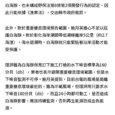
白海豚，也未構成野保法第8條第2項開發行為的認定，因
此只能依據《漁業法》，交由縣市政府裁罰。
此外，對於重要棲息環境預告範圍，施月英擔心不足以庇
護白海豚。對於彰化海岸潮間帶低潮線離岸5公里（約2.7
海浬），海水退潮時，白海豚就只能緊貼著沿岸活動才能
受保護。
環評雖為白海豚保育訂下施工打樁的水下噪音標準為160
分貝（db），業者也表示避開重要棲息環境範圍，但是水
下噪音監測不可停。施月英提到，目前台電的風場是距離
重要棲息環境最近的，雖為示範風場，但環評用只要求水
下噪音180分貝（db），而且24小時都可動工，是否造成
白海豚影響，應該持續監測，否則再生能源恐成血色能
源。