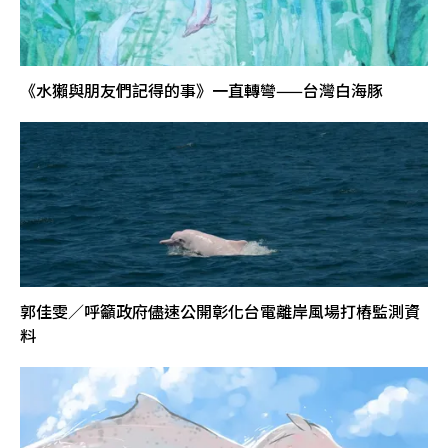
《水獺與朋友們記得的事》一直轉彎——台灣白海豚
郭佳雯／呼籲政府儘速公開彰化台電離岸風場打樁監測資
料