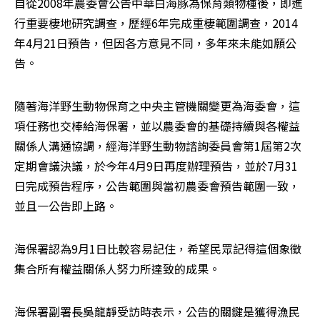
自從2008年農委會公告中華白海豚為保育類物種後，即進
行重要棲地研究調查，歷經6年完成重棲範圍調查，2014
年4月21日預告，但因各方意見不同，多年來未能如願公
告。
隨著海洋野生動物保育之中央主管機關變更為海委會，這
項任務也交棒給海保署，並以農委會的基礎持續與各權益
關係人溝通協調，經海洋野生動物諮詢委員會第1屆第2次
定期會議決議，於今年4月9日再度辦理預告，並於7月31
日完成預告程序，公告範圍與當初農委會預告範圍一致，
並且一公告即上路。
海保署認為9月1日比較容易記住，希望民眾記得這個象徵
集合所有權益關係人努力所達致的成果。
海保署副署長吳龍靜受訪時表示，公告的關鍵是獲得漁民