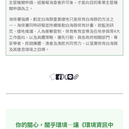
主管機關申請，經層報海委會許可後，才能向目的事業主管機
關申請為之。
海保署強調，劃定白海豚重要棲地只是保育白海豚的方法之
一，海保署同時研擬並持續推動白海豚保育計畫，就監測研
究、棲地維護、人為衝擊管制、保育教育宣導及在地參與等4大
工作面向，以及具體策略、優先行動，與各政府相關部門、專
家學者、民間團體、漁會及漁民共同努力，以落實保育白海豚
及其棲息環境之目標。
你的關心，關乎環境—讓《環境資訊中