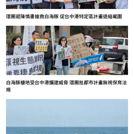
環團遞陳情書搶救白海豚 促台中港特定區計畫退縮範圍
白海豚棲地受台中港擴建威脅 環團批都市計畫無視保育法
規