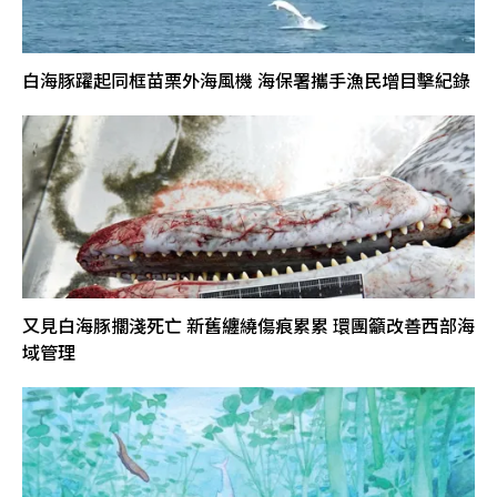
白海豚躍起同框苗栗外海風機 海保署攜手漁民增目擊紀錄
又見白海豚擱淺死亡 新舊纏繞傷痕累累 環團籲改善西部海
域管理