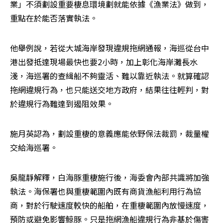
業」不須劃設重要棲息環境劃就能依據《漁業法》做到，
重點在於能否落實執法。
他舉例說，若從大城海岸發現違規拖網通報，海巡從台中
港出發抵達現場最快也要2小時，加上彰化海岸灘長水
淺，海巡署的查緝船不夠靈活、難以靠近執法。就算確認
拖網違規行為，也只能送交地方政府，結果往往輕判，對
於違規行為難達到遏阻效果。
施月英認為，劃設重棲的意義應能依野保法裁罰，裁量權
交給海巡署。
吳龍靜解釋，白海豚重棲施行後，海委會內部共識將加強
執法。海保署也與重棲範圍內既有商貨漁船利用行為協
商，對於行駛速度較快的船舶，在重棲範圍內放慢速度，
預防或避免影響鯨豚。只是拖網漁船違規行為非基於傷害