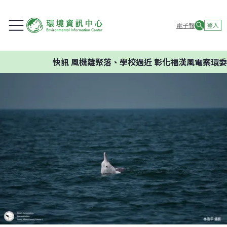
電子報
登入
快訊
風機離聚落、學校過近 彰化福漢風電案環委建議不