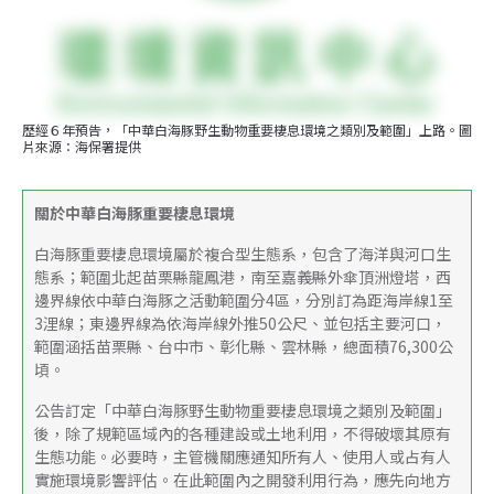
歷經６年預告，「中華白海豚野生動物重要棲息環境之類別及範圍」上路。圖
片來源：海保署提供
關於中華白海豚重要棲息環境
白海豚重要棲息環境屬於複合型生態系，包含了海洋與河口生
態系；範圍北起苗栗縣龍鳳港，南至嘉義縣外傘頂洲燈塔，西
邊界線依中華白海豚之活動範圍分4區，分別訂為距海岸線1至
3浬線；東邊界線為依海岸線外推50公尺、並包括主要河口，
範圍涵括苗栗縣、台中市、彰化縣、雲林縣，總面積76,300公
頃。
公告訂定「中華白海豚野生動物重要棲息環境之類別及範圍」
後，除了規範區域內的各種建設或土地利用，不得破壞其原有
生態功能。必要時，主管機關應通知所有人、使用人或占有人
實施環境影響評估。在此範圍內之開發利用行為，應先向地方