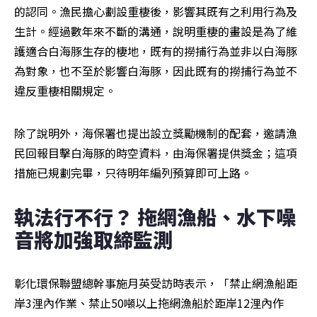
的認同。漁民擔心劃設重棲後，影響其既有之利用行為及
生計。經過數年來不斷的溝通，說明重棲的畫設是為了維
護適合白海豚生存的棲地，既有的撈捕行為並非以白海豚
為對象，也不至於影響白海豚，因此既有的撈捕行為並不
違反重棲相關規定。
除了說明外，海保署也提出設立獎勵機制的配套，邀請漁
民回報目擊白海豚的時空資料，由海保署提供獎金；這項
措施已規劃完畢，只待明年編列預算即可上路。
執法行不行？ 拖網漁船、水下噪
音將加強取締監測
彰化環保聯盟總幹事施月英受訪時表示，「禁止網漁船距
岸3浬內作業、禁止50噸以上拖網漁船於距岸12浬內作