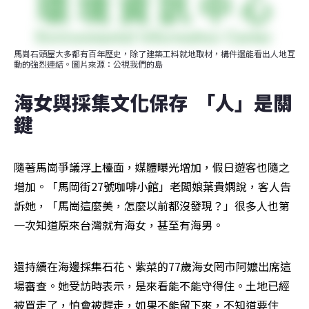
馬崗石頭屋大多都有百年歷史，除了建築工料就地取材，構件還能看出人地互
動的強烈連結。圖片來源：公視我們的島
海女與採集文化保存  「人」是關
鍵
隨著馬崗爭議浮上檯面，媒體曝光增加，假日遊客也隨之
增加。「馬岡街27號咖啡小館」老闆娘葉貴嫻說，客人告
訴她，「馬崗這麼美，怎麼以前都沒發現？」很多人也第
一次知道原來台灣就有海女，甚至有海男。
還持續在海邊採集石花、紫菜的77歲海女罔市阿嬤出席這
場審查。她受訪時表示，是來看能不能守得住。土地已經
被買走了，怕會被趕走，如果不能留下來，不知道要住