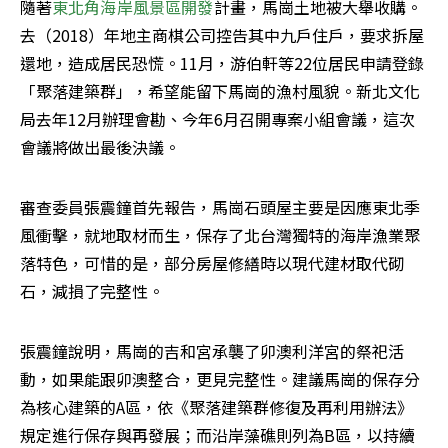
隨著
東北角海岸風景區開發
計畫，馬崗土地被大舉收購。
去（2018）年地主商棋公司控告其中九戶住戶，要求拆屋
還地，造成居民恐慌。11月，游伯軒等22位居民申請登錄
「聚落建築群」，希望能留下馬崗的漁村風貌。新北文化
局去年12月辦理會勘、今年6月召開專案小組會議，這次
會議將做出最後決議。
審查委員張震鐘首先報告，馬崗石頭屋主要是因應東北季
風衝擊，就地取材而生，保存了北台灣獨特的海岸漁業聚
落特色，可惜的是，部分房屋修繕時以現代建材取代砌
石，減損了完整性。
張震鐘說明，馬崗的吉和宮承襲了卯澳利洋宮的祭祀活
動，如果能跟卯澳整合，更見完整性。建議馬崗的保存分
為核心建築的A區，依《聚落建築群修復及再利用辦法》
規定進行保存與再發展；而沿岸藻礁則列為B區，以持續