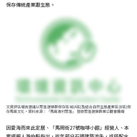
保存傳統產業跟生態。
文資評估報告建議以聚落建築群保存區域(A區)及結合自然生態產業區(B區)保
存馬崗文化。資料來源：「馬崗漁村聚落」 登錄聚落建築群案公聽會簡報
因愛海而來此定居、「馬岡街27號咖啡小館」經營人、本
案提報人游伯軒指出，近年部分石頭建築流失，或搭配水