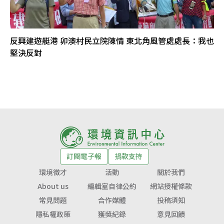
反興建遊艇港 卯澳村民立院陳情 東北角風管處處長：我也
堅決反對
訂閱電子報
捐款支持
環境徵才
活動
關於我們
About us
編輯室自律公約
網站授權條款
常見問題
合作媒體
投稿須知
隱私權政策
獲獎紀錄
意見回饋