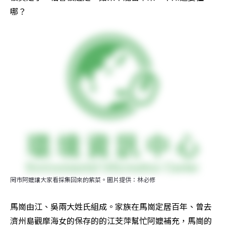
哪？
罔市阿嬤讓大家看採集回來的紫菜。圖片提供：林必修
馬崗由江、吳兩大姓氏組成。家族在馬崗定居百年、曾去
濟州島觀摩海女的保存的的江芠萍幫忙阿嬤補充，馬崗的