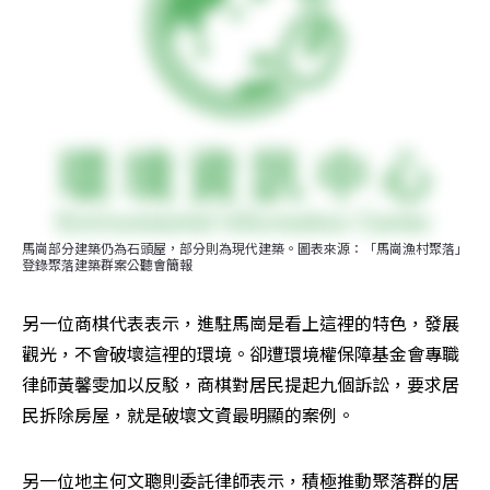
馬崗部分建築仍為石頭屋，部分則為現代建築。圖表來源：「馬崗漁村聚落」 
登錄聚落建築群案公聽會簡報
另一位商棋代表表示，進駐馬崗是看上這裡的特色，發展
觀光，不會破壞這裡的環境。卻遭環境權保障基金會專職
律師黃馨雯加以反駁，商棋對居民提起九個訴訟，要求居
民拆除房屋，就是破壞文資最明顯的案例。
另一位地主何文聰則委託律師表示，積極推動聚落群的居