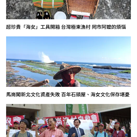
超珍貴「海女」工具開箱 台灣極東漁村 罔市阿嬤的煩惱
馬崗闖新北文化資產失敗 百年石頭屋、海女文化保存堪憂