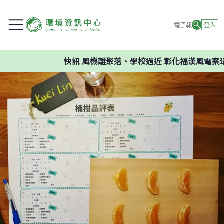
電子報
登入
快訊
風機離聚落、學校過近 彰化福漢風電案環委建