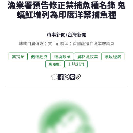
漁業署預告修正禁捕魚種名錄 鬼
蝠魟增列為印度洋禁捕魚種
時事新聞
/
台灣新聞
轉載自農傳媒；文：莊曉萍；首圖翻攝自漁業署網頁
禁捕令
循環經濟
環境政策
農林漁牧業
環境經濟
鬼蝠魟
土地利用