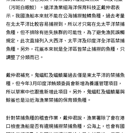
（污斑白眼鮫）。遠洋漁業組海洋保育科技正戴仲君表
示，我國漁船本來就不能在公海捕撈鮭鱒魚種，過去考量
在北太平洋比較容易捕撈到，所以才只寫在北太平洋禁捕
魚種，但不排除有迷失族群的可能性，為了避免漁民誤觸
規定，此次直接列入大西洋、太平洋及印度洋全洋區禁捕
魚種。另外，花鯊本來就是全洋區皆禁止捕撈的魚種，只
調整了分類而已。
戴仲君補充，鬼蝠魟及蝠鱝屬過去僅是東太平洋的禁捕魚
種，但今年3月印度洋鮪類委員會新增為養護管理項目，
所以草案中也跟進新增此項目。另外，鬼蝠魟及蝠鱝屬與
鯨鯊也是沿近海漁業禁捕的保育類魚種。
針對禁捕魚種的稽查作業，戴仲君說，漁業署除了會在港
口檢查漁船是否有違規捕撈禁捕魚種，公海上，也會有國