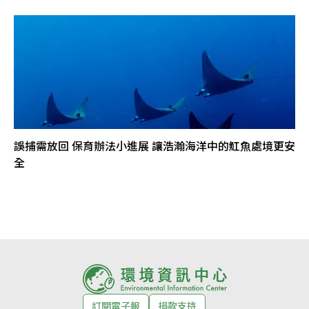
誤捕需放回 保育辦法小進展 讓浩瀚海洋中的魟魚處境更安
全
訂閱電子報
捐款支持