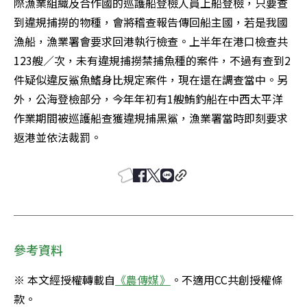
際漁業組織及合作國的巡護船登檢人員上船登檢，只要查
到違規捕撈的物種，會將稽查報告傳回船主國，若是我國
漁船，漁業署會要求回港執行檢查。上半年在港口檢查共
123艘／次，未有違規捕撈禁捕魚種的案件，不過有查到2
件疑似違反鯊魚鰭身比規定案件，現在還在調查當中。另
外，公海登檢部分，今年年初有1艘鮪釣船在中西太平洋
作業期間被巡護船查獲違規捕黑鯊，漁業署當時即刻要求
返港並依法裁罰。
參考資料
※ 本文經授權轉載自
《農傳媒》
。不適用CC共創授權條
款。