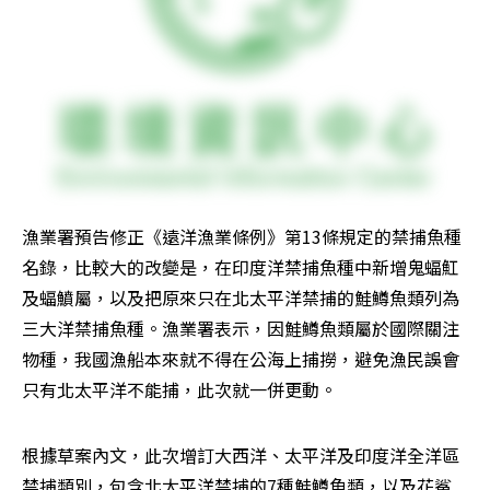
漁業署預告修正《遠洋漁業條例》第13條規定的禁捕魚種
名錄，比較大的改變是，在印度洋禁捕魚種中新增鬼蝠魟
及蝠鱝屬，以及把原來只在北太平洋禁捕的鮭鱒魚類列為
三大洋禁捕魚種。漁業署表示，因鮭鱒魚類屬於國際關注
物種，我國漁船本來就不得在公海上捕撈，避免漁民誤會
只有北太平洋不能捕，此次就一併更動。
根據草案內文，此次增訂大西洋、太平洋及印度洋全洋區
禁捕類別，包含北太平洋禁捕的7種鮭鱒魚類，以及花鯊