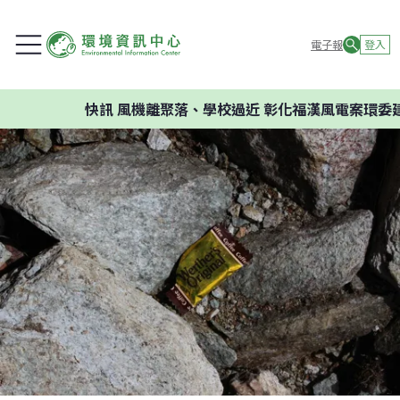
電子報
登入
快訊
風機離聚落、學校過近 彰化福漢風電案環委建議不應開