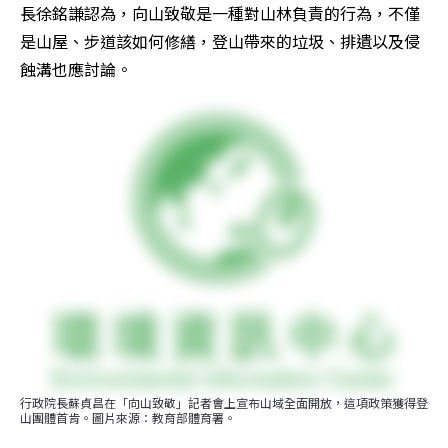
長徐銘謙認為，向山致敬是一種對山林負責的行為，不僅
是山屋、步道該如何修繕，登山帶來的垃圾、排遺以及侵
蝕溝也應討論。
行政院長蘇貞昌在「向山致敬」記者會上宣布山域全面開放，這項政策獲得登
山團體首肯。圖片來源：教育部體育署。