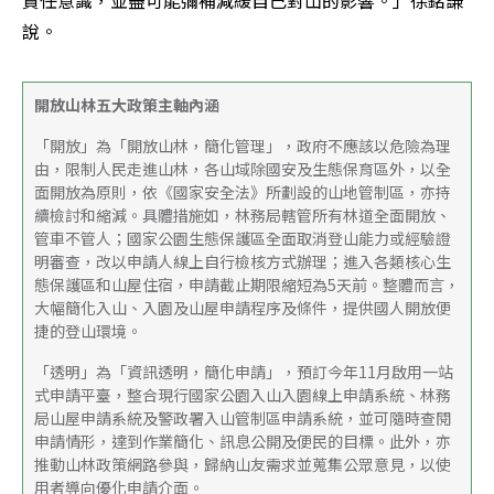
責任意識，並盡可能彌補減緩自己對山的影響。」徐銘謙
說。
開放山林五大政策主軸內涵
「開放」為「開放山林，簡化管理」，政府不應該以危險為理
由，限制人民走進山林，各山域除國安及生態保育區外，以全
面開放為原則，依《國家安全法》所劃設的山地管制區，亦持
續檢討和縮減。具體措施如，林務局轄管所有林道全面開放、
管車不管人；國家公園生態保護區全面取消登山能力或經驗證
明審查，改以申請人線上自行檢核方式辦理；進入各類核心生
態保護區和山屋住宿，申請截止期限縮短為5天前。整體而言，
大幅簡化入山、入園及山屋申請程序及條件，提供國人開放便
捷的登山環境。
「透明」為「資訊透明，簡化申請」，預訂今年11月啟用一站
式申請平臺，整合現行國家公園入山入園線上申請系統、林務
局山屋申請系統及警政署入山管制區申請系統，並可隨時查閱
申請情形，達到作業簡化、訊息公開及便民的目標。此外，亦
推動山林政策網路參與，歸納山友需求並蒐集公眾意見，以使
用者導向優化申請介面。