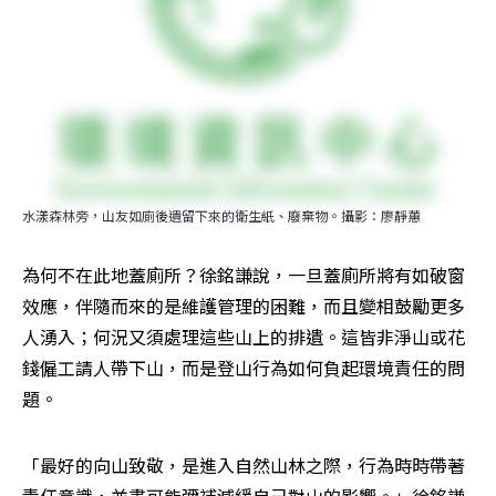
水漾森林旁，山友如廁後遺留下來的衛生紙、廢棄物。攝影：廖靜蕙
為何不在此地蓋廁所？徐銘謙說，一旦蓋廁所將有如破窗
效應，伴隨而來的是維護管理的困難，而且變相鼓勵更多
人湧入；何況又須處理這些山上的排遺。這皆非淨山或花
錢僱工請人帶下山，而是登山行為如何負起環境責任的問
題。
「最好的向山致敬，是進入自然山林之際，行為時時帶著