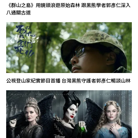
《群山之島》用鏡頭浪遊原始森林 跟黑熊學者郭彥仁深入
八通關古道
公視登山家紀實節目首播 台灣黑熊守護者郭彥仁暢談山林