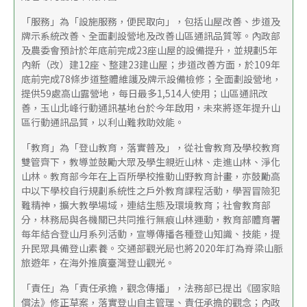
「服務」為「設施服務，便民取向」，包括山屋改善、步道及
牌示系統改善、全面劃設營地及改善山區通訊品質等。內政部
及農委會預計於年底前完成23座山屋的設備提升，並規劃5年
內新（改）建12座、整建23建山屋；步道改善方面，於109年
底前完成78條步道整體維護及牌示設備檢修；全面劃設營地，
提供59處高山露營地，每日最多1,514人使用；山區通訊改
善，玉山北峰行動通訊基地台於今年啟用，未來將逐年提升山
區行動通訊品質，以利山難救助效能。
「教育」為「登山教育，落實普及」，從社會教育及學校教育
雙管齊下，教導並鼓勵大眾及學生親近山林、走進山林、淨化
山林。教育部今年在上百所學校推動山野教育計畫，亦鼓勵高
中以下學校自行規劃系統性之戶外教育課程活動，學習冒險犯
難精神，擴大教學場域，連結生態及環境教育；社會教育部
分，林務局與各機關已共同推行無痕山林運動，教育部體育署
每年結合登山月系列活動，宣導傳播各種登山知識、技能，提
升民眾具備登山素養。交通部觀光局也將2020年訂為脊梁山脈
旅遊年，在海外推廣臺灣登山觀光。
「責任」為「責任承擔，觀念傳播」，法務部已提出《國家賠
償法》修正草案，落實登山自主管理、責任承擔的觀念；內政