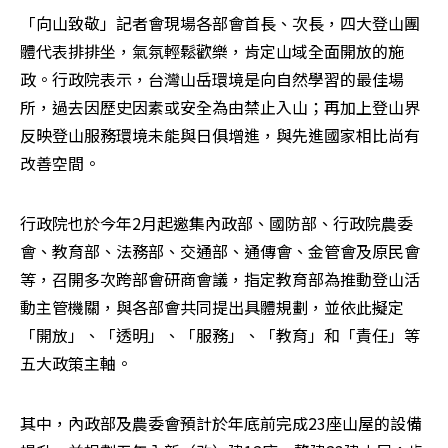
「向山致敬」記者會現場各部會首長、次長，四大登山團
體代表排排坐，氣氛輕鬆歡樂，肯定山域全面開放的施
政。行政院表示，台灣山岳環境是向自然學習的最佳場
所，過去因歷史因素或安全為由禁止入山；再加上登山界
反映登山服務環境未能與日俱增進，與先進國家相比尚有
改善空間。
行政院也於今年2月起邀集內政部、國防部、行政院農委
會、教育部、法務部、交通部、通傳會、金管會及原民會
等，召開多次跨部會研商會議，指定教育部為推動登山活
動主管機關，與各部會共同提出具體規劃，並依此擬定
「開放」、「透明」、「服務」、「教育」和「責任」等
五大政策主軸。
其中，內政部及農委會預計於年底前完成23座山屋的設備