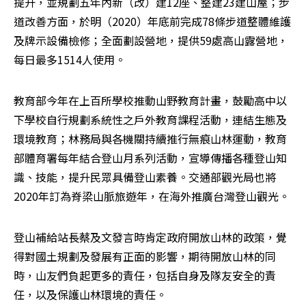
提升，並規劃五年內新（改）建12座、整建23建山屋；步
道改善方面，於明（2020）年底前完成78條步道整體維護
及牌示設備檢修；全面劃設營地，提供59處高山露營地，
每日最多1514人使用。
教育部今年在上百所學校推動山野教育計畫，鼓勵高中以
下學校自行規劃系統性之戶外教育課程活動，連結生態及
環境教育；林務局與各機關持續推行無痕山林運動，教育
部體育署每年結合登山月系列活動，宣導傳播各種登山知
識、技能，提升民眾具備登山素養。交通部觀光局也將
2020年訂為脊梁山脈旅遊年，在海外推廣台灣登山觀光。
登山補給站長蔡及文發言時肯定政府開放山林的政策，覺
得對國土規劃及發展有正面的影響，期待開放山林的同
時，山友們負起更多的責任，包括自身及隊友安全的責
任，以及保護山林環境的責任。