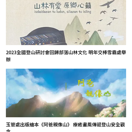
2023全國登山研討會回歸部落山林文化 明年交棒雪霸處舉
辦
玉管處出版繪本《阿爸親像山》 療癒畫風傳遞登山安全觀
念