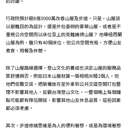
的討論。
行政院預計砸6億3000萬改善山屋及步道。只是，山屋該
以避難目的為設計，還是外包委辦的豪華山屋，或者是不
重視公共空間而以床位至上的克難擁擠山屋？ 他舉紐西蘭
山屋為例，雖只有40個床位，但公共空間充裕，方便山友
煮食、用餐及休憩。
除了山屋路線選擇，登山文化的養成也決定山屋的服務品
質舒適與否，例如日本山屋就算一張榻榻米睡2個人，但
他們低聲交談，把裝備放在室外拿到公共交誼空間打包整
理不影響其他人，反觀台灣登山文化，一整個晚上每個鐘
點可能都有隊伍開拔，影響其他山友休息品質，這些因素
都必須考慮。
其次，步道修繕思維是為人的便利著想，或是為環境著想